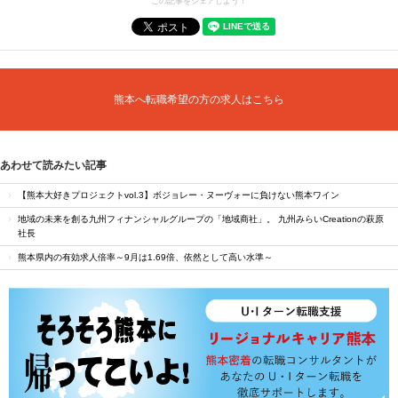
この記事をシェアしよう！
熊本へ転職希望の方の求人はこちら
あわせて読みたい記事
【熊本大好きプロジェクトvol.3】ボジョレー・ヌーヴォーに負けない熊本ワイン
地域の未来を創る九州フィナンシャルグループの「地域商社」。 九州みらいCreationの萩原
社長
熊本県内の有効求人倍率～9月は1.69倍、依然として高い水準～