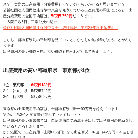
さて、実際の出産費用（分娩費用）ってどのくらいかかると思いますか？
公益社団法人国民健康保険中央会が発表している出産費用の調査によると、出
産分娩費用の全国平均額は、
50万5,759円
だそうです。
（入院日数6日、正常分娩の場合）
公益社団法人国民健康保険中央会～統計情報：平成28年度出産費用～
しかし、都道府県別の平均額を見ていくと、かなりの地域差があることがわか
ります。
出産費用の高い都道府県、安い都道府県それぞれ見てみましょう。
出産費用の高い都道府県 東京都が1位
1位 東京都
60万9189円
2位 神奈川県 55万5749円
3位 栃木県 53万8927円
東京都の出産費用平均額は、全都道府県で唯一60万円を超えています！
第2位、第3位と関東勢が並んでいますね・・・
出産費用の高い東京都では、自治体独自で助成金を出して出産費用の援助をし
ているところもあります。
例）港区では出産費用（上限
60
万円）から出産育児一時金（42万円）を差し引
いた額を助成