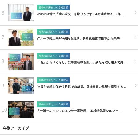
熊本の未来をつくる経営者
6
攻めの経営で「強い産交」を取りもどす。4期連続増収、5年…
熊本の未来をつくる経営者
7
グループ売上高200億円を達成。多角化経営で熊本から未来…
熊本の未来をつくる経営者
8
「食」から「くらし」に事業領域を拡大、新たな取り組みで持…
熊本の未来をつくる経営者
9
社員を信頼し任せる経営で急成長。福祉業界の発展を牽引する…
熊本の未来をつくる経営者
10
九州唯一のインフルエンサー事務所。 地域特化型SNSマー…
年別アーカイブ