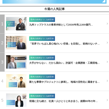
今週の人気記事
熊本の未来をつくる経営者
1
九州トップクラスの青果仲卸として2030年売上300億円…
熊本の未来をつくる経営者
2
「世界でいちばん居心地のいい空港」を目指し、前例のないチ…
熊本の未来をつくる経営者
3
大手がやらない、だから面白い。許認可・企業誘致・工業団地…
熊本の未来をつくる経営者
4
新たな事業やプロジェクトに参画し、地域の活性化に邁進する…
熊本の未来をつくる経営者
5
現場に立ち続け、社員一人ひとりと向き合う。創業80年の年…