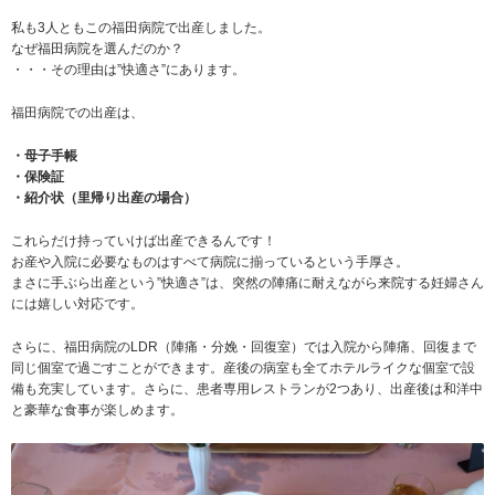
私も3人ともこの福田病院で出産しました。
なぜ福田病院を選んだのか？
・・・その理由は”快適さ”にあります。
福田病院での出産は、
・母子手帳
・保険証
・紹介状（里帰り出産の場合）
これらだけ持っていけば出産できるんです！
お産や入院に必要なものはすべて病院に揃っているという手厚さ。
まさに手ぶら出産という”快適さ”は、突然の陣痛に耐えながら来院する妊婦さん
には嬉しい対応です。
さらに、福田病院のLDR（陣痛・分娩・回復室）では入院から陣痛、回復まで
同じ個室で過ごすことができます。産後の病室も全てホテルライクな個室で設
備も充実しています。さらに、患者専用レストランが2つあり、出産後は和洋中
と豪華な食事が楽しめます。