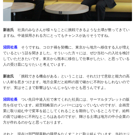
新改氏
社員のみなさんが様々なことに挑戦できるような土壌が整ってきてい
ますね。中途採用される方にとってもチャンスがありそうですね。
沼田社長
そうですね、コロナ禍を契機に、東京から地方へ移住する人が増え
ているという話を聞きました。そういった方々には、ぜひ当社への入社を検討
していただきたいです。東京から熊本に移住して仕事がしたい、と思っている
人の受け皿になりたいと考えています。
新改氏
「挑戦できる機会がある」ということは、それだけで意欲と能力の高
い人材を惹きつけます。地方企業だと給料の面で確かに不利かもしれないので
すが、実はそこまで影響はないんじゃないかとも思うんですよ。
沼田社長
つい先日中途入社で来てくれた社員には、サーマルタブレットの販
売を任せています。経営戦略室のメンバーにはなっていないのですが、企画営
業に取り組む中で変革を起こしてくれることを期待しているところです。給料
の面では確かに不利なところはあるのですが、輝ける土壌は地方の中小企業の
方が作れるのかなと思っております。
それと、現在は部門間異動の障壁をなくすことに取り組んでいます。当社はジ