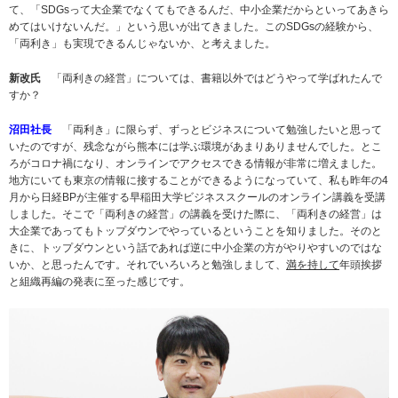
て、「SDGsって大企業でなくてもできるんだ、中小企業だからといってあきら
めてはいけないんだ。」という思いが出てきました。このSDGsの経験から、
「両利き」も実現できるんじゃないか、と考えました。
新改氏
「両利きの経営」については、書籍以外ではどうやって学ばれたんで
すか？
沼田社長
「両利き」に限らず、ずっとビジネスについて勉強したいと思って
いたのですが、残念ながら熊本には学ぶ環境があまりありませんでした。とこ
ろがコロナ禍になり、オンラインでアクセスできる情報が非常に増えました。
地方にいても東京の情報に接することができるようになっていて、私も昨年の4
月から日経BPが主催する早稲田大学ビジネススクールのオンライン講義を受講
しました。そこで「両利きの経営」の講義を受けた際に、「両利きの経営」は
大企業であってもトップダウンでやっているということを知りました。そのと
きに、トップダウンという話であれば逆に中小企業の方がやりやすいのではな
いか、と思ったんです。それでいろいろと勉強しまして、
満を持して
年頭挨拶
と組織再編の発表に至った感じです。