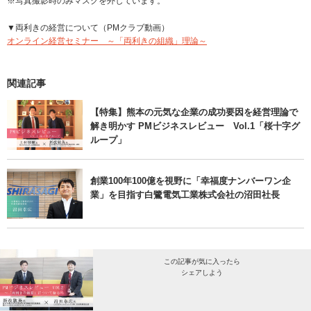
※写真撮影時のみマスクを外しています。
▼両利きの経営について（PMクラブ動画）
オンライン経営セミナー ～「両利きの組織」理論～
関連記事
【特集】熊本の元気な企業の成功要因を経営理論で
解き明かす PMビジネスレビュー Vol.1「桜十字グ
ループ」
創業100年100億を視野に「幸福度ナンバーワン企
業」を目指す白鷺電気工業株式会社の沼田社長
この記事が気に入ったら
シェアしよう