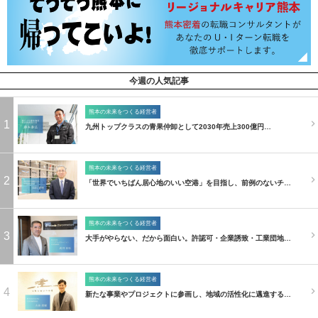
今週の人気記事
熊本の未来をつくる経営者
1
九州トップクラスの青果仲卸として2030年売上300億円…
熊本の未来をつくる経営者
2
「世界でいちばん居心地のいい空港」を目指し、前例のないチ…
熊本の未来をつくる経営者
3
大手がやらない、だから面白い。許認可・企業誘致・工業団地…
熊本の未来をつくる経営者
4
新たな事業やプロジェクトに参画し、地域の活性化に邁進する…