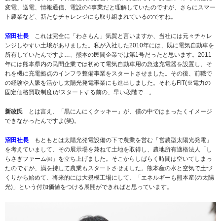
変電、送電、情報通信、電設の4事業だと理解していたのですが、さらにスマー
ト農業など、新たなチャレンジにも取り組まれているのですね。
沼田社長
これは完全に「わさもん」気質と言いますか、当社には元々チャレ
ンジしやすい土壌がありました。私が入社した2010年には、既に電気自動車を
所有していたんですよ…、熊本の民間企業では第1号だったと思います。2011
年には熊本県内の民間企業では初めて電気自動車用の急速充電器を設置し、そ
れを機に充電拠点のインフラ整備事業をスタートさせました。その後、前職で
の経験や人脈を活かし太陽光発電事業にも進出しました。それもFIT(※電力の
固定価格買取制度)がスタートする前の、早い段階で…。
新改氏
とは言え、「黒にんにくクッキー」が、僕の中ではまったくイメージ
できなかったんですよ(笑)。
沼田社長
もともとは太陽光発電設備の下で農業を営む「営農型太陽光発電」
を考えていまして、その展示場を兼ねて土地を取得し、農地所有適格法人「し
らさぎファーム㈱」を立ち上げました。そこからしばらく時間は空いてしまっ
たのですが、
満を持して
農業もスタートさせました。熊本産の水と空気で土づ
くりから始めて、将来的には大規模工場にして、「エネルギーも熊本産(の太陽
光)」という付加価値をつける展開ができればと思っています。