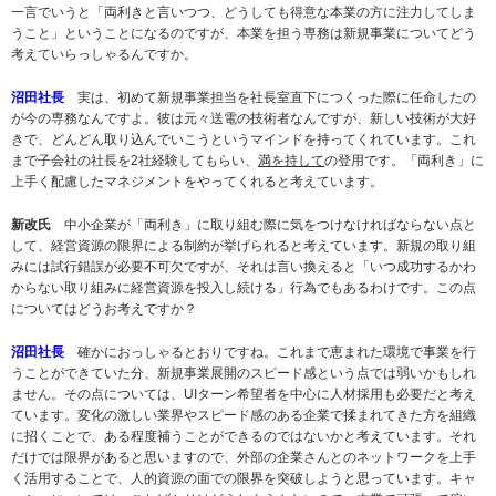
一言でいうと「両利きと言いつつ、どうしても得意な本業の方に注力してしま
うこと」ということになるのですが、本業を担う専務は新規事業についてどう
考えていらっしゃるんですか。
沼田社長
実は、初めて新規事業担当を社長室直下につくった際に任命したの
が今の専務なんですよ。彼は元々送電の技術者なんですが、新しい技術が大好
きで、どんどん取り込んでいこうというマインドを持ってくれています。これ
まで子会社の社長を2社経験してもらい、
満を持して
の登用です。「両利き」に
上手く配慮したマネジメントをやってくれると考えています。
新改氏
中小企業が「両利き」に取り組む際に気をつけなければならない点と
して、経営資源の限界による制約が挙げられると考えています。新規の取り組
みには試行錯誤が必要不可欠ですが、それは言い換えると「いつ成功するかわ
からない取り組みに経営資源を投入し続ける」行為でもあるわけです。この点
についてはどうお考えですか？
沼田社長
確かにおっしゃるとおりですね。これまで恵まれた環境で事業を行
うことができていた分、新規事業展開のスピード感という点では弱いかもしれ
ません。その点については、UIターン希望者を中心に人材採用も必要だと考え
ています。変化の激しい業界やスピード感のある企業で揉まれてきた方を組織
に招くことで、ある程度補うことができるのではないかと考えています。それ
だけでは限界があると思いますので、外部の企業さんとのネットワークを上手
く活用することで、人的資源の面での限界を突破しようと思っています。キャ