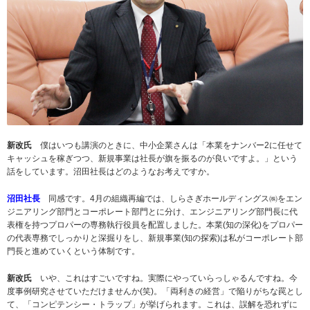
新改氏
僕はいつも講演のときに、中小企業さんは「本業をナンバー2に任せて
キャッシュを稼ぎつつ、新規事業は社長が旗を振るのが良いですよ。」という
話をしています。沼田社長はどのようなお考えですか。
沼田社長
同感です。4月の組織再編では、しらさぎホールディングス㈱をエン
ジニアリング部門とコーポレート部門とに分け、エンジニアリング部門長に代
表権を持つプロパーの専務執行役員を配置しました。本業(知の深化)をプロパー
の代表専務でしっかりと深掘りをし、新規事業(知の探索)は私がコーポレート部
門長と進めていくという体制です。
新改氏
いや、これはすごいですね。実際にやっていらっしゃるんですね。今
度事例研究させていただけませんか(笑)。「両利きの経営」で陥りがちな罠とし
て、「コンピテンシー・トラップ」が挙げられます。これは、誤解を恐れずに