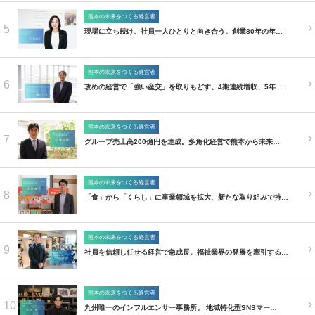
熊本の未来をつくる経営者
5
現場に立ち続け、社員一人ひとりと向き合う。創業80年の年…
熊本の未来をつくる経営者
6
攻めの経営で「強い産交」を取りもどす。4期連続増収、5年…
熊本の未来をつくる経営者
7
グループ売上高200億円を達成。多角化経営で熊本から未来…
熊本の未来をつくる経営者
8
「食」から「くらし」に事業領域を拡大、新たな取り組みで持…
熊本の未来をつくる経営者
9
社員を信頼し任せる経営で急成長。福祉業界の発展を牽引する…
熊本の未来をつくる経営者
10
九州唯一のインフルエンサー事務所。 地域特化型SNSマー…