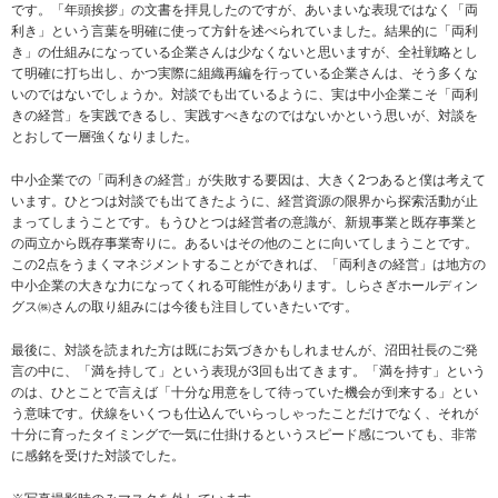
です。「年頭挨拶」の文書を拝見したのですが、あいまいな表現ではなく「両
利き」という言葉を明確に使って方針を述べられていました。結果的に「両利
き」の仕組みになっている企業さんは少なくないと思いますが、全社戦略とし
て明確に打ち出し、かつ実際に組織再編を行っている企業さんは、そう多くな
いのではないでしょうか。対談でも出ているように、実は中小企業こそ「両利
きの経営」を実践できるし、実践すべきなのではないかという思いが、対談を
とおして一層強くなりました。
中小企業での「両利きの経営」が失敗する要因は、大きく2つあると僕は考えて
います。ひとつは対談でも出てきたように、経営資源の限界から探索活動が止
まってしまうことです。もうひとつは経営者の意識が、新規事業と既存事業と
の両立から既存事業寄りに。あるいはその他のことに向いてしまうことです。
この2点をうまくマネジメントすることができれば、「両利きの経営」は地方の
中小企業の大きな力になってくれる可能性があります。しらさぎホールディン
グス㈱さんの取り組みには今後も注目していきたいです。
最後に、対談を読まれた方は既にお気づきかもしれませんが、沼田社長のご発
言の中に、「満を持して」という表現が3回も出てきます。「満を持す」という
のは、ひとことで言えば「十分な用意をして待っていた機会が到来する」とい
う意味です。伏線をいくつも仕込んでいらっしゃったことだけでなく、それが
十分に育ったタイミングで一気に仕掛けるというスピード感についても、非常
に感銘を受けた対談でした。