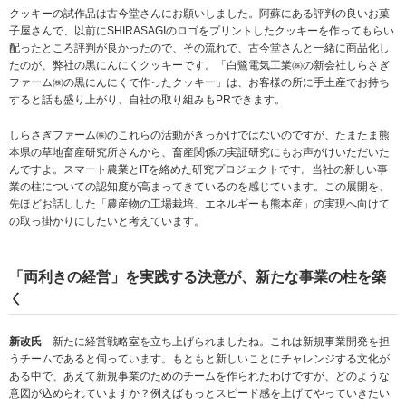
クッキーの試作品は古今堂さんにお願いしました。阿蘇にある評判の良いお菓
子屋さんで、以前にSHIRASAGIのロゴをプリントしたクッキーを作ってもらい
配ったところ評判が良かったので、その流れで、古今堂さんと一緒に商品化し
たのが、弊社の黒にんにくクッキーです。「白鷺電気工業㈱の新会社しらさぎ
ファーム㈱の黒にんにくで作ったクッキー」は、お客様の所に手土産でお持ち
すると話も盛り上がり、自社の取り組みもPRできます。
しらさぎファーム㈱のこれらの活動がきっかけではないのですが、たまたま熊
本県の草地畜産研究所さんから、畜産関係の実証研究にもお声がけいただいた
んですよ。スマート農業とITを絡めた研究プロジェクトです。当社の新しい事
業の柱についての認知度が高まってきているのを感じています。この展開を、
先ほどお話しした「農産物の工場栽培、エネルギーも熊本産」の実現へ向けて
の取っ掛かりにしたいと考えています。
「両利きの経営」を実践する決意が、新たな事業の柱を築
く
新改氏
新たに経営戦略室を立ち上げられましたね。これは新規事業開発を担
うチームであると伺っています。もともと新しいことにチャレンジする文化が
ある中で、あえて新規事業のためのチームを作られたわけですが、どのような
意図が込められていますか？例えばもっとスピード感を上げてやっていきたい