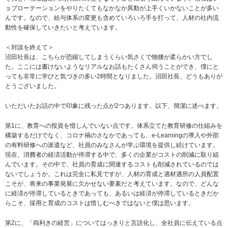
ョブローテーションをやりたくてもなかなか異動が上手くいかないことが多い
んです。なので、給与体系の変更も含めていろいろ手を打って、人材の社内流
動性を確保していきたいと考えています。
＜対談を終えて＞
沼田社長は、こちらが恐縮してしまうくらい気さくで物腰が柔らかい方でし
た。ここには書けないようなリアルなお話もたくさん伺うことができ、僕にと
っても非常に学びと気づきの多い2時間となりました。沼田社長、どうもありが
とうございました。
いただいたお話の中で印象に残った点が2つあります。以下、簡潔に述べます。
第1に、教育への投資を惜しんでいない点です。体系立てた教育研修の仕組みを
構築するだけでなく、コロナ禍のさなかであっても、e-Learningの導入や外部
の有料研修への派遣など、社員のみなさんが学ぶ環境を提供し続けています。
現在、消費者の経済活動が停滞する中で、多くの企業がコストの削減に取り組
んでいます。その中で、社員の育成に関連するコストも削減されているのでは
ないでしょうか。これは完全に私見ですが、人材の育成と適材適所の人員配置
こそが、将来の事業発展に欠かせない要素だと考えています。なので、どんな
に経済が停滞しているときであっても、あるいは経済が停滞しているときだか
らこそ、採用と育成のコストは惜しむべきではないと僕は思います。
第2に、「両利きの経営」についてはっきりと言語化し、全社員に伝えている点