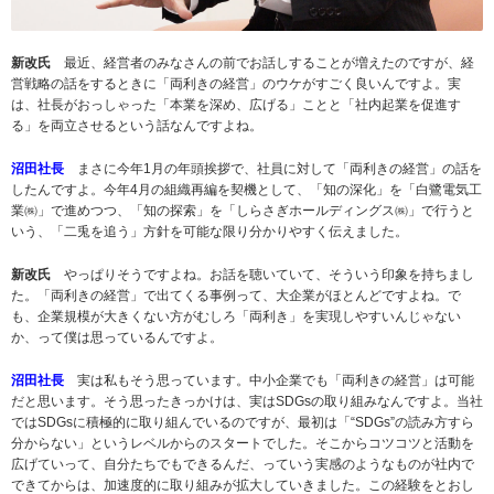
新改氏
最近、経営者のみなさんの前でお話しすることが増えたのですが、経
営戦略の話をするときに「両利きの経営」のウケがすごく良いんですよ。実
は、社長がおっしゃった「本業を深め、広げる」ことと「社内起業を促進す
る」を両立させるという話なんですよね。
沼田社長
まさに今年1月の年頭挨拶で、社員に対して「両利きの経営」の話を
したんですよ。今年4月の組織再編を契機として、「知の深化」を「白鷺電気工
業㈱」で進めつつ、「知の探索」を「しらさぎホールディングス㈱」で行うと
いう、「二兎を追う」方針を可能な限り分かりやすく伝えました。
新改氏
やっぱりそうですよね。お話を聴いていて、そういう印象を持ちまし
た。「両利きの経営」で出てくる事例って、大企業がほとんどですよね。で
も、企業規模が大きくない方がむしろ「両利き」を実現しやすいんじゃない
か、って僕は思っているんですよ。
沼田社長
実は私もそう思っています。中小企業でも「両利きの経営」は可能
だと思います。そう思ったきっかけは、実はSDGsの取り組みなんですよ。当社
ではSDGsに積極的に取り組んでいるのですが、最初は「“SDGs”の読み方すら
分からない」というレベルからのスタートでした。そこからコツコツと活動を
広げていって、自分たちでもできるんだ、っていう実感のようなものが社内で
できてからは、加速度的に取り組みが拡大していきました。この経験をとおし