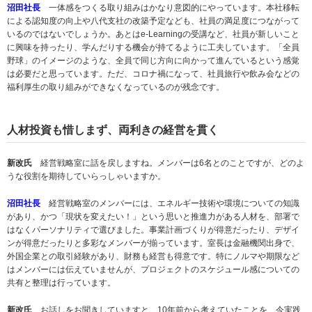
沼田社長
一体感をつくる取り組みはかなり意図的にやっています。本社移転
による認知度の向上や八代支社の改築予定なども、社員の満足度につながって
いるのではないでしょうか。あとはe-Learningの受講など、社員が新しいこと
に興味を持ったり、学んだりする機会が持てるように工夫しています。「全員
野球」のイメージのような、全員で同じ方向に向かって進んでいるという感覚
は必要だと思っています。ただ、コロナ禍になって、社員旅行や飲み会などの
福利厚生の取り組みができなくなっているのが残念です。
人材投資も惜しまず、両利きの経営を貫く
新改氏
経営戦略室に話を戻しますね。メンバーは6名とのことですが、どのよ
うな役割を期待していらっしゃいますか。
沼田社長
経営戦略室のメンバーには、エネルギー技術や環境についての知識
があり、かつ「現状を変えたい！」という思いと推進力がある人材を、部署で
はなくパーソナリティで選びました。事業計画づくりが得意だったり、デザイ
ンが得意だったりと多彩なメンバーが揃っています。室長は金融機関出身で、
外国企業との取引経験があり、財務も経営も得意です。特にノルマや期限など
はメンバーには伝えていませんが、プロジェクトのスケジュール感についての
共有と整理は行っています。
新改氏
お話しをお聞きしていますと、10年前から考えていたことを、今実践