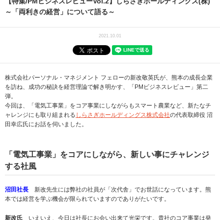
【特集/PMビジネスレビューVol.2】しらさぎホールディングス(株)
～「両利きの経営」について語る～
2021.10.01
株式会社パーソナル・マネジメント フェローの新改敬英氏が、熊本の成長企業
を訪ね、成功の秘訣を経営理論で解き明かす、「PMビジネスレビュー」第二
弾。
今回は、「電気工事業」をコア事業にしながらもスマート農業など、新たなチ
ャレンジにも取り組まれる
しらさぎホールディングス株式会社
の代表取締役 沼
田幸広氏にお話を伺いました。
「電気工事業」をコアにしながら、新しい事にチャレンジ
する社風
沼田社長
新改先生には弊社の社員が「次代舎」でお世話になっています。熊
本では経営を学ぶ機会が限られていますのでありがたいです。
新改氏
いえいえ、今日は社長にお会い出来て光栄です。貴社のコア事業は発