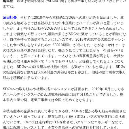
編集部
最近は新聞や雑誌でSDGsに関する御社の取り組みが取り上げられてい
ますね。
沼田社長
当社では2018年から本格的にSDGsへの取り組みを始めました。取
り組みを始めるまでは当社のような中小企業にはハードルが高いと思っていま
したが、まず当社の活動をSDGsの項目に当てはめてみることから始めました。
これまで何気なく行っていた活動の多くがSDGsに繋がっていることが明確にな
り、自信を持って発信することにしたのです。2018年の忘年会の際にチャレン
ジした食べ残しをなくすための「3010運動」が成功したことがきっかけで、そ
の後のお花見や夏の社員旅行など、機会を見つけては社員から「今回もやりま
しょう！」と言ってくれています。一人ひとりの当事者意識が高まり、社員か
ら他社の取り組みを調べて「うちでもやりたい」と提案してくれるようになり
ました。SDGsへの取り組みが社員の成長にも繋がっていると感じます。SDGs
の担当社員など数名はSDGs関連の外部研修にも参加し、他社や他市町村の取り
組みを積極的に学んでいます。
SDGsへの取り組みや社屋の省エネシステムが評価され、2019年10月にしらさ
ぎホールディングスへのDBJ環境格付融資に結びつけることができました。熊
本県内企業で初、電気工事業では全国で初めてとなります。
今後も熊本の企業を代表して牽引できる様、SDGsに繋がる取り組みを継続させ
ていきたいと思っています。現在は新しくEV（電気）バスの実証運行に取り組
んでいます。EVバスは走行時にCO2を出さないクリーンなエネルギーなので、
環境に配慮したバスとして、企業や自治体への実証運行を打診しています。