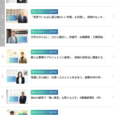
熊本の未来をつくる経営者
2
「世界でいちばん居心地のいい空港」を目指し、前例のないチ…
熊本の未来をつくる経営者
3
大手がやらない、だから面白い。許認可・企業誘致・工業団地…
熊本の未来をつくる経営者
4
新たな事業やプロジェクトに参画し、地域の活性化に邁進する…
熊本の未来をつくる経営者
5
現場に立ち続け、社員一人ひとりと向き合う。創業80年の年…
熊本の未来をつくる経営者
6
攻めの経営で「強い産交」を取りもどす。4期連続増収、5年…
熊本の未来をつくる経営者