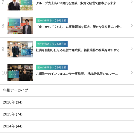
7
グループ売上高200億円を達成。多角化経営で熊本から未来…
熊本の未来をつくる経営者
8
「食」から「くらし」に事業領域を拡大、新たな取り組みで持…
熊本の未来をつくる経営者
9
社員を信頼し任せる経営で急成長。福祉業界の発展を牽引する…
熊本の未来をつくる経営者
10
九州唯一のインフルエンサー事務所。 地域特化型SNSマー…
年別アーカイブ
2026年 (34)
2025年 (74)
2024年 (44)