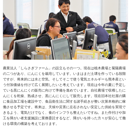
農業法人「しらさぎファーム」の設立もその一つ。現在は植木農場と菊陽農場
の二つがあり、にんにくを栽培しています。いまはまだ土壌を作っている段階
ですが、将来的には水と空気、そしてそこで使う電気エネルギーも熊本産とい
う付加価値を付けて広く展開したいと考えています。現在は今年の夏に予定し
ている黒にんにくの販売に向けて準備を進めています。自社農場で収穫したに
んにくを乾燥、熟成させ、黒にんにくにして販売します。現在旧本社社屋の隣
に食品加工場を建設中で、食品衛生法に関する諸手続きが整い次第本格的に稼
働させる予定です。将来は、天候や災害に左右されない安定した供給を実現で
きるよう、電気だけでなく、食のインフラも整えたいですね。また作付けや加
工を障がい者支援施設に業務委託するなど、障がいを持った方々が安心して働
ける環境の構築を考えております。