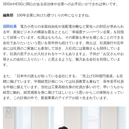
SDGsやESGに関心がある自治体や企業へのお手伝いができれば幸いです。
編集部
100年企業に向けた礎づくりの年になりますね。
沼田社長
電力小売りの全面自由化や送配電分離など変化への対応が求められ
る中、新規ビジネスの構築を図るとともに「幸福度ナンバーワン企業」を目指
して頑張っています。社員はもちろん、その家族も幸せを感じることのできる
会社でありたいという思いを長年持ち続けています。例えば、社員旅行や忘年
会には社員のご家族にも参加して頂き、入社式には親御さんも招待していま
す。社員の息子さんが入社されるケースもありますよ。子供が「お父さんやお
母さんの会社に入りたい！」と思えるような、魅力ある会社を目指していま
す。
また、「日本中の誰もが知っている会社にする」「売上げ100億円達成」も目
標に掲げています。中期経営計画については社員教育も兼ねて、長年若手社員
を中核に据えています。当社は工業高校出身の社員が多いので、早いうちから
経営に触れ、経営感覚を身に着けてほしいという思いからこの体制をとってい
ます。この計画の中で、新規事業のアイデアが続々生まれています。