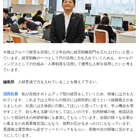
今後はグループ経営を目指して２年以内に経営戦略部門を立ち上げたいと思っ
ています。経営戦略の一つとしてITの活用に力を入れていくためも、ホールデ
ィングスとしての仕組み・人事制度を活用して優秀な人材を採用したいと考え
ています。
編集部
人材育成で力を入れていることを教えて下さい。
沼田社長
私が目指すボトムアップ型の経営をしていくため、研修には力を入
れています。これまでは上司からの指示には絶対的に従うという組織風土があ
りましたが、社員には主体的に行動してほしいと思っています。学ぶ機会を増
やすことで、自ら考える癖づけをしてほしいのです。社内研修の他、他流試合
という宿泊付きの外部研修にも参加してもらっています。全国の様々な企業か
ら集まるため異業種交流にもなり、視野が広がるきっかけにもなっています。
受講後は運営側から必ずフィードバックをもらい、実務や次の研修に活かすよ
うにしています。