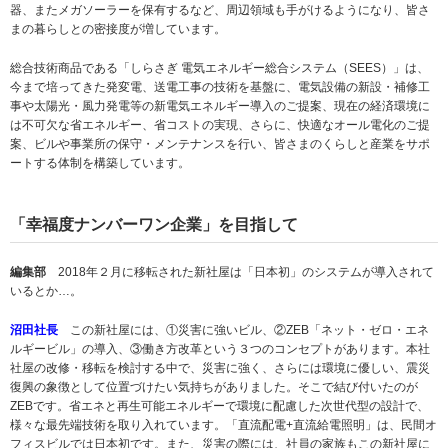
器、またメガソーラーを保有するなど、周辺領域も手がけるようになり、皆さ
まの暮らしとの密接度が増しています。
総合技術商品である「しらさぎ 電気エネルギー総合システム（SEES）」は、
今まで培ってきた発変電、送電工事の技術を基盤に、電気設備の新設・補修工
事や太陽光・風力発電等の新電気エネルギー導入のご提案、現在の経済環境に
は不可欠な省エネルギー、省コストの実現、さらに、快適なオール電化のご提
案、ビルや事業所の保守・メンテナンスを行い、皆さまのくらしと産業をサポ
ートする体制を構築しています。
「幸福度ナンバーワン企業」を目指して
編集部
2018年２月に移転された新社屋は「日本初」のシステムが導入されて
いるとか…。
沼田社長
この新社屋には、①災害に強いビル、②ZEB「ネット・ゼロ・エネ
ルギービル」の導入、③働き方改革という３つのコンセプトがあります。本社
社屋の改修・移転を検討する中で、災害に強く、さらには環境に優しい、震災
復興の象徴として位置づけたい気持ちがありました。そこで結び付いたのが
ZEBです。省エネと再生可能エネルギーで環境に配慮した次世代型の設計で、
様々な最先端技術を取り入れています。「直流配電+直流給電照明」は、民間オ
フィスビルでは日本初です。また、災害の際には、社員の家族もこの新社屋に