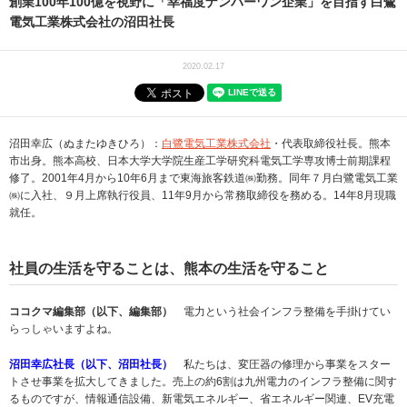
創業100年100億を視野に「幸福度ナンバーワン企業」を目指す白鷺
電気工業株式会社の沼田社長
2020.02.17
沼田幸広（ぬまたゆきひろ）：
白鷺電気工業株式会社
・代表取締役社長。熊本
市出身。熊本高校、日本大学大学院生産工学研究科電気工学専攻博士前期課程
修了。2001年4月から10年6月まで東海旅客鉄道㈱勤務。同年７月白鷺電気工業
㈱に入社、９月上席執行役員、11年9月から常務取締役を務める。14年8月現職
就任。
社員の生活を守ることは、熊本の生活を守ること
ココクマ編集部（以下、編集部）
電力という社会インフラ整備を手掛けてい
らっしゃいますよね。
沼田幸広社長（以下、沼田社長）
私たちは、変圧器の修理から事業をスター
トさせ事業を拡大してきました。売上の約6割は九州電力のインフラ整備に関す
るものですが、情報通信設備、新電気エネルギー、省エネルギー関連、EV充電