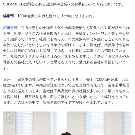
SDGsやESGに関心がある自治体や企業へのお手伝いができれば幸いです。
編集部
100年企業に向けた礎づくりの年になりますね。
沼田社長
電力小売りの全面自由化や送配電分離など変化への対応が求められ
る中、新規ビジネスの構築を図るとともに「幸福度ナンバーワン企業」を目指
して頑張っています。社員はもちろん、その家族も幸せを感じることのできる
会社でありたいという思いを長年持ち続けています。例えば、社員旅行や忘年
会には社員のご家族にも参加して頂き、入社式には親御さんも招待していま
す。社員の息子さんが入社されるケースもありますよ。子供が「お父さんやお
母さんの会社に入りたい！」と思えるような、魅力ある会社を目指していま
す。
また、「日本中の誰もが知っている会社にする」「売上げ100億円達成」も目
標に掲げています。中期経営計画については社員教育も兼ねて、長年若手社員
を中核に据えています。当社は工業高校出身の社員が多いので、早いうちから
経営に触れ、経営感覚を身に着けてほしいという思いからこの体制をとってい
ます。この計画の中で、新規事業のアイデアが続々生まれています。