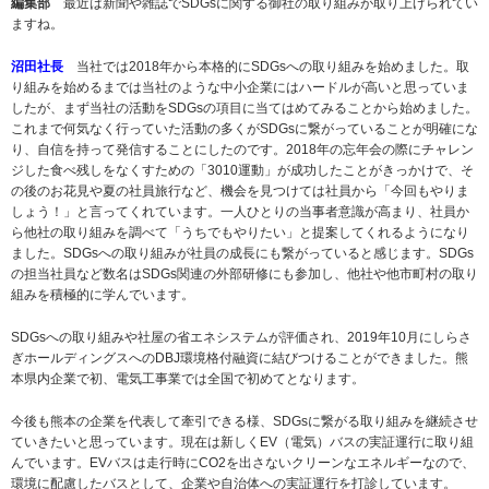
編集部
最近は新聞や雑誌でSDGsに関する御社の取り組みが取り上げられてい
ますね。
沼田社長
当社では2018年から本格的にSDGsへの取り組みを始めました。取
り組みを始めるまでは当社のような中小企業にはハードルが高いと思っていま
したが、まず当社の活動をSDGsの項目に当てはめてみることから始めました。
これまで何気なく行っていた活動の多くがSDGsに繋がっていることが明確にな
り、自信を持って発信することにしたのです。2018年の忘年会の際にチャレン
ジした食べ残しをなくすための「3010運動」が成功したことがきっかけで、そ
の後のお花見や夏の社員旅行など、機会を見つけては社員から「今回もやりま
しょう！」と言ってくれています。一人ひとりの当事者意識が高まり、社員か
ら他社の取り組みを調べて「うちでもやりたい」と提案してくれるようになり
ました。SDGsへの取り組みが社員の成長にも繋がっていると感じます。SDGs
の担当社員など数名はSDGs関連の外部研修にも参加し、他社や他市町村の取り
組みを積極的に学んでいます。
SDGsへの取り組みや社屋の省エネシステムが評価され、2019年10月にしらさ
ぎホールディングスへのDBJ環境格付融資に結びつけることができました。熊
本県内企業で初、電気工事業では全国で初めてとなります。
今後も熊本の企業を代表して牽引できる様、SDGsに繋がる取り組みを継続させ
ていきたいと思っています。現在は新しくEV（電気）バスの実証運行に取り組
んでいます。EVバスは走行時にCO2を出さないクリーンなエネルギーなので、
環境に配慮したバスとして、企業や自治体への実証運行を打診しています。