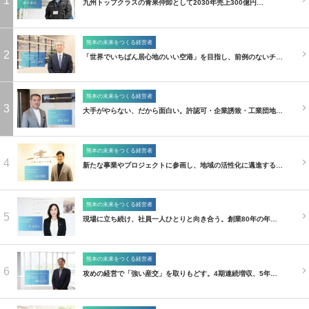
1
九州トップクラスの青果仲卸として2030年売上300億円…
熊本の未来をつくる経営者
2
「世界でいちばん居心地のいい空港」を目指し、前例のないチ…
熊本の未来をつくる経営者
3
大手がやらない、だから面白い。許認可・企業誘致・工業団地…
熊本の未来をつくる経営者
4
新たな事業やプロジェクトに参画し、地域の活性化に邁進する…
熊本の未来をつくる経営者
5
現場に立ち続け、社員一人ひとりと向き合う。創業80年の年…
熊本の未来をつくる経営者
6
攻めの経営で「強い産交」を取りもどす。4期連続増収、5年…