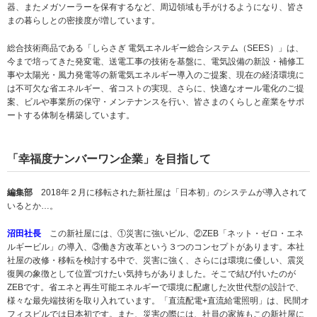
器、またメガソーラーを保有するなど、周辺領域も手がけるようになり、皆さ
まの暮らしとの密接度が増しています。
総合技術商品である「しらさぎ 電気エネルギー総合システム（SEES）」は、
今まで培ってきた発変電、送電工事の技術を基盤に、電気設備の新設・補修工
事や太陽光・風力発電等の新電気エネルギー導入のご提案、現在の経済環境に
は不可欠な省エネルギー、省コストの実現、さらに、快適なオール電化のご提
案、ビルや事業所の保守・メンテナンスを行い、皆さまのくらしと産業をサポ
ートする体制を構築しています。
「幸福度ナンバーワン企業」を目指して
編集部
2018年２月に移転された新社屋は「日本初」のシステムが導入されて
いるとか…。
沼田社長
この新社屋には、①災害に強いビル、②ZEB「ネット・ゼロ・エネ
ルギービル」の導入、③働き方改革という３つのコンセプトがあります。本社
社屋の改修・移転を検討する中で、災害に強く、さらには環境に優しい、震災
復興の象徴として位置づけたい気持ちがありました。そこで結び付いたのが
ZEBです。省エネと再生可能エネルギーで環境に配慮した次世代型の設計で、
様々な最先端技術を取り入れています。「直流配電+直流給電照明」は、民間オ
フィスビルでは日本初です。また、災害の際には、社員の家族もこの新社屋に