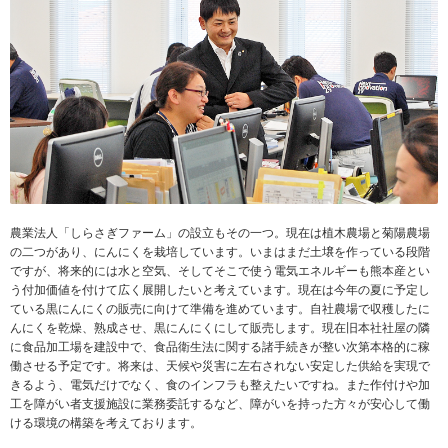
農業法人「しらさぎファーム」の設立もその一つ。現在は植木農場と菊陽農場
の二つがあり、にんにくを栽培しています。いまはまだ土壌を作っている段階
ですが、将来的には水と空気、そしてそこで使う電気エネルギーも熊本産とい
う付加価値を付けて広く展開したいと考えています。現在は今年の夏に予定し
ている黒にんにくの販売に向けて準備を進めています。自社農場で収穫したに
んにくを乾燥、熟成させ、黒にんにくにして販売します。現在旧本社社屋の隣
に食品加工場を建設中で、食品衛生法に関する諸手続きが整い次第本格的に稼
働させる予定です。将来は、天候や災害に左右されない安定した供給を実現で
きるよう、電気だけでなく、食のインフラも整えたいですね。また作付けや加
工を障がい者支援施設に業務委託するなど、障がいを持った方々が安心して働
ける環境の構築を考えております。