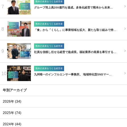
熊本の未来をつくる経営者
7
グループ売上高200億円を達成。多角化経営で熊本から未来…
熊本の未来をつくる経営者
8
「食」から「くらし」に事業領域を拡大、新たな取り組みで持…
熊本の未来をつくる経営者
9
社員を信頼し任せる経営で急成長。福祉業界の発展を牽引する…
熊本の未来をつくる経営者
10
九州唯一のインフルエンサー事務所。 地域特化型SNSマー…
年別アーカイブ
2026年 (34)
2025年 (74)
2024年 (44)