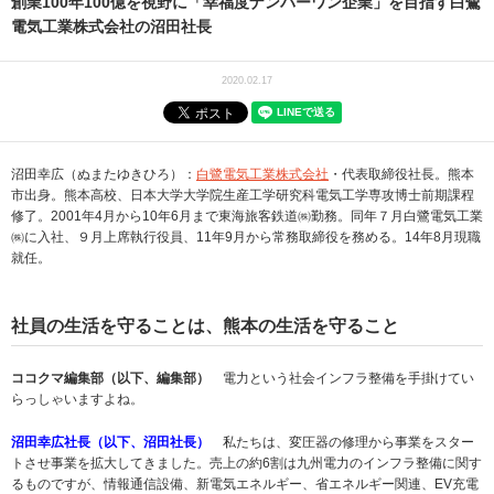
創業100年100億を視野に「幸福度ナンバーワン企業」を目指す白鷺
電気工業株式会社の沼田社長
2020.02.17
沼田幸広（ぬまたゆきひろ）：
白鷺電気工業株式会社
・代表取締役社長。熊本
市出身。熊本高校、日本大学大学院生産工学研究科電気工学専攻博士前期課程
修了。2001年4月から10年6月まで東海旅客鉄道㈱勤務。同年７月白鷺電気工業
㈱に入社、９月上席執行役員、11年9月から常務取締役を務める。14年8月現職
就任。
社員の生活を守ることは、熊本の生活を守ること
ココクマ編集部（以下、編集部）
電力という社会インフラ整備を手掛けてい
らっしゃいますよね。
沼田幸広社長（以下、沼田社長）
私たちは、変圧器の修理から事業をスター
トさせ事業を拡大してきました。売上の約6割は九州電力のインフラ整備に関す
るものですが、情報通信設備、新電気エネルギー、省エネルギー関連、EV充電