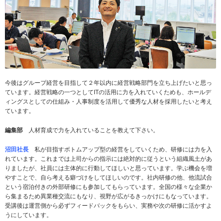
今後はグループ経営を目指して２年以内に経営戦略部門を立ち上げたいと思っ
ています。経営戦略の一つとしてITの活用に力を入れていくためも、ホールデ
ィングスとしての仕組み・人事制度を活用して優秀な人材を採用したいと考え
ています。
編集部
人材育成で力を入れていることを教えて下さい。
沼田社長
私が目指すボトムアップ型の経営をしていくため、研修には力を入
れています。これまでは上司からの指示には絶対的に従うという組織風土があ
りましたが、社員には主体的に行動してほしいと思っています。学ぶ機会を増
やすことで、自ら考える癖づけをしてほしいのです。社内研修の他、他流試合
という宿泊付きの外部研修にも参加してもらっています。全国の様々な企業か
ら集まるため異業種交流にもなり、視野が広がるきっかけにもなっています。
受講後は運営側から必ずフィードバックをもらい、実務や次の研修に活かすよ
うにしています。