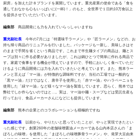
厨房」を加えた計８ブランドを展開しています。重光産業の使命である「食を
通しておなかも心もいっぱいに(一杯)！」のもと、全世界で１日約10万食以上
を提供させていただいています。
編集部
商品開発にも力を入れていらっしゃいますね
重光副社長
今年の7月には「特選味千ラーメン」や「匠ラーメン」などの、お
持ち帰り商品のリニュアルを行いました。パッケージも一新し、美味しさはそ
のままで手間を省くという商品です。これまで半生麺タイプの商品は、麺とス
ープは別々に作る必要がありましたが、これは鍋ひとつで簡単に作れる商品で
す。家庭で食事をする機会が増えていますので、手軽においしく食べていただ
けるように商品開発には力を入れていきたいと考えています。また、熊本ラー
メンと言えば「マー油」が特徴的な調味料ですが、当社の工場では一般的な
「黒マー油」だけではなく、唐辛子を使用した「赤マー油」やハラペーニョを
使用した「緑マー油」など様々なマー油を製造しています。恐らく、熊本では
弊社でしか作らないのではと…。実は、マー油や麺・スープなどは受託生産も
行っており、食品メーカーさんになどにも提供しています。
編集部
熊本の企業とのコラボレーションも積極的ですね
重光副社長
以前から、やりたいと思っていたことが、やっと実現できたとい
った感じです。創業260年の老舗味噌醤油メーカーである山内本店さんの「ま
ぼろしの味噌」を使用した「まぼろしの味噌豚骨ラーメン」や、発芽大豆由来