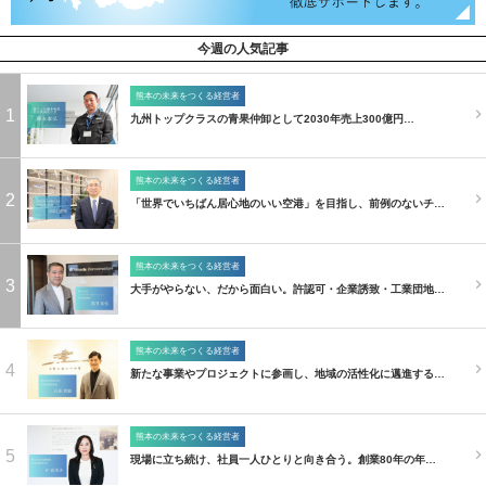
今週の人気記事
熊本の未来をつくる経営者
1
九州トップクラスの青果仲卸として2030年売上300億円…
熊本の未来をつくる経営者
2
「世界でいちばん居心地のいい空港」を目指し、前例のないチ…
熊本の未来をつくる経営者
3
大手がやらない、だから面白い。許認可・企業誘致・工業団地…
熊本の未来をつくる経営者
4
新たな事業やプロジェクトに参画し、地域の活性化に邁進する…
熊本の未来をつくる経営者
5
現場に立ち続け、社員一人ひとりと向き合う。創業80年の年…