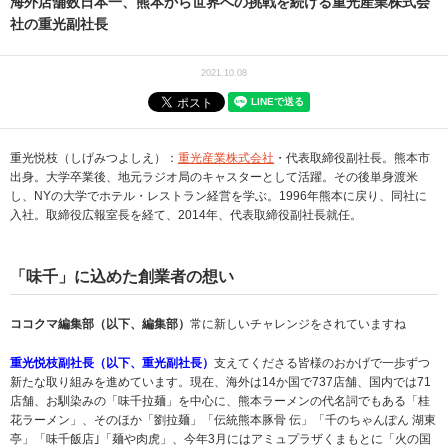
海外店舗数日本一、熊本から世界への挑戦を続ける重光産業株式会
社の重光副社長
2021.10.08
重光悦枝（しげみつよしえ）：
重光産業株式会社
・代表取締役副社長。熊本市
出身。大学卒業後、地元ラジオ局のキャスターとして活躍。その後単身渡米
し、NYの大学でホテル・レストラン経営を学ぶ。1996年熊本に戻り、同社に
入社。取締役広報室長を経て、2014年、代表取締役副社長就任。
「味千」に込めた創業者の想い
ココクマ編集部（以下、編集部）
常に新しいチャレンジをされていますね
重光悦枝副社長（以下、重光副社長）
支えてくださる皆様のおかげで一歩ずつ
新たな取り組みを進めています。現在、海外は14か国で737店舗、国内では71
店舗、お馴染みの「味千拉麺」を中心に、熊本ラーメンの代名詞でもある「桂
花ラーメン」、そのほか「劉拉麺」「伝統熊本豚骨 伝」「千のちゃんぽん 湖東
亭」「味千飯店｣「麺や肉虎」、今年3月にはアミュプラザくまもとに「火の国