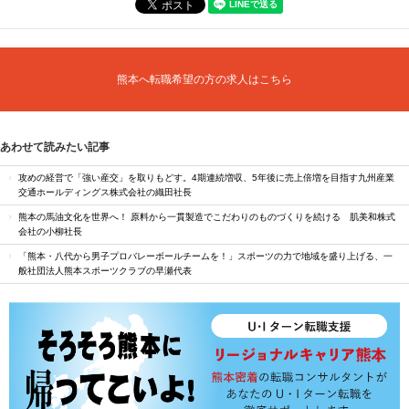
熊本へ転職希望の方の求人はこちら
あわせて読みたい記事
攻めの経営で「強い産交」を取りもどす。4期連続増収、5年後に売上倍増を目指す九州産業
交通ホールディングス株式会社の織田社長
熊本の馬油文化を世界へ！ 原料から一貫製造でこだわりのものづくりを続ける 肌美和株式
会社の小柳社長
「熊本・八代から男子プロバレーボールチームを！」スポーツの力で地域を盛り上げる、一
般社団法人熊本スポーツクラブの早瀬代表