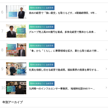
熊本の未来をつくる経営者
6
攻めの経営で「強い産交」を取りもどす。4期連続増収、5年…
熊本の未来をつくる経営者
7
グループ売上高200億円を達成。多角化経営で熊本から未来…
熊本の未来をつくる経営者
8
「食」から「くらし」に事業領域を拡大、新たな取り組みで持…
熊本の未来をつくる経営者
9
社員を信頼し任せる経営で急成長。福祉業界の発展を牽引する…
熊本の未来をつくる経営者
10
九州唯一のインフルエンサー事務所。 地域特化型SNSマー…
年別アーカイブ