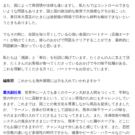
また、国によって商習慣や法律も違いますし、私たちではコントロールできな
いような問題もあります。国と国の政治的な衝突で大規模なデモが起こった
り、東日本大震災のときには放射能の関係で日本から材料を輸出できないとい
うときもありました。
でもその時に、自国を知り尽くしている心強い各国のパートナー（店舗オーナ
ー）が助けてくれた。彼らのおかげで問題をクリアすることができ、最終的に
問題解決へ繋がっていると思います。
私たちは「感謝」と「奉仕」を社訓に掲げています。たくさんの人に支えて頂
き、たくさんのお客様が食べてくださっているおかげで今の味千拉麺がある。
これを理解してくださる方々に、パートナーをお任せしています。
編集部
これからも海外展開には力を入れていかれますか？
重光副社長
世界中に一人でも多くのラーメン大好き人間をつくって、平和な
世の中のづくりに貢献するという、ビジョン実現のためにもチャレンジしてい
きます。これまでは、国ごとの食文化を尊重しながら商品を提供してきました
が、「ラーメン」自体が日本食として認知され、熊本の味千ラーメンの味を、
そのままの受け入れてくださるようになってきました。また、冷凍技術や物流
システムの進歩がすさまじいですから、熊本でつくった麺やスープを、どこに
でもお届けできますので、チャンスは十分にあると感じています。また、思想
や宗教の違いなど多様性の時代ですから、健康やビーガン・ハラールなどへの