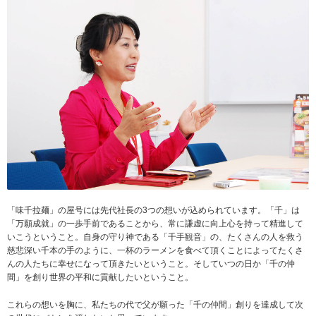
「味千拉麺」の屋号には先代社長の3つの想いが込められています。「千」は
「万願成就」の一歩手前であることから、常に謙虚に向上心を持って精進して
いこうということ。自身の守り神である「千手観音」の、たくさんの人を救う
慈悲深い千本の手のように、一杯のラーメンを食べて頂くことによってたくさ
んの人たちに幸せになって頂きたいということ。そしていつの日か「千の仲
間」を創り世界の平和に貢献したいということ。
これらの想いを胸に、私たちの代で父が願った「千の仲間」創りを達成して次