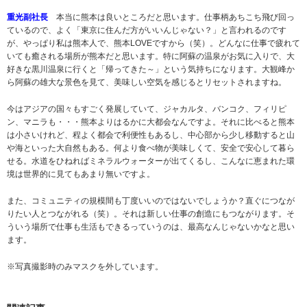
重光副社長
本当に熊本は良いところだと思います。仕事柄あちこち飛び回っ
ているので、よく「東京に住んだ方がいいんじゃない？」と言われるのです
が、やっぱり私は熊本人で、熊本LOVEですから（笑）。どんなに仕事で疲れて
いても癒される場所が熊本だと思います。特に阿蘇の温泉がお気に入りで、大
好きな黒川温泉に行くと「帰ってきた～」という気持ちになります。大観峰か
ら阿蘇の雄大な景色を見て、美味しい空気を感じるとリセットされますね。
今はアジアの国々もすごく発展していて、ジャカルタ、バンコク、フィリピ
ン、マニラも・・・熊本よりはるかに大都会なんですよ。それに比べると熊本
は小さいけれど、程よく都会で利便性もあるし、中心部から少し移動すると山
や海といった大自然もある。何より食べ物が美味しくて、安全で安心して暮ら
せる。水道をひねればミネラルウォーターが出てくるし、こんなに恵まれた環
境は世界的に見てもあまり無いですよ。
また、コミュニティの規模間も丁度いいのではないでしょうか？直ぐにつなが
りたい人とつながれる（笑）。それは新しい仕事の創造にもつながります。そ
ういう場所で仕事も生活もできるっていうのは、最高なんじゃないかなと思い
ます。
※写真撮影時のみマスクを外しています。