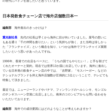
の世代にバトンを渡したいと思っています。
日本発飲食チェーン店で海外店舗数日本一
編集部
海外進出のきっかけは？
重光副社長
先代の社長は早くから海外に目が向いていました。屋号の想いに
もある通り「千の仲間を創りたい」という気持ちが強く、また当時は珍しかっ
た「フランチャイズ」という概念を知り、いつかは海外でフランチャイズ展開
したいという思いがあったんですね。
1996年、香港での出店をベースに、「うちの国でもやりたい！」と手を挙げて
くれたオーナーと契約。現在では世界13か国に出店しています。海外に進出し
ている日本発の飲食チェーン店の中では、「吉野家」「モスバーガー」などの
ナショナルブランドを抑え海外店舗数が圧倒的に1位ということで、テレビでも
特集して頂きました。
最近では。ニュージーランドやパナマ、フィンランドのヘルシンキ、モンゴル
のチンギスハーン空港に出店しました。南米のコロンビアからも問い合わせを
いただいております。
編集部
海外での成功要因にはどのようなことが考えられますか？