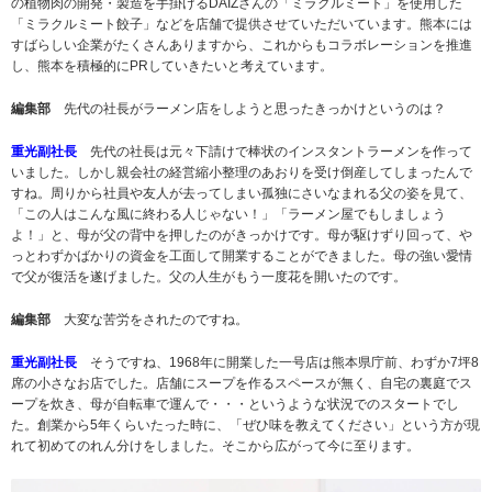
の植物肉の開発・製造を手掛けるDAIZさんの「ミラクルミート」を使用した
「ミラクルミート餃子」などを店舗で提供させていただいています。熊本には
すばらしい企業がたくさんありますから、これからもコラボレーションを推進
し、熊本を積極的にPRしていきたいと考えています。
編集部
先代の社長がラーメン店をしようと思ったきっかけというのは？
重光副社長
先代の社長は元々下請けで棒状のインスタントラーメンを作って
いました。しかし親会社の経営縮小整理のあおりを受け倒産してしまったんで
すね。周りから社員や友人が去ってしまい孤独にさいなまれる父の姿を見て、
「この人はこんな風に終わる人じゃない！」「ラーメン屋でもしましょう
よ！」と、母が父の背中を押したのがきっかけです。母が駆けずり回って、や
っとわずかばかりの資金を工面して開業することができました。母の強い愛情
で父が復活を遂げました。父の人生がもう一度花を開いたのです。
編集部
大変な苦労をされたのですね。
重光副社長
そうですね、1968年に開業した一号店は熊本県庁前、わずか7坪8
席の小さなお店でした。店舗にスープを作るスペースが無く、自宅の裏庭でス
ープを炊き、母が自転車で運んで・・・というような状況でのスタートでし
た。創業から5年くらいたった時に、「ぜひ味を教えてください」という方が現
れて初めてのれん分けをしました。そこから広がって今に至ります。