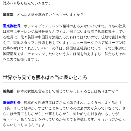
対応へも取り組んでいきます。
編集部
どんな人材を求めていらっしゃいますか？
重光副社長
ポジティブでチャレンジ精神のある人がいいですね。うちの社員
は本当にチャレンジ精神旺盛なんですよ。例えばいま香港で店舗指導をしてい
る社員は、元々英語や中国語が流暢だったわけではないので、現地で言語を覚
えて、現地スタッフに技術を教えています。ニューヨークでの店舗オープン時
に手を挙げてくれたアルバイトの子は、帰国後正社員になって、今では取締役
国際部長です。チャレンジしたいという人には場を与えますし、私たちもそれ
を全力で応援しますよ。
世界から見ても熊本は本当に良いところ
編集部
熊本の女性経営者として感じていらっしゃることはありますか？
重光副社長
熊本の女性経営者は皆さん元気ですね。よく食べ、よく飲む！
（笑）そして軽やか。すごいことをしているのに肩の力が入っていなくて、さ
らには子育てもしながら、仕事もしながら、対外的なお付き合いもしなが
ら・・・。色々なことをやっているからとても尊敬します。そういう方がたく
さんいらっしゃるんですよ。