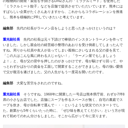
の植物肉の開発・製造を手掛けるDAIZさんの「ミラクルミート」を使用した
「ミラクルミート餃子」などを店舗で提供させていただいています。熊本には
すばらしい企業がたくさんありますから、これからもコラボレーションを推進
し、熊本を積極的にPRしていきたいと考えています。
編集部
先代の社長がラーメン店をしようと思ったきっかけというのは？
重光副社長
先代の社長は元々下請けで棒状のインスタントラーメンを作って
いました。しかし親会社の経営縮小整理のあおりを受け倒産してしまったんで
すね。周りから社員や友人が去ってしまい孤独にさいなまれる父の姿を見て、
「この人はこんな風に終わる人じゃない！」「ラーメン屋でもしましょう
よ！」と、母が父の背中を押したのがきっかけです。母が駆けずり回って、や
っとわずかばかりの資金を工面して開業することができました。母の強い愛情
で父が復活を遂げました。父の人生がもう一度花を開いたのです。
編集部
大変な苦労をされたのですね。
重光副社長
そうですね、1968年に開業した一号店は熊本県庁前、わずか7坪8
席の小さなお店でした。店舗にスープを作るスペースが無く、自宅の裏庭でス
ープを炊き、母が自転車で運んで・・・というような状況でのスタートでし
た。創業から5年くらいたった時に、「ぜひ味を教えてください」という方が現
れて初めてのれん分けをしました。そこから広がって今に至ります。