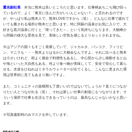
重光副社長
本当に熊本は良いところだと思います。仕事柄あちこち飛び回っ
ているので、よく「東京に住んだ方がいいんじゃない？」と言われるのです
が、やっぱり私は熊本人で、熊本LOVEですから（笑）。どんなに仕事で疲れて
いても癒される場所が熊本だと思います。特に阿蘇の温泉がお気に入りで、大
好きな黒川温泉に行くと「帰ってきた～」という気持ちになります。大観峰か
ら阿蘇の雄大な景色を見て、美味しい空気を感じるとリセットされますね。
今はアジアの国々もすごく発展していて、ジャカルタ、バンコク、フィリピ
ン、マニラも・・・熊本よりはるかに大都会なんですよ。それに比べると熊本
は小さいけれど、程よく都会で利便性もあるし、中心部から少し移動すると山
や海といった大自然もある。何より食べ物が美味しくて、安全で安心して暮ら
せる。水道をひねればミネラルウォーターが出てくるし、こんなに恵まれた環
境は世界的に見てもあまり無いですよ。
また、コミュニティの規模間も丁度いいのではないでしょうか？直ぐにつなが
りたい人とつながれる（笑）。それは新しい仕事の創造にもつながります。そ
ういう場所で仕事も生活もできるっていうのは、最高なんじゃないかなと思い
ます。
※写真撮影時のみマスクを外しています。