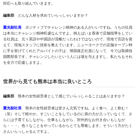
対応へも取り組んでいきます。
編集部
どんな人材を求めていらっしゃいますか？
重光副社長
ポジティブでチャレンジ精神のある人がいいですね。うちの社員
は本当にチャレンジ精神旺盛なんですよ。例えばいま香港で店舗指導をしてい
る社員は、元々英語や中国語が流暢だったわけではないので、現地で言語を覚
えて、現地スタッフに技術を教えています。ニューヨークでの店舗オープン時
に手を挙げてくれたアルバイトの子は、帰国後正社員になって、今では取締役
国際部長です。チャレンジしたいという人には場を与えますし、私たちもそれ
を全力で応援しますよ。
世界から見ても熊本は本当に良いところ
編集部
熊本の女性経営者として感じていらっしゃることはありますか？
重光副社長
熊本の女性経営者は皆さん元気ですね。よく食べ、よく飲む！
（笑）そして軽やか。すごいことをしているのに肩の力が入っていなくて、さ
らには子育てもしながら、仕事もしながら、対外的なお付き合いもしなが
ら・・・。色々なことをやっているからとても尊敬します。そういう方がたく
さんいらっしゃるんですよ。