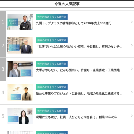
今週の人気記事
熊本の未来をつくる経営者
1
九州トップクラスの青果仲卸として2030年売上300億円…
熊本の未来をつくる経営者
2
「世界でいちばん居心地のいい空港」を目指し、前例のないチ…
熊本の未来をつくる経営者
3
大手がやらない、だから面白い。許認可・企業誘致・工業団地…
熊本の未来をつくる経営者
4
新たな事業やプロジェクトに参画し、地域の活性化に邁進する…
熊本の未来をつくる経営者
5
現場に立ち続け、社員一人ひとりと向き合う。創業80年の年…