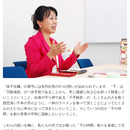
「味千拉麺」の屋号には先代社長の3つの想いが込められています。「千」は
「万願成就」の一歩手前であることから、常に謙虚に向上心を持って精進して
いこうということ。自身の守り神である「千手観音」の、たくさんの人を救う
慈悲深い千本の手のように、一杯のラーメンを食べて頂くことによってたくさ
んの人たちに幸せになって頂きたいということ。そしていつの日か「千の仲
間」を創り世界の平和に貢献したいということ。
これらの想いを胸に、私たちの代で父が願った「千の仲間」創りを達成して次