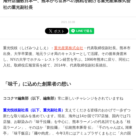
海外店舗数日本一、熊本から世界への挑戦を続ける重光産業株式会
社の重光副社長
2021.10.08
重光悦枝（しげみつよしえ）：
重光産業株式会社
・代表取締役副社長。熊本市
出身。大学卒業後、地元ラジオ局のキャスターとして活躍。その後単身渡米
し、NYの大学でホテル・レストラン経営を学ぶ。1996年熊本に戻り、同社に
入社。取締役広報室長を経て、2014年、代表取締役副社長就任。
「味千」に込めた創業者の想い
ココクマ編集部（以下、編集部）
常に新しいチャレンジをされていますね
重光悦枝副社長（以下、重光副社長）
支えてくださる皆様のおかげで一歩ずつ
新たな取り組みを進めています。現在、海外は14か国で737店舗、国内では71
店舗、お馴染みの「味千拉麺」を中心に、熊本ラーメンの代名詞でもある「桂
花ラーメン」、そのほか「劉拉麺」「伝統熊本豚骨 伝」「千のちゃんぽん 湖東
亭」「味千飯店｣「麺や肉虎」、今年3月にはアミュプラザくまもとに「火の国