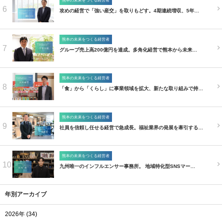
熊本の未来をつくる経営者
6
攻めの経営で「強い産交」を取りもどす。4期連続増収、5年…
熊本の未来をつくる経営者
7
グループ売上高200億円を達成。多角化経営で熊本から未来…
熊本の未来をつくる経営者
8
「食」から「くらし」に事業領域を拡大、新たな取り組みで持…
熊本の未来をつくる経営者
9
社員を信頼し任せる経営で急成長。福祉業界の発展を牽引する…
熊本の未来をつくる経営者
10
九州唯一のインフルエンサー事務所。 地域特化型SNSマー…
年別アーカイブ
2026年 (34)