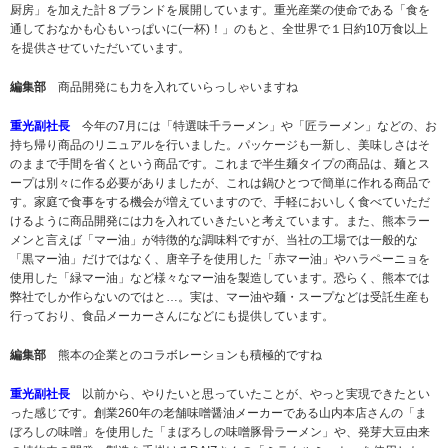
厨房」を加えた計８ブランドを展開しています。重光産業の使命である「食を
通しておなかも心もいっぱいに(一杯)！」のもと、全世界で１日約10万食以上
を提供させていただいています。
編集部
商品開発にも力を入れていらっしゃいますね
重光副社長
今年の7月には「特選味千ラーメン」や「匠ラーメン」などの、お
持ち帰り商品のリニュアルを行いました。パッケージも一新し、美味しさはそ
のままで手間を省くという商品です。これまで半生麺タイプの商品は、麺とス
ープは別々に作る必要がありましたが、これは鍋ひとつで簡単に作れる商品で
す。家庭で食事をする機会が増えていますので、手軽においしく食べていただ
けるように商品開発には力を入れていきたいと考えています。また、熊本ラー
メンと言えば「マー油」が特徴的な調味料ですが、当社の工場では一般的な
「黒マー油」だけではなく、唐辛子を使用した「赤マー油」やハラペーニョを
使用した「緑マー油」など様々なマー油を製造しています。恐らく、熊本では
弊社でしか作らないのではと…。実は、マー油や麺・スープなどは受託生産も
行っており、食品メーカーさんになどにも提供しています。
編集部
熊本の企業とのコラボレーションも積極的ですね
重光副社長
以前から、やりたいと思っていたことが、やっと実現できたとい
った感じです。創業260年の老舗味噌醤油メーカーである山内本店さんの「ま
ぼろしの味噌」を使用した「まぼろしの味噌豚骨ラーメン」や、発芽大豆由来