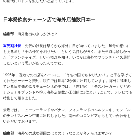
の世代にバトンを渡したいと思っています。
日本発飲食チェーン店で海外店舗数日本一
編集部
海外進出のきっかけは？
重光副社長
先代の社長は早くから海外に目が向いていました。屋号の想いに
もある通り「千の仲間を創りたい」という気持ちが強く、また当時は珍しかっ
た「フランチャイズ」という概念を知り、いつかは海外でフランチャイズ展開
したいという思いがあったんですね。
1996年、香港での出店をベースに、「うちの国でもやりたい！」と手を挙げて
くれたオーナーと契約。現在では世界13か国に出店しています。海外に進出し
ている日本発の飲食チェーン店の中では、「吉野家」「モスバーガー」などの
ナショナルブランドを抑え海外店舗数が圧倒的に1位ということで、テレビでも
特集して頂きました。
最近では。ニュージーランドやパナマ、フィンランドのヘルシンキ、モンゴル
のチンギスハーン空港に出店しました。南米のコロンビアからも問い合わせを
いただいております。
編集部
海外での成功要因にはどのようなことが考えられますか？