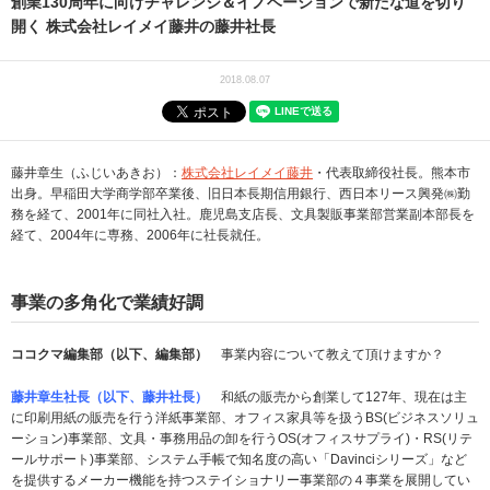
創業130周年に向けチャレンジ＆イノベーションで新たな道を切り
開く 株式会社レイメイ藤井の藤井社長
2018.08.07
藤井章生（ふじいあきお）：
株式会社レイメイ藤井
・代表取締役社長。熊本市
出身。早稲田大学商学部卒業後、旧日本長期信用銀行、西日本リース興発㈱勤
務を経て、2001年に同社入社。鹿児島支店長、文具製販事業部営業副本部長を
経て、2004年に専務、2006年に社長就任。
事業の多角化で業績好調
ココクマ編集部（以下、編集部）
事業内容について教えて頂けますか？
藤井章生社長（以下、藤井社長）
和紙の販売から創業して127年、現在は主
に印刷用紙の販売を行う洋紙事業部、オフィス家具等を扱うBS(ビジネスソリュ
ーション)事業部、文具・事務用品の卸を行うOS(オフィスサプライ)・RS(リテ
ールサポート)事業部、システム手帳で知名度の高い「Davinciシリーズ」など
を提供するメーカー機能を持つステイショナリー事業部の４事業を展開してい