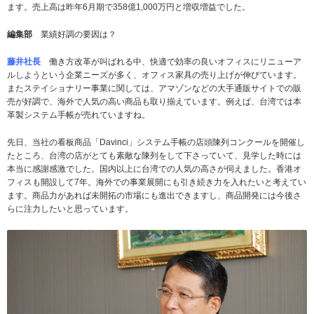
ます。売上高は昨年6月期で358億1,000万円と増収増益でした。
編集部
業績好調の要因は？
藤井社長
働き方改革が叫ばれる中、快適で効率の良いオフィスにリニューア
ルしようという企業ニーズが多く、オフィス家具の売り上げが伸びています。
またステイショナリー事業に関しては、アマゾンなどの大手通販サイトでの販
売が好調で、海外で人気の高い商品も取り揃えています。例えば、台湾では本
革製システム手帳が売れていますね。
先日、当社の看板商品「Davinci」システム手帳の店頭陳列コンクールを開催し
たところ、台湾の店がとても素敵な陳列をして下さっていて、見学した時には
本当に感謝感激でした。国内以上に台湾での人気の高さが伺えました。香港オ
フィスも開設して7年。海外での事業展開にも引き続き力を入れたいと考えてい
ます。商品力があれば未開拓の市場にも進出できますし、商品開発には今後さ
らに注力したいと思っています。