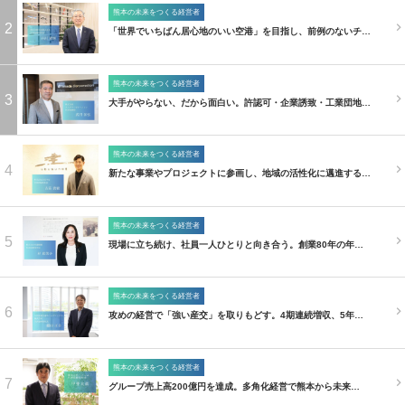
熊本の未来をつくる経営者
2
「世界でいちばん居心地のいい空港」を目指し、前例のないチ…
熊本の未来をつくる経営者
3
大手がやらない、だから面白い。許認可・企業誘致・工業団地…
熊本の未来をつくる経営者
4
新たな事業やプロジェクトに参画し、地域の活性化に邁進する…
熊本の未来をつくる経営者
5
現場に立ち続け、社員一人ひとりと向き合う。創業80年の年…
熊本の未来をつくる経営者
6
攻めの経営で「強い産交」を取りもどす。4期連続増収、5年…
熊本の未来をつくる経営者
7
グループ売上高200億円を達成。多角化経営で熊本から未来…