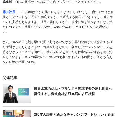
編集部
日頃の習慣や、休みの日の過ごし方について教えてください。
藤井社長
ここ2,3年は朝から筋トレをするようにしています。腕立て伏せと腹
筋とスクワットを20回ずつ程度ですが、出張先でも簡単にできますし、筋力が
ついた実感もありますよ。社長に就任してから、健康に気を遣うようになり始
めたのですが、社長になって12年、病気で休んだことは1日もないと思いま
す。
また、休みの日は割と早い時間に起きるのですが、早朝の静かで研ぎ澄まされ
た時間がとても好きですね。音楽が好きなので、朝からクラシックやジャズを
聴きながらコーヒーを淹れて、社内ブログを書いたり仕事絡みの雑誌を読んだ
りしています。オフの環境の中でオンの物事に触れている時間が、何とも言え
ない贅沢な時間ですね。
関連記事
世界水準の商品・ブランドを熊本で産み出し世界へ
発信する、株式会社古荘本店の古荘社長
260年の歴史と新たなチャレンジで「おいしい」を全