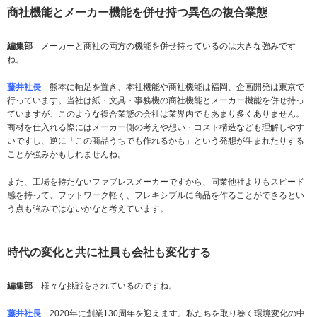
商社機能とメーカー機能を併せ持つ異色の複合業態
編集部
メーカーと商社の両方の機能を併せ持っているのは大きな強みです
ね。
藤井社長
熊本に軸足を置き、本社機能や商社機能は福岡、企画開発は東京で
行っています。当社は紙・文具・事務機の商社機能とメーカー機能を併せ持っ
ていますが、このような複合業態の会社は業界内でもあまり多くありません。
商材を仕入れる際にはメーカー側の考えや想い・コスト構造なども理解しやす
いですし、逆に「この商品うちでも作れるかも」という発想が生まれたりする
ことが強みかもしれませんね。
また、工場を持たないファブレスメーカーですから、同業他社よりもスピード
感を持って、フットワーク軽く、フレキシブルに商品を作ることができるとい
う点も強みではないかなと考えています。
時代の変化と共に社員も会社も変化する
編集部
様々な挑戦をされているのですね。
藤井社長
2020年に創業130周年を迎えます。私たちを取り巻く環境変化の中