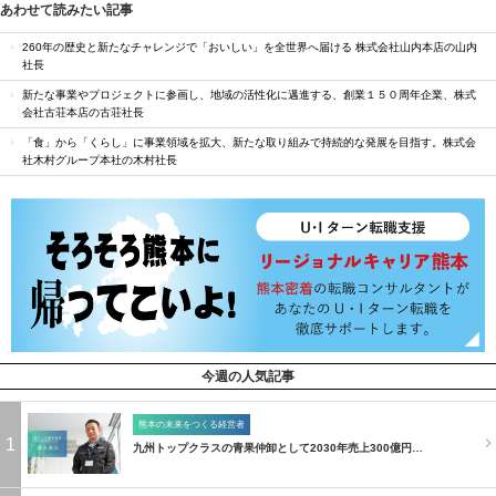
あわせて読みたい記事
260年の歴史と新たなチャレンジで「おいしい」を全世界へ届ける 株式会社山内本店の山内
社長
新たな事業やプロジェクトに参画し、地域の活性化に邁進する、創業１５０周年企業、株式
会社古荘本店の古荘社長
「食」から「くらし」に事業領域を拡大、新たな取り組みで持続的な発展を目指す。株式会
社木村グループ本社の木村社長
今週の人気記事
熊本の未来をつくる経営者
1
九州トップクラスの青果仲卸として2030年売上300億円…