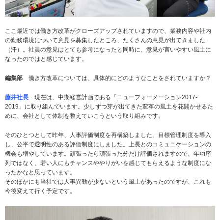
ここ最近では働き方改革がクローズアップされていますので、業務内容や社内
の勤務環境について意見を募集したところ、たくさんの意見が出てきました
（汗）。社員の意見はとても参考になったと同時に、意見が言いやすい風土に
なったのではと感じています。
編集部
働き方改革については、具体的にどのようなことをされていますか？
藤井社長
現在は、中期経営計画である「ニューフォーメーション2017-
2019」に取り組んでいます。少しずつ芽が出てきた変革の風土を花開かせるた
めに、会社として体制を整えていこうという取り組みです。
そのひとつとして昨年、人事評価制度を再構築しました。目標管理制度を導入
し、公平で透明性のある評価制度にしました。上長とのコミュニケーションの
機会も増やしています。頑張ったら頑張った分だけ評価されますので、年功序
列ではなく、若い人にもチャンスややりがいを感じてもらえるような制度にな
ったかなと思っています。
そのほかにも当社では人事異動が少ないという風土があったのですが、これも
今後変えて行く予定です。