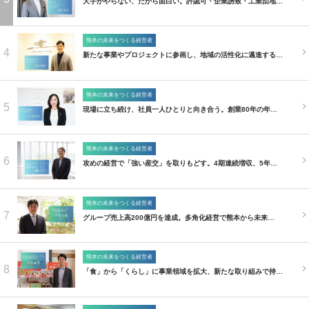
大手がやらない、だから面白い。許認可・企業誘致・工業団地…
熊本の未来をつくる経営者
4
新たな事業やプロジェクトに参画し、地域の活性化に邁進する…
熊本の未来をつくる経営者
5
現場に立ち続け、社員一人ひとりと向き合う。創業80年の年…
熊本の未来をつくる経営者
6
攻めの経営で「強い産交」を取りもどす。4期連続増収、5年…
熊本の未来をつくる経営者
7
グループ売上高200億円を達成。多角化経営で熊本から未来…
熊本の未来をつくる経営者
8
「食」から「くらし」に事業領域を拡大、新たな取り組みで持…