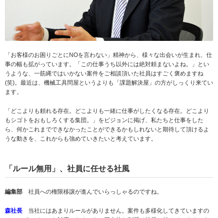
「お客様のお困りごとにNOを言わない」精神から、様々な出会いが生まれ、仕
事の幅も拡がっています。「この仕事うち以外には絶対頼まないよね。」とい
うような、一筋縄ではいかない案件をご相談頂いた社員はすごく褒めますね
(笑)。最近は、機械工具問屋というよりも「課題解決屋」の方がしっくり来てい
ます。
「どこよりも頼れる存在。どこよりも一緒に仕事がしたくなる存在。どこより
もシゴトをおもしろくする集団。」をビジョンに掲げ、私たちと仕事をした
ら、何かこれまでできなかったことができるかもしれないと期待して頂けるよ
うな動きを、これからも強めていきたいと考えています。
「ルール無用」、社員に任せる社風
編集部
社員への権限移譲が進んでいらっしゃるのですね。
森社長
当社にはあまりルールがありません。案件も多様化してきていますの