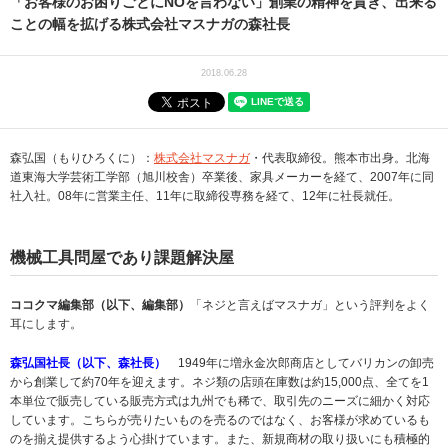
「お客様のお困りごとにNOを言わない」創業の精神を貫き、出来る
ことの幅を拡げる株式会社マスナガの森社長
2018.06.28
森弘国（もりひろくに）：
株式会社マスナガ
・代表取締役。熊本市出身。北海
道東海大学芸術工学部（旭川校舎）卒業後、家具メーカーを経て、2007年に同
社入社。08年に営業主任、11年に取締役専務を経て、12年に社長就任。
機械工具問屋であり課題解決屋
ココクマ編集部（以下、編集部）
「ネジと言えばマスナガ」という評判をよく
耳にします。
森弘国社長（以下、森社長）
1949年に増永金次郎商店としてバリカンの卸売
から創業して約70年を迎えます。ネジ類の店頭在庫数は約15,000点、全てを1
本単位で販売している販売方式は九州でも稀で、取引先のニーズに細かく対応
しています。こちらが売りたいものを売るのではなく、お客様が求めているも
のを揃え提供するよう心掛けています。また、新規商材の取り扱いにも積極的