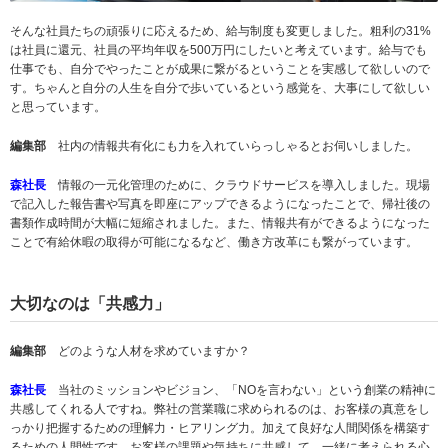
そんな社員たちの頑張りに応えるため、給与制度も変更しました。粗利の31%
は社員に還元、社員の平均年収を500万円にしたいと考えています。給与でも
仕事でも、自分でやったことが成果に繋がるということを実感して欲しいので
す。ちゃんと自分の人生を自分で歩いているという感覚を、大事にして欲しい
と思っています。
編集部
社内の情報共有化にも力を入れていらっしゃるとお伺いしました。
森社長
情報の一元化管理のために、クラウドサービスを導入しました。現場
で記入した報告書や写真を即座にアップできるようになったことで、帰社後の
書類作成時間が大幅に短縮されました。また、情報共有ができるようになった
ことで有給休暇の取得が可能になるなど、働き方改革にも繋がっています。
大切なのは「共感力」
編集部
どのような人材を求めていますか？
森社長
当社のミッションやビジョン、「NOを言わない」という創業の精神に
共感してくれる人ですね。弊社の営業職に求められるのは、お客様の真意をし
っかり把握するための理解力・ヒアリング力。加えて良好な人間関係を構築す
るための人間性です。お客様の課題や気持ちに共感して、一緒に考えられる心