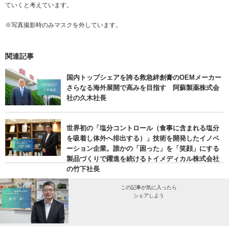
ていくと考えています。
※写真撮影時のみマスクを外しています。
関連記事
国内トップシェアを誇る救急絆創膏のOEMメーカー
さらなる海外展開で高みを目指す 阿蘇製薬株式会
社の久木社長
世界初の「塩分コントロール（食事に含まれる塩分
を吸着し体外へ排出する）」技術を開発したイノベ
ーション企業。誰かの「困った」を「笑顔」にする
製品づくりで躍進を続けるトイメディカル株式会社
の竹下社長
この記事が気に入ったら
シェアしよう