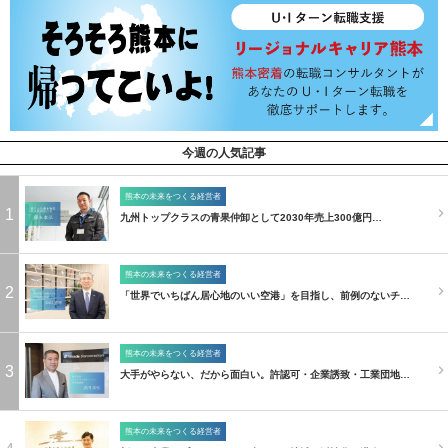
今週の人気記事
熊本の未来をつくる経営者
1
九州トップクラスの青果仲卸として2030年売上300億円…
熊本の未来をつくる経営者
2
「世界でいちばん居心地のいい空港」を目指し、前例のないチ…
熊本の未来をつくる経営者
3
大手がやらない、だから面白い。許認可・企業誘致・工業団地…
熊本の未来をつくる経営者