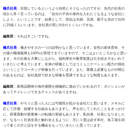
橋爪社長
：目指しているというより自然とそうなったのですが、先代の社長の
頃から常々言っているのは、「自分の子供や身内を入れたくなるような会社に
しよう」ということです。結果として、現在は夫婦、兄弟、親子も含めて社内
に25組くらいいます。全社員の実に6分の１くらいですね。
編集部
：それはすごいですね。
橋爪社長
：働きやすさの一つの証明かなと思っています。女性の産休育休、そ
の後の職場復帰も100%が実現できていますので、そこはよいところかなと思い
ます。今の社風を大事にしながら、福利厚生や教育制度は引き続き力をいれて
いきたいと考えています。全体の研修としてはコミュニケーション能力の強化
ということでコーチング研修を行っています。また、業務上必要なものや関心
のあるものは、会社負担で好きな研修を受講できるような制度もあります。
編集部
：新商品開発や海外展開を積極的に進めていかれるので、ポジションが
あってチャレンジできるチャンスがありますね。
橋爪社長
：やろうと思った人には可能性が拡がる会社だと思います。スキルに
応じて評価・抜擢する仕組みもありますし、声を出してくれたことをきっかけ
に、部署異動や新業務への転換の実績もあります。私自身、社長になりました
が、なるべく社員全員と触れ合えるように、月に１度は必ず本社、各工場を回
って多くの方と話をする機会をもっていきたいと思っています。