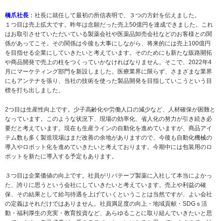
橋爪社長
：
社長に就任して最初の所信表明で、３つの方針を伝えました。
１つ目は売上拡大です。昨年は念願だった売上50億円を達成できました。これ
はお取引させていただいている製薬会社や医薬品卸売会社などのお客様との関
係があってこそ。その関係は今後も大事にしながら、将来的には売上100億円
を目指せる企業にしていきたいと考えています。そのためにも新たな販路開拓
や商品開発で売上の柱をつくっていかなければなりません。そこで、2022年4
月にマーケティング部門を新設しました。医療業界に限らず、さまざまな業界
にもアンテナを張り、当社の技術を使った製品開発を目指していこうという目
標を打ち出しました。
2つ目は生産性向上です。少子高齢化や労働人口の減少など、人材確保が困難と
なっています。このような状況下、現場の効率化、省人化の努力が引き続き必
要だと考えています。現在も生産ラインの自動化を進めていますが、商品アイ
テム数も多く製造現場はまだ改善の余地がありますので、今後も自動化機械の
導入やロボット化を進めていきたいと考えております。今期中には包装用のロ
ボットを新たに導入する予定もあります。
３つ目は企業価値の向上です。社員がリバテープ製薬に入社して本当によかっ
た、誇りに思うという会社にしていきたいと考えています。売上や利益の確
保、その結果として給与待遇を上げていくということは当然ですが、よい会社
の定義はそれだけではありません。社員満足度の向上・地域貢献・SDGｓ活
動・福利厚生の充実・教育投資など、あらゆることに取り組んでいきたいと思