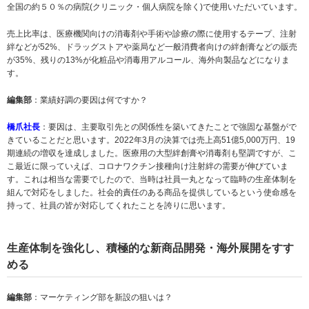
全国の約５０％の病院(クリニック・個人病院を除く)で使用いただいています。
売上比率は、医療機関向けの消毒剤や手術や診療の際に使用するテープ、注射
絆などが52%、ドラッグストアや薬局など一般消費者向けの絆創膏などの販売
が35%、残りの13%が化粧品や消毒用アルコール、海外向製品などになりま
す。
編集部
：業績好調の要因は何ですか？
橋爪社長
：要因は、主要取引先との関係性を築いてきたことで強固な基盤がで
きていることだと思います。2022年3月の決算では売上高51億5,000万円、19
期連続の増収を達成しました。医療用の大型絆創膏や消毒剤も堅調ですが、こ
こ最近に限っていえば、コロナワクチン接種向け注射絆の需要が伸びていま
す。これは相当な需要でしたので、当時は社員一丸となって臨時の生産体制を
組んで対応をしました。社会的責任のある商品を提供しているという使命感を
持って、社員の皆が対応してくれたことを誇りに思います。
生産体制を強化し、積極的な新商品開発・海外展開をすす
める
編集部
：マーケティング部を新設の狙いは？