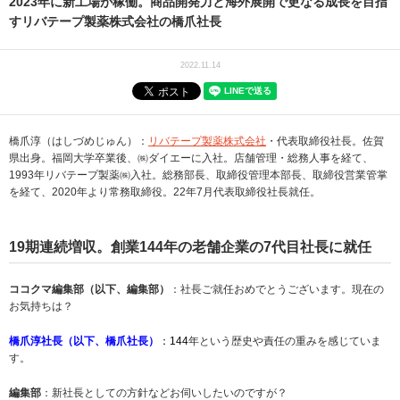
2023年に新工場が稼働。商品開発力と海外展開で更なる成長を目指
すリバテープ製薬株式会社の橋爪社長
2022.11.14
橋爪淳（はしづめじゅん）：
リバテープ製薬株式会社
・代表取締役社長。佐賀
県出身。福岡大学卒業後、㈱ダイエーに入社。店舗管理・総務人事を経て、
1993年リバテープ製薬㈱入社。総務部長、取締役管理本部長、取締役営業管掌
を経て、2020年より常務取締役。22年7月代表取締役社長就任。
19期連続増収。創業144年の老舗企業の7代目社長に就任
ココクマ編集部（以下、編集部）
：社長ご就任おめでとうございます。現在の
お気持ちは？
橋爪淳社長（以下、橋爪社長）
：144
年という歴史や責任の重みを感じていま
す。
編集部
：新社長としての方針などお伺いしたいのですが？