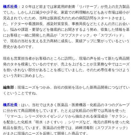
橋爪社長
：２０年ほど前までは家庭用絆創膏「リバテープ」が売上の主力製品
でした。しかし人口減少や少子化、家庭での料理離れなどもあり市場は縮小が
見込まれていたため、当時は販路拡大のための病院訪問をスタートさせまし
た。ドクターや看護師長、感染対策室長、事務局長などたくさんの方にお会い
し、悩みや課題・要望などを徹底的にお聞きするよう努め、収集した情報を基
にお客様と一緒に開発した商品が「スワブスティック」や「スワブパッド」
で、現在の当社を支える主力商材に成長し、業績アップに繋がっているという
歴史があるのです。
現在も営業担当者がお客様のところに訪問し、現場の声を拾って新たな商品開
発のタネを模索しているのですが、売上を上げることが主業務な中ではニーズ
を拾いきれない部分があることを感じていました。そのため専任者をつけよう
という方針に決めました。
編集部
：現場ニーズをつかみ、自社の技術を活かした新商品開発につなげてい
くということですね。
橋爪社長
：はい。当社では大きく医薬品・医療機器・化粧品の３つのグループ
に分かれて商品開発をしています。たとえば化粧品の分野では馬油を使った
「リマーユ」シリーズやスイゼンジノリから抽出される保湿成分「サクラン」
を配合した化粧水「咲水（さくすい）」シリーズなど、地元の原料を使った化
粧品を販売しています。医薬品の分野では、綿棒消毒剤（スワブスティック）
がまさに現場のニーズを反映して開発した商品です。