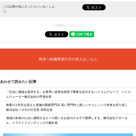
最新情報をお届けします。
この記事が気に入ったらいいね！しよ
う
この記事をシェアしよう！
熊本へ転職希望の方の求人はこちら
あわせて読みたい記事
「社会に価値を提供する」を基準に多角化経営で事業を拡大するハイコムグループ、ハイコ
ムウォーター株式会社の甲斐社長
創業111年目を迎えた老舗の眼鏡専門店 高い専門性と新しいチャレンジで未来を切り拓く
株式会社メガネの大宝堂 布田社長
地域の未来のために挑戦する人々の想いをお金のチカラで後押しする、株式会社グローカ
ル・クラウドファンディングの都社長