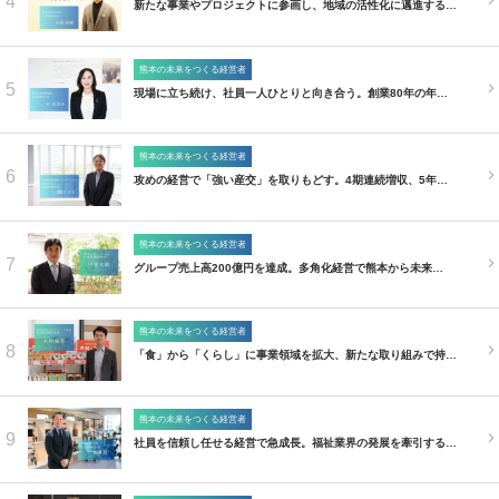
4
新たな事業やプロジェクトに参画し、地域の活性化に邁進する…
熊本の未来をつくる経営者
5
現場に立ち続け、社員一人ひとりと向き合う。創業80年の年…
熊本の未来をつくる経営者
6
攻めの経営で「強い産交」を取りもどす。4期連続増収、5年…
熊本の未来をつくる経営者
7
グループ売上高200億円を達成。多角化経営で熊本から未来…
熊本の未来をつくる経営者
8
「食」から「くらし」に事業領域を拡大、新たな取り組みで持…
熊本の未来をつくる経営者
9
社員を信頼し任せる経営で急成長。福祉業界の発展を牽引する…