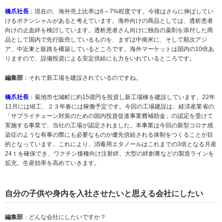
橋爪社長
：現在の、海外売上比率は6～7%程度です。今後はさらに伸ばしてい
けるポテンシャルがあると考えています。海外向けの商品としては、透析患者
向けの止血絆を検討しています。透析患者さん向けに独自の薬剤を添付した商
品として国内で先行販売しているものを、まずは中南米に、そして順次アジ
ア、中近東と販路を構築しているところです。海外マーケットは国内の10倍あ
りますので、設備投資による安定供給にも力をいれているところです。
編集部
：それで新工場を建設されているのですね。
橋爪社長
：菊池市七城町に約15億円を投資し新工場棟を建設しています。22年
11月には竣工、２３年春には稼働予定です。今回の工場建設は、経済産業省の
「サプライチェーン対策のための国内投資促進事業費補助金」の認定を受けて
実施する事業で、当社の工場が認定されました。本事業は今回の新型コロナ感
染症のような有事の際にも必要なものが優先供給される体制をつくることが目
的となっています。これにより、消毒用エタノールはこれまでの3倍となる月産
24ｔを確保でき、ワクチン接種向け注射絆、大型の絆創膏などの製造ラインを
拡充、生産効率を高めていきます。
自分の子供や身内を入社させたいと思える会社にしたい
編集部
：どんな会社にしたいですか？