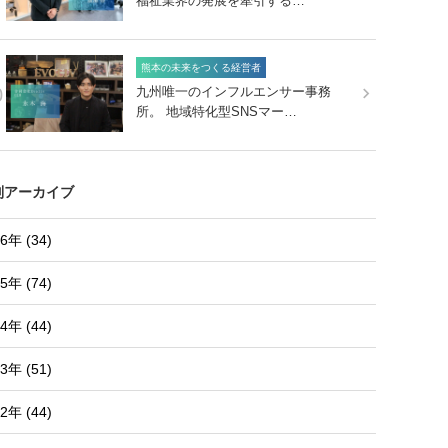
福祉業界の発展を牽引する…
熊本の未来をつくる経営者
0
九州唯一のインフルエンサー事務
所。 地域特化型SNSマー…
別アーカイブ
6年 (34)
5年 (74)
4年 (44)
3年 (51)
2年 (44)