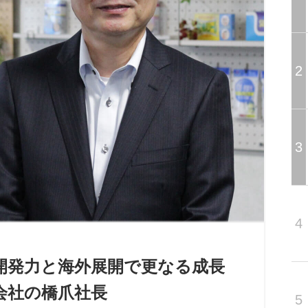
2
3
4
品開発力と海外展開で更なる成長
会社の橋爪社長
5