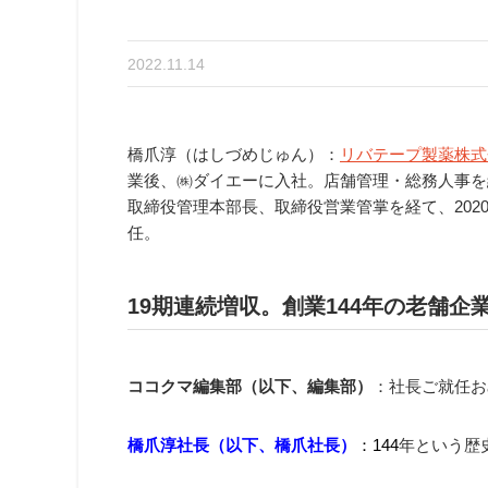
2022.11.14
橋爪淳（はしづめじゅん）：
リバテープ製薬株式
業後、㈱ダイエーに入社。店舗管理・総務人事を経
取締役管理本部長、取締役営業管掌を経て、202
任。
19期連続増収。創業144年の老舗企
ココクマ編集部（以下、編集部）
：社長ご就任お
橋爪淳社長（以下、橋爪社長）
：144
年という歴