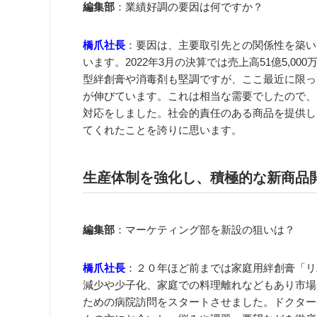
編集部
：業績好調の要因は何ですか？
橋爪社長
：要因は、主要取引先との関係性を築い
います。2022年3月の決算では売上高51億5,0
型絆創膏や消毒剤も堅調ですが、ここ最近に限っ
が伸びています。これは相当な需要でしたので、
対応をしました。社会的責任のある商品を提供し
てくれたことを誇りに思います。
生産体制を強化し、積極的な新商品
編集部
：マーケティング部を新設の狙いは？
橋爪社長
：２０年ほど前までは家庭用絆創膏「リ
減少や少子化、家庭での料理離れなどもあり市場
ための病院訪問をスタートさせました。ドクター