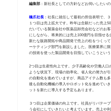
編集部
：新社長としての方針などお伺いしたいの
橋爪社長
：
社長に就任して最初の所信表明で、３
１つ目は売上拡大です。昨年は念願だった売上5
だいている製薬会社や医薬品卸売会社などのお客
にしながら、将来的には売上100億円を目指せ
新たな販路開拓や商品開発で売上の柱をつくってい
ーケティング部門を新設しました。医療業界に限
の技術を使った製品開発を目指していこうという
2つ目は生産性向上です。少子高齢化や労働人口
ような状況下、現場の効率化、省人化の努力が引
の自動化を進めていますが、商品アイテム数も多
後も自動化機械の導入やロボット化を進めていき
ットを新たに導入する予定もあります。
３つ目は企業価値の向上です。社員がリバテープ
う会社にしていきたいと考えています。売上や利