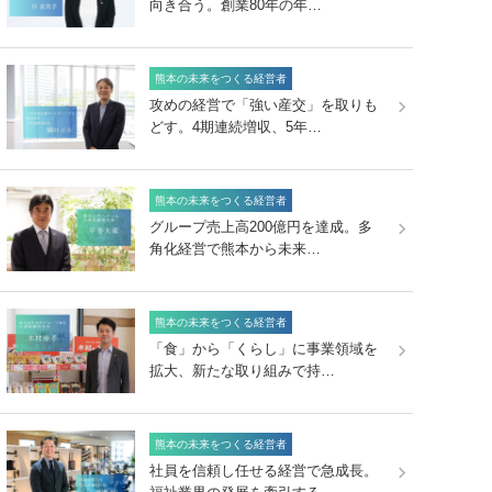
向き合う。創業80年の年…
熊本の未来をつくる経営者
攻めの経営で「強い産交」を取りも
どす。4期連続増収、5年…
熊本の未来をつくる経営者
グループ売上高200億円を達成。多
角化経営で熊本から未来…
熊本の未来をつくる経営者
「食」から「くらし」に事業領域を
拡大、新たな取り組みで持…
熊本の未来をつくる経営者
社員を信頼し任せる経営で急成長。