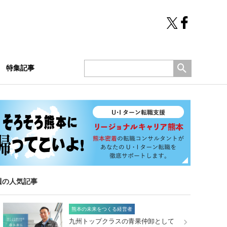
特集記事
週の人気記事
熊本の未来をつくる経営者
九州トップクラスの青果仲卸として