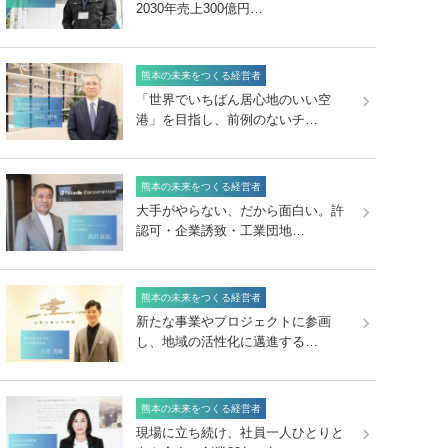
2030年売上300億円…
熊本の未来をつくる経営者
「世界でいちばん居心地のいい空
港」を目指し、前例のないチ…
熊本の未来をつくる経営者
大手がやらない、だから面白い。許
認可・企業誘致・工業団地…
熊本の未来をつくる経営者
新たな事業やプロジェクトに参画
し、地域の活性化に邁進する…
熊本の未来をつくる経営者
現場に立ち続け、社員一人ひとりと