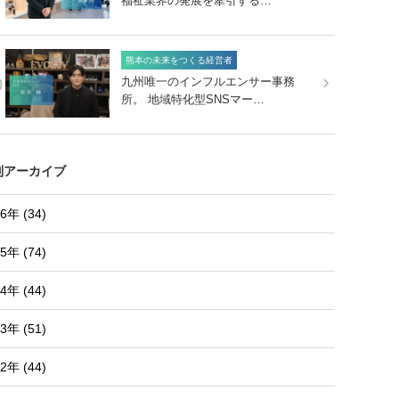
福祉業界の発展を牽引する…
熊本の未来をつくる経営者
0
九州唯一のインフルエンサー事務
所。 地域特化型SNSマー…
別アーカイブ
6年 (34)
5年 (74)
4年 (44)
3年 (51)
2年 (44)