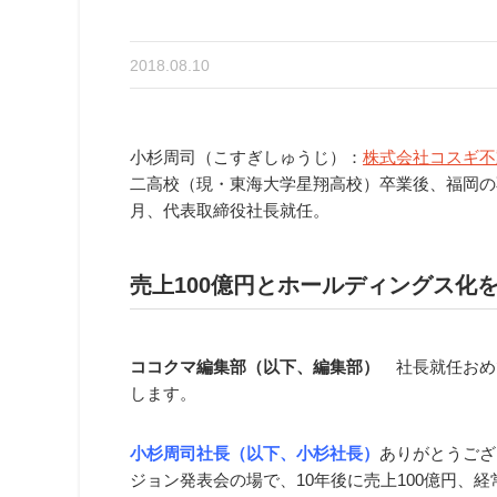
2018.08.10
小杉周司（こすぎしゅうじ）：
株式会社コスギ不
二高校（現・東海大学星翔高校）卒業後、福岡の不動
月、代表取締役社長就任。
売上100億円とホールディングス化
ココクマ編集部（以下、編集部）
社長就任おめ
します。
小杉周司社長（以下、小杉社長）
ありがとうござ
ジョン発表会の場で、10年後に売上100億円、経