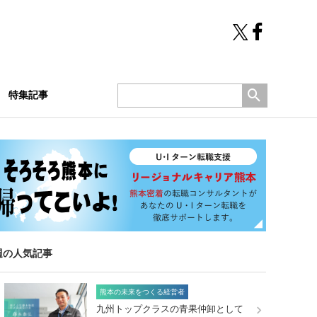
特集記事
週の人気記事
熊本の未来をつくる経営者
九州トップクラスの青果仲卸として