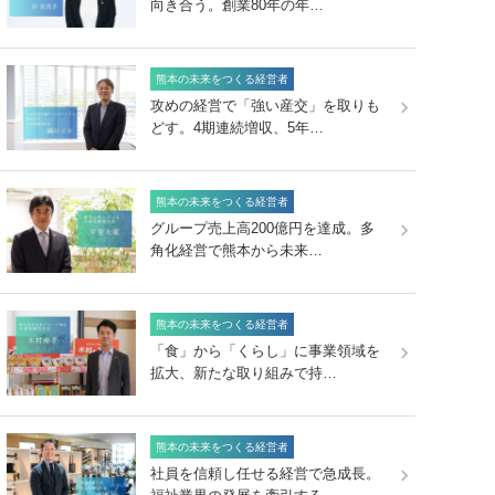
向き合う。創業80年の年…
熊本の未来をつくる経営者
攻めの経営で「強い産交」を取りも
どす。4期連続増収、5年…
熊本の未来をつくる経営者
グループ売上高200億円を達成。多
角化経営で熊本から未来…
熊本の未来をつくる経営者
「食」から「くらし」に事業領域を
拡大、新たな取り組みで持…
熊本の未来をつくる経営者
社員を信頼し任せる経営で急成長。