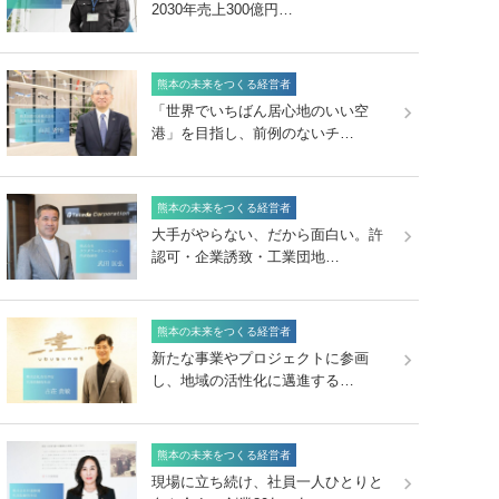
2030年売上300億円…
熊本の未来をつくる経営者
「世界でいちばん居心地のいい空
港」を目指し、前例のないチ…
熊本の未来をつくる経営者
大手がやらない、だから面白い。許
認可・企業誘致・工業団地…
熊本の未来をつくる経営者
新たな事業やプロジェクトに参画
し、地域の活性化に邁進する…
熊本の未来をつくる経営者
現場に立ち続け、社員一人ひとりと