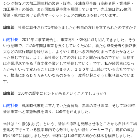
シング類などの加工調味料の製造・販売、冷凍食品全般（高齢者用・業務用・
加工用他）の販売、また国際貿易事業も展開しています。売上額は約25億円、
醤油・味噌における県内マーケットシェアの約35％を頂いています。
編集部
社長に就任されて1年経ちましたが独自の方針を立てられたのですか？
山村社長
2014年に事業統合し、事業再生・強化に取り組んできました。そう
いう意味で、この5年間は事業を強くしていくために、新たな成長分野や販路拡
大などの試行錯誤を繰り返し、ようやく進むべき方向が定まってきたかなとい
った感じですね。よく、新社長としての方針は？と聞かれるのですが、目指す
は企業理念である「食文化企業として発信していく」です。私が経営者になっ
たからといって変わることはありません。１５０年以上続いている会社ですか
ら、根底にあるＤＮＡみたいなものをもう一度呼び起こそうと取り組んでいま
す。
編集部
150年の歴史にヒントがあるということでしょうか？
山村社長
戦国時代末期に営んでいた両替商、赤酒の造り酒屋、そして1869年
醤油事業へと業態転換を図り、150年を迎えました。
当社は「生揚(きあげ)」という、醤油の原料を発酵させるところから自社の工場
敷地内で行っている熊本県内でも数社しかない醤油メーカーです。現在の蔵は
昭和48年に新設しましたが、部材には150年前の蔵から材木を移設しました。