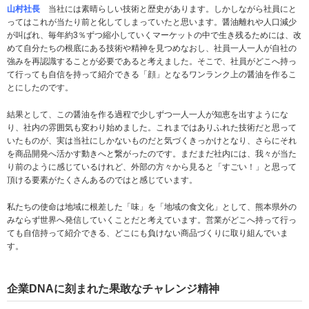
山村社長
当社には素晴らしい技術と歴史があります。しかしながら社員にと
ってはこれが当たり前と化してしまっていたと思います。醤油離れや人口減少
が叫ばれ、毎年約3％ずつ縮小していくマーケットの中で生き残るためには、改
めて自分たちの根底にある技術や精神を見つめなおし、社員一人一人が自社の
強みを再認識することが必要であると考えました。そこで、社員がどこへ持っ
て行っても自信を持って紹介できる「顔」となるワンランク上の醤油を作るこ
とにしたのです。
結果として、この醤油を作る過程で少しずつ一人一人が知恵を出すようにな
り、社内の雰囲気も変わり始めました。これまではありふれた技術だと思って
いたものが、実は当社にしかないものだと気づくきっかけとなり、さらにそれ
を商品開発へ活かす動きへと繋がったのです。まだまだ社内には、我々が当た
り前のように感じているけれど、外部の方々から見ると「すごい！」と思って
頂ける要素がたくさんあるのではと感じています。
私たちの使命は地域に根差した「味」を「地域の食文化」として、熊本県外の
みならず世界へ発信していくことだと考えています。営業がどこへ持って行っ
ても自信持って紹介できる、どこにも負けない商品づくりに取り組んでいま
す。
企業DNAに刻まれた果敢なチャレンジ精神