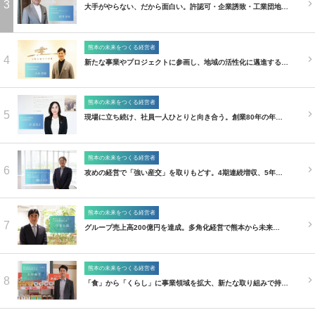
3
大手がやらない、だから面白い。許認可・企業誘致・工業団地…
熊本の未来をつくる経営者
4
新たな事業やプロジェクトに参画し、地域の活性化に邁進する…
熊本の未来をつくる経営者
5
現場に立ち続け、社員一人ひとりと向き合う。創業80年の年…
熊本の未来をつくる経営者
6
攻めの経営で「強い産交」を取りもどす。4期連続増収、5年…
熊本の未来をつくる経営者
7
グループ売上高200億円を達成。多角化経営で熊本から未来…
熊本の未来をつくる経営者
8
「食」から「くらし」に事業領域を拡大、新たな取り組みで持…