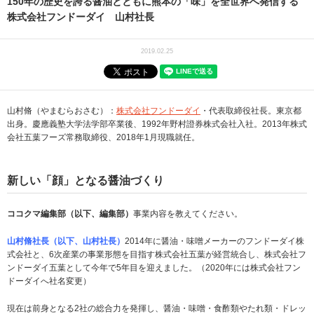
150年の歴史を誇る醤油とともに熊本の「味」を全世界へ発信する
株式会社フンドーダイ 山村社長
2019.02.25
山村脩（やまむらおさむ）：
株式会社フンドーダイ
・代表取締役社長。東京都
出身。慶應義塾大学法学部卒業後、1992年野村證券株式会社入社。2013年株式
会社五葉フーズ常務取締役、2018年1月現職就任。
新しい「顔」となる醤油づくり
ココクマ編集部（以下、編集部）
事業内容を教えてください。
山村脩社長（以下、山村社長）
2014年に醤油・味噌メーカーのフンドーダイ株
式会社と、6次産業の事業形態を目指す株式会社五葉が経営統合し、株式会社フ
ンドーダイ五葉として今年で5年目を迎えました。（2020年には株式会社フン
ドーダイへ社名変更）
現在は前身となる2社の総合力を発揮し、醤油・味噌・食酢類やたれ類・ドレッ