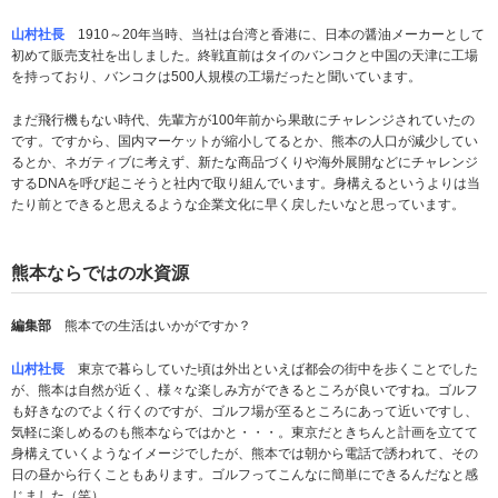
山村社長
1910～20年当時、当社は台湾と香港に、日本の醤油メーカーとして
初めて販売支社を出しました。終戦直前はタイのバンコクと中国の天津に工場
を持っており、バンコクは500人規模の工場だったと聞いています。
まだ飛行機もない時代、先輩方が100年前から果敢にチャレンジされていたの
です。ですから、国内マーケットが縮小してるとか、熊本の人口が減少してい
るとか、ネガティブに考えず、新たな商品づくりや海外展開などにチャレンジ
するDNAを呼び起こそうと社内で取り組んでいます。身構えるというよりは当
たり前とできると思えるような企業文化に早く戻したいなと思っています。
熊本ならではの水資源
編集部
熊本での生活はいかがですか？
山村社長
東京で暮らしていた頃は外出といえば都会の街中を歩くことでした
が、熊本は自然が近く、様々な楽しみ方ができるところが良いですね。ゴルフ
も好きなのでよく行くのですが、ゴルフ場が至るところにあって近いですし、
気軽に楽しめるのも熊本ならではかと・・・。東京だときちんと計画を立てて
身構えていくようなイメージでしたが、熊本では朝から電話で誘われて、その
日の昼から行くこともあります。ゴルフってこんなに簡単にできるんだなと感
じました（笑）。