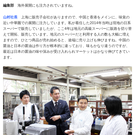
編集部
海外展開にも注力されていますね。
山村社長
上海に販売子会社がありますので、中国と香港をメインに、味覚の
近い中華圏での展開に注力しています。私が着任した2014年当時は現地の日系
スーパーで販売していましたが、ここ4年は地元の高級スーパーに販路を切り替
えて開拓、販売しています。地元のスーパーだと利用する人の数も大幅に増え
ますので、ひとつ商品が売れ始めると、途端に売り上げも伸びますね。中国の
醤油と日本の醤油は作り方が根本的に違っており、味もかなり違うのですが、
最近は日本の醤油の味や深みが受け入れられマーケットはかなり伸びてきてい
ます。