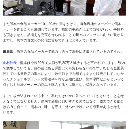
また熊本の食品メーカー10～20社に声をかけて、毎年現地のスーパーで熊本コ
ーナーを作ることも展開しています。輸出の手続きは全て当社が行い、手数料
も頂きません。品揃えを充実させられることで我々のプレゼンス向上に繋がり
ますし、熊本の食文化の発信に貢献できればと考えています。
編集部
熊本の食品メーカーで協力し合って海外に進出されているのですね。
山村社長
熊本は今後20年で人口が約20万人減少すると言われています。県内
で競争していても、目の前にある課題は何も変わらないのです。むしろ全国展
開している量販店の進出により、数年前まで九州ではあまり販売されていなか
ったナショナルブランドの醤油や味噌が店頭に並び、熊本県民だからといって
必ずしも地場メーカーの商品を購入するとは限らない状況となっています。
すでに攻め込まれている中で、私たちはいかに外へ出ていくかということを考
えなくてはなりません。県内で過度に戦いすぎるのではなく、協力できる部分
は協力し合って、熊本の「味」を守り、外へ仕掛けていく必要があると考えて
います。