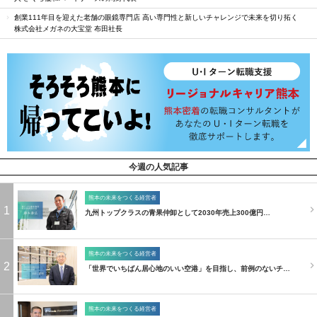
創業111年目を迎えた老舗の眼鏡専門店 高い専門性と新しいチャレンジで未来を切り拓く
株式会社メガネの大宝堂 布田社長
今週の人気記事
熊本の未来をつくる経営者
1
九州トップクラスの青果仲卸として2030年売上300億円…
熊本の未来をつくる経営者
2
「世界でいちばん居心地のいい空港」を目指し、前例のないチ…
熊本の未来をつくる経営者