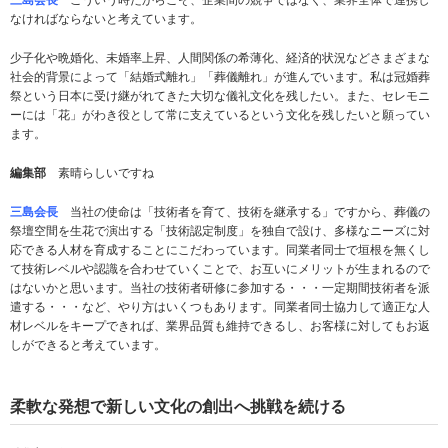
なければならないと考えています。
少子化や晩婚化、未婚率上昇、人間関係の希薄化、経済的状況などさまざまな
社会的背景によって「結婚式離れ」「葬儀離れ」が進んでいます。私は冠婚葬
祭という日本に受け継がれてきた大切な儀礼文化を残したい。また、セレモニ
ーには「花」がわき役として常に支えているという文化を残したいと願ってい
ます。
編集部
素晴らしいですね
三島会長
当社の使命は「技術者を育て、技術を継承する」ですから、葬儀の
祭壇空間を生花で演出する「技術認定制度」を独自で設け、多様なニーズに対
応できる人材を育成することにこだわっています。同業者同士で垣根を無くし
て技術レベルや認識を合わせていくことで、お互いにメリットが生まれるので
はないかと思います。当社の技術者研修に参加する・・・一定期間技術者を派
遣する・・・など、やり方はいくつもあります。同業者同士協力して適正な人
材レベルをキープできれば、業界品質も維持できるし、お客様に対してもお返
しができると考えています。
柔軟な発想で新しい文化の創出へ挑戦を続ける