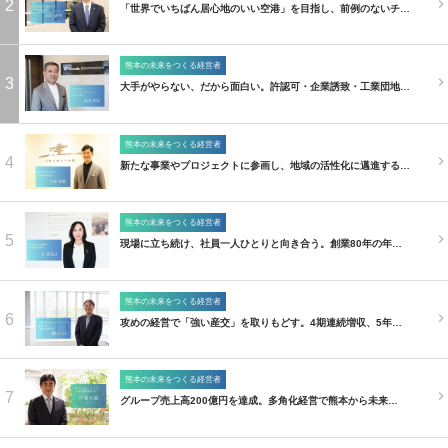
2
「世界でいちばん居心地のいい空港」を目指し、前例のないチ…
熊本の未来をつくる経営者
3
大手がやらない、だから面白い。許認可・企業誘致・工業団地…
熊本の未来をつくる経営者
4
新たな事業やプロジェクトに参画し、地域の活性化に邁進する…
熊本の未来をつくる経営者
5
現場に立ち続け、社員一人ひとりと向き合う。創業80年の年…
熊本の未来をつくる経営者
6
攻めの経営で「強い産交」を取りもどす。4期連続増収、5年…
熊本の未来をつくる経営者
7
グループ売上高200億円を達成。多角化経営で熊本から未来…