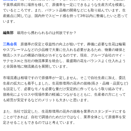
千葉県成田市に場所を移して、原価率を一定にできるような生産方式を模索し
ているところです。また、パテント品種の開発などにも取り組んでいます。生
産拠点に関しては、国内外でスピード感を持って3年以内に整備したいと思って
います。
編集部
栽培から携わられるのは何故ですか？
三島会長
原価率の安定と収益性の向上が狙いです。葬儀に必要な生花は輪菊
やスプレーマムなどの少品種で大量に仕入れる必要があるため、物量の確保と
物流システムの構築の強化がカギとなるのです。現在、グループ会社のマイ・
サクセス㈱と当社の物流事業を統合し、最盛期の花をバランスよく仕入れよう
と全国各地に物流拠点を展開しています。
市場流通は相場ですので原価率が一定しません。そこで自社生産に加え、委託
生産の拡大にも着手しました。生花祭壇用の花卉の規格(長さ・品種・品質など)
を設定して、必要なモノを必要な量だけ安定的に作ってもらう取り組みです。
規格化によりロスや現場作業の軽減につながるとともに、生産者の方にとって
も経営が安定するなどのメリットも大きいと思います。
また、当社で設定した、生花祭壇用の花卉の規格を業界のスタンダードにする
ことができれば、自社で調達のためだけではなく、業界全体として原価率を安
定させることもできるのではと考えています。