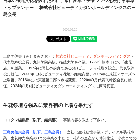
日本の儀礼文化を残すために、常に変革・チャレンジを続ける業界
トップランナー 株式会社ビューティカダンホールディングスの三
島会長
2020.06.26
三島美佐夫（みしまみさお）：
株式会社ビューティカダンホールディングス
・
代表取締役会長。九州学院高校、拓殖大学を卒業。1974年熊本市にて「生花
店」を創業、1997年に同社の前身である(有)ビューティ花壇を設立、代表取締
役に就任。2000年に(株)ビューティ花壇へ組織変更。2006年に東証マザーズへ
上場後、2016年には東証第二部へ市場変更。2020年9月代表取締役会長に就
任。2024年1月(株)ビューティカダンホールディングスに商号変更。
生花祭壇を強みに業界初の上場を果たす
ココクマ編集部（以下、編集部）
事業内容を教えて下さい。
三島美佐夫会長（以下、三島会長）
当社は生花祭壇事業・ブライダル装花事
業・生花卸売事業の3つの事業を中心に、花卉の生産から仲卸物流・小売までの