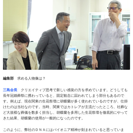
編集部
求める人物像は？
三島会長
クリエイティブ思考で新しい感覚の方を求めています。どうしても
長年冠婚葬祭に携わっていると、固定観念に囚われてしまう部分もあるので
す。例えば、現在関東の生花祭壇に胡蝶蘭が多く使われているのですが、仕掛
けたのは当社なのです。当時、関東ではカトレアが主流だったところ、社葬な
ど大規模な葬儀を数多く担当し、胡蝶蘭を多用した生花祭壇を徹底的にやって
きた結果、胡蝶蘭の使用が一般的になったのです。
このように、弊社のＤＮＡにはパイオニア精神が刻まれていると思っていま