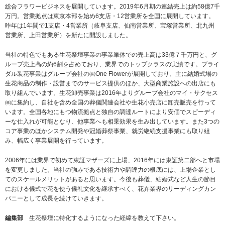
総合フラワービジネスを展開しています。2019年6月期の連結売上は約58億7千
万円。営業拠点は東京本部を始め6支店・12営業所を全国に展開しています。
昨年は1年間で1支店・4営業所（岐阜支店、仙南営業所、宝塚営業所、北九州
営業所、上田営業所）を新たに開設しました。
当社の特色でもある生花祭壇事業の事業単体での売上高は33億７千万円と、グ
ループ売上高の約6割を占めており、業界でのトップクラスの実績です。ブライ
ダル装花事業はグループ会社の㈱One Flowerが展開しており、主に結婚式場の
生花商品の制作・設営までのサービス提供のほか、大型商業施設への出店にも
取り組んでいます。生花卸売事業は2016年よりグループ会社のマイ・サクセス
㈱に集約し、自社を含め全国の葬儀関連会社や生花小売店に卸売販売を行って
います。全国各地にもつ物流拠点と独自の調達ルートにより安価でスピーディ
ーな仕入れが可能となり、他事業へも相乗効果を生み出しています。また3つの
コア事業のほかシステム開発や冠婚葬祭事業、就労継続支援事業にも取り組
み、幅広く事業展開を行っています。
2006年には業界で初めて東証マザーズに上場、2016年には東証第二部へと市場
を変更しました。当社の強みである技術力や調達力の根底には、上場企業とし
てのスケールメリットがあると思います。今後も葬儀、結婚式など人生の節目
における儀式で花を使う儀礼文化を継承すべく、花卉業界のリーディングカン
パニーとして成長を続けていきます。
編集部
生花祭壇に特化するようになった経緯を教えて下さい。