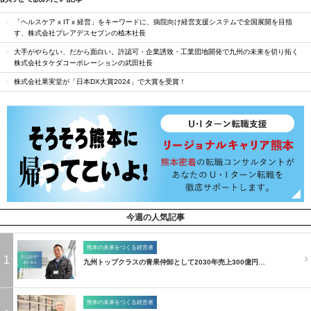
「ヘルスケア x IT x 経営」をキーワードに、病院向け経営支援システムで全国展開を目指
す、株式会社プレアデスセブンの植木社長
大手がやらない、だから面白い。許認可・企業誘致・工業団地開発で九州の未来を切り拓く
株式会社タケダコーポレーションの武田社長
株式会社果実堂が「日本DX大賞2024」で大賞を受賞！
今週の人気記事
熊本の未来をつくる経営者
1
九州トップクラスの青果仲卸として2030年売上300億円…
熊本の未来をつくる経営者