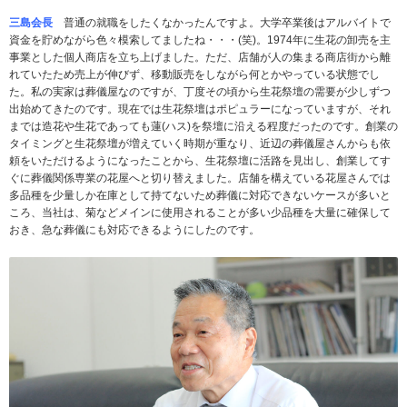
三島会長
普通の就職をしたくなかったんですよ。大学卒業後はアルバイトで
資金を貯めながら色々模索してましたね・・・(笑)。1974年に生花の卸売を主
事業とした個人商店を立ち上げました。ただ、店舗が人の集まる商店街から離
れていたため売上が伸びず、移動販売をしながら何とかやっている状態でし
た。私の実家は葬儀屋なのですが、丁度その頃から生花祭壇の需要が少しずつ
出始めてきたのです。現在では生花祭壇はポピュラーになっていますが、それ
までは造花や生花であっても蓮(ハス)を祭壇に沿える程度だったのです。創業の
タイミングと生花祭壇が増えていく時期が重なり、近辺の葬儀屋さんからも依
頼をいただけるようになったことから、生花祭壇に活路を見出し、創業してす
ぐに葬儀関係専業の花屋へと切り替えました。店舗を構えている花屋さんでは
多品種を少量しか在庫として持てないため葬儀に対応できないケースが多いと
ころ、当社は、菊などメインに使用されることが多い少品種を大量に確保して
おき、急な葬儀にも対応できるようにしたのです。