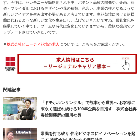
す。今後は、セレモニーが簡略化される中、パテント品種の開発や、企画、葬
儀・ブライダルにおけるデザインや花の種類、色合い…事業の柱となるような
新しいアイデアを生み出す必要があると考えています。生花祭壇における胡蝶
蘭に代わるような新しい文化を生み出し、広げていきたいですね。儀礼文化を
継承していく中でも、ブームや時代は変化していきますから、柔軟な発想でア
ップデートさせていきたいです。
▼
株式会社ビューティ花壇の求人
については、こちらをご確認ください。
関連記事
「ドモホルンリンクル」で熊本から世界へ お客様に
末永く選ばれ続ける100年企業を目指す 株式会社再
春館製薬所の西川社長
常識を打ち破り 住宅ビジネスにイノベーションを起
こす 株式会社LibWorkの瀬口社長