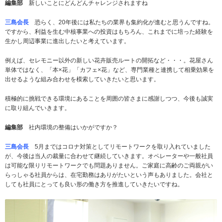
編集部
新しいことにどんどんチャレンジされますね
三島会長
恐らく、20年後には私たちの業界も集約化が進むと思うんですね。
ですから、利益を生む中核事業への投資はもちろん、これまでに培った経験を
生かし周辺事業に進出したいと考えています。
例えば、セレモニー以外の新しい花卉販売ルートの開拓など・・・。花屋さん
単体ではなく、「本×花」「カフェ×花」など、専門業種と連携して相乗効果を
出せるような組み合わせを模索していきたいと思います。
積極的に挑戦できる環境にあることを周囲の皆さまに感謝しつつ、今後も誠実
に取り組んでいきます。
編集部
社内環境の整備はいかがですか？
三島会長
5月まではコロナ対策としてリモートワークを取り入れていました
が、今後は当人の裁量に合わせて継続していきます。オペレーターや一般社員
は可能な限りリモートワークでも問題ありません。ご家庭に高齢のご両親がい
らっしゃる社員からは、在宅勤務はありがたいという声もありました。会社と
しても社員にとっても良い形の働き方を推進していきたいですね。