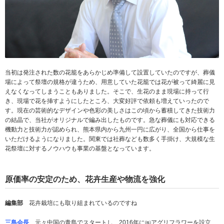
当初は発注された数の花籠をあらかじめ準備して設置していたのですが、葬儀
場によって祭壇の規格が違うため、用意していた花籠では花が被って綺麗に見
えなくなってしまうこともありました。そこで、生花のまま現場に持って行
き、現場で花を挿すようにしたところ、大変好評で依頼も増えていったので
す。現在の芸術的なデザインや色彩の美しさはこの頃から蓄積してきた技術力
の結晶で、当社がオリジナルで編み出したものです。急な葬儀にも対応できる
機動力と技術力が認められ、熊本県内から九州一円に広がり、全国から仕事を
いただけるようになりました。関東では社葬なども数多く手掛け、大規模な生
花祭壇に対するノウハウも事業の基盤となっています。
原価率の安定のため、花卉生産や物流を強化
編集部
花卉栽培にも取り組まれているのですね
三島会長
元々中国の青島でスタートし、2016年に㈱アグリフラワーを設立、