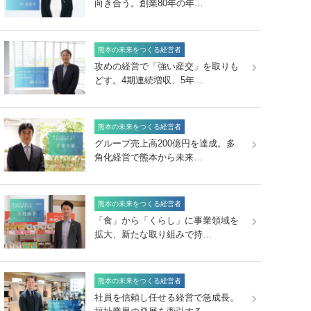
向き合う。創業80年の年…
熊本の未来をつくる経営者
攻めの経営で「強い産交」を取りも
どす。4期連続増収、5年…
熊本の未来をつくる経営者
グループ売上高200億円を達成。多
角化経営で熊本から未来…
熊本の未来をつくる経営者
「食」から「くらし」に事業領域を
拡大、新たな取り組みで持…
熊本の未来をつくる経営者
社員を信頼し任せる経営で急成長。