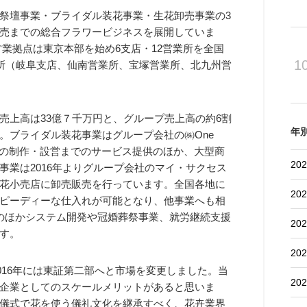
祭壇事業・ブライダル装花事業・生花卸売事業の3
売までの総合フラワービジネスを展開していま
。営業拠点は東京本部を始め6支店・12営業所を全国
1
業所（岐阜支店、仙南営業所、宝塚営業所、北九州営
売上高は33億７千万円と、グループ売上高の約6割
年
。ブライダル装花事業はグループ会社の㈱One
商品の制作・設営までのサービス提供のほか、大型商
202
業は2016年よりグループ会社のマイ・サクセス
花小売店に卸売販売を行っています。全国各地に
202
ピーディーな仕入れが可能となり、他事業へも相
のほかシステム開発や冠婚葬祭事業、就労継続支援
202
す。
202
2016年には東証第二部へと市場を変更しました。当
202
企業としてのスケールメリットがあると思いま
儀式で花を使う儀礼文化を継承すべく、花卉業界