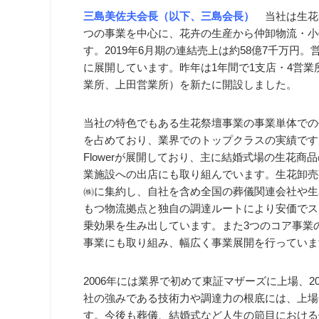
三島美佐夫会長（以下、三島会長）
当社は生花
つの事業を中心に、花卉の生産から仲卸物流・小
す。2019年6月期の連結売上は約58億7千万円
に展開しています。昨年は1年間で1支店・4営
業所、上田営業所）を新たに開設しました。
当社の特色でもある生花祭壇事業の事業単体での
を占めており、業界でのトップクラスの実績です
Flowerが展開しており、主に結婚式場の生花
業施設への出店にも取り組んでいます。生花卸売事
㈱に集約し、自社を含め全国の葬儀関連会社や生
もつ物流拠点と独自の調達ルートにより安価でス
乗効果を生み出しています。また3つのコア事業
事業にも取り組み、幅広く事業展開を行っていま
2006年には業界で初めて東証マザーズに上場、
社の強みである技術力や調達力の根底には、上場
す。今後も葬儀、結婚式など人生の節目における