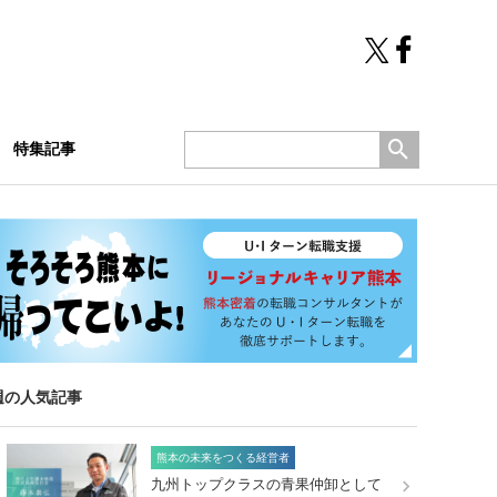
特集記事
週の人気記事
熊本の未来をつくる経営者
九州トップクラスの青果仲卸として