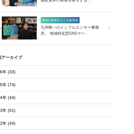
福祉業界の発展を牽引する…
熊本の未来をつくる経営者
0
九州唯一のインフルエンサー事務
所。 地域特化型SNSマー…
別アーカイブ
6年 (33)
5年 (74)
4年 (44)
3年 (51)
2年 (44)