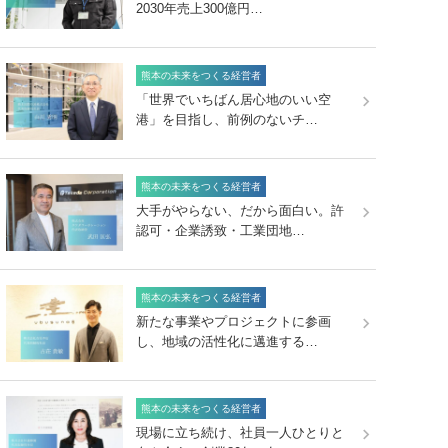
2030年売上300億円…
熊本の未来をつくる経営者
「世界でいちばん居心地のいい空
港」を目指し、前例のないチ…
熊本の未来をつくる経営者
大手がやらない、だから面白い。許
認可・企業誘致・工業団地…
熊本の未来をつくる経営者
新たな事業やプロジェクトに参画
し、地域の活性化に邁進する…
熊本の未来をつくる経営者
現場に立ち続け、社員一人ひとりと