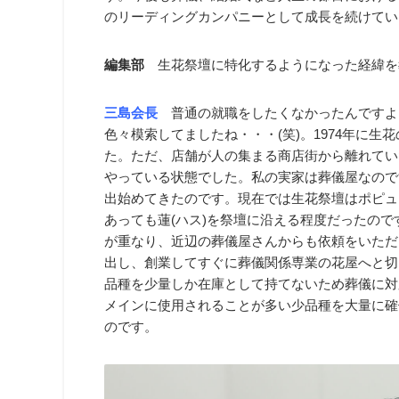
のリーディングカンパニーとして成長を続けてい
編集部
生花祭壇に特化するようになった経緯を
三島会長
普通の就職をしたくなかったんですよ
色々模索してましたね・・・(笑)。1974年に
た。ただ、店舗が人の集まる商店街から離れてい
やっている状態でした。私の実家は葬儀屋なので
出始めてきたのです。現在では生花祭壇はポピュ
あっても蓮(ハス)を祭壇に沿える程度だったの
が重なり、近辺の葬儀屋さんからも依頼をいただ
出し、創業してすぐに葬儀関係専業の花屋へと切
品種を少量しか在庫として持てないため葬儀に対
メインに使用されることが多い少品種を大量に確
のです。