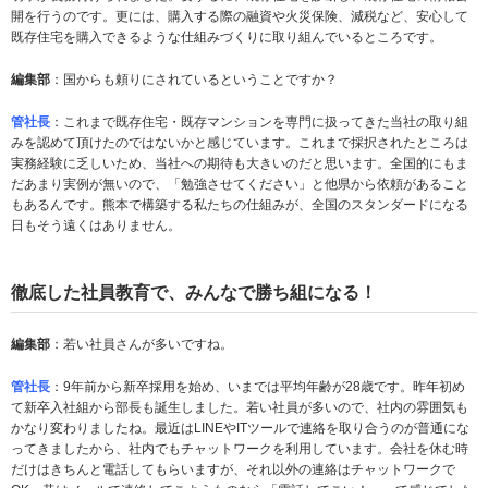
開を行うのです。更には、購入する際の融資や火災保険、減税など、安心して
既存住宅を購入できるような仕組みづくりに取り組んでいるところです。
編集部
：国からも頼りにされているということですか？
管社長
：これまで既存住宅・既存マンションを専門に扱ってきた当社の取り組
みを認めて頂けたのではないかと感じています。これまで採択されたところは
実務経験に乏しいため、当社への期待も大きいのだと思います。全国的にもま
だあまり実例が無いので、「勉強させてください」と他県から依頼があること
もあるんです。熊本で構築する私たちの仕組みが、全国のスタンダードになる
日もそう遠くはありません。
徹底した社員教育で、みんなで勝ち組になる！
編集部
：若い社員さんが多いですね。
管社長
：9年前から新卒採用を始め、いまでは平均年齢が28歳です。昨年初め
て新卒入社組から部長も誕生しました。若い社員が多いので、社内の雰囲気も
かなり変わりましたね。最近はLINEやITツールで連絡を取り合うのが普通にな
ってきましたから、社内でもチャットワークを利用しています。会社を休む時
だけはきちんと電話してもらいますが、それ以外の連絡はチャットワークで