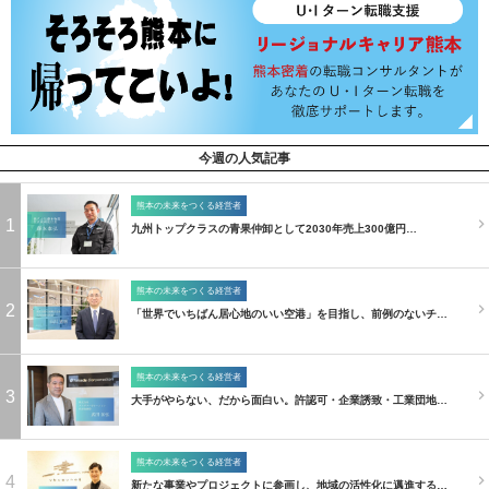
今週の人気記事
熊本の未来をつくる経営者
1
九州トップクラスの青果仲卸として2030年売上300億円…
熊本の未来をつくる経営者
2
「世界でいちばん居心地のいい空港」を目指し、前例のないチ…
熊本の未来をつくる経営者
3
大手がやらない、だから面白い。許認可・企業誘致・工業団地…
熊本の未来をつくる経営者
4
新たな事業やプロジェクトに参画し、地域の活性化に邁進する…