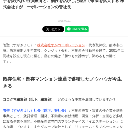
手を抜かない社員教育と、個性を活かした経営で事業を拡大する 株
式会社すがコーポレーションの管社長
2018.09.11
管聖（すがきよし）：
株式会社すがコーポレーション
・代表取締役。熊本市出
身。熊本短期大学卒業後、クレジット会社、不動産会社勤務を経て、2001年に
同社を設立し現在に至る。座右の銘は「勝つもの諦めず、諦めるもの勝て
ず」。
既存住宅・既存マンション流通で蓄積したノウハウが今生
きる
ココクマ編集部（以下、編集部）
：どのような事業を展開していますか？
管聖（すがきよし）社長（以下、管社長）
：不動産売買・賃貸の仲介業を基幹
事業として、賃貸管理、開発、不動産の有効活用・調査・分析・企画など多岐
に渡る事業を展開。不動産売買専門のフランチャイズ「イエステーション」に
も加盟しています。またグループ会社として、リフォーム・リノベーションを