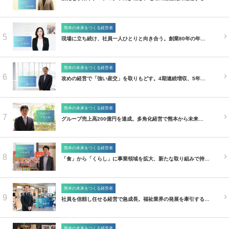
熊本の未来をつくる経営者
5
現場に立ち続け、社員一人ひとりと向き合う。創業80年の年…
熊本の未来をつくる経営者
6
攻めの経営で「強い産交」を取りもどす。4期連続増収、5年…
熊本の未来をつくる経営者
7
グループ売上高200億円を達成。多角化経営で熊本から未来…
熊本の未来をつくる経営者
8
「食」から「くらし」に事業領域を拡大、新たな取り組みで持…
熊本の未来をつくる経営者
9
社員を信頼し任せる経営で急成長。福祉業界の発展を牽引する…
熊本の未来をつくる経営者