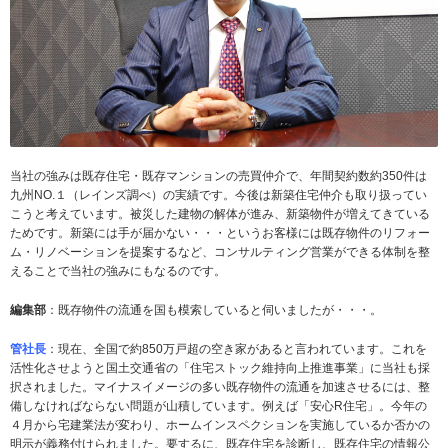
当社の強みは既存住宅・既存マンションの売買仲介で、年間契約数約350件は
九州NO.１（レインズ調べ）の実績です。今後は新築住宅仲介も取り扱ってい
こうと考えています。被災した建物の解体が進み、新築物件が増えてきている
ためです。新築には手が届かない・・・というお客様には既存物件のリフォー
ム・リノベーションを提案するなど、コンサルティング営業ができる体制を整
えることで当社の強みにもなるのです。
編集部
：既存物件の流通を国も模索していると伺いましたが・・・。
管社長
：現在、全国で約850万戸超の空き家があると言われています。これを
活性化させようと国土交通省の「住宅ストック維持向上推進事業」に当社も採
択されました。マイナスイメージの多い既存物件の流通を加速させるには、整
備しなければならない問題が山積しています。例えば「安心R住宅」。今年の
４月から宅建業法が変わり、ホームインスペクションを実施しているか否かの
明示が義務付けられました。要するに、既存住宅を診断し、既存住宅の情報公