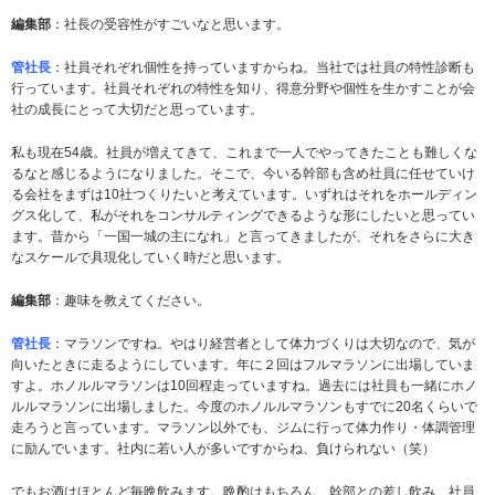
編集部
：社長の受容性がすごいなと思います。
管社長
：社員それぞれ個性を持っていますからね。当社では社員の特性診断も
行っています。社員それぞれの特性を知り、得意分野や個性を生かすことが会
社の成長にとって大切だと思っています。
私も現在54歳。社員が増えてきて、これまで一人でやってきたことも難しくな
るなと感じるようになりました。そこで、今いる幹部も含め社員に任せていけ
る会社をまずは10社つくりたいと考えています。いずれはそれをホールディン
グス化して、私がそれをコンサルティングできるような形にしたいと思ってい
ます。昔から「一国一城の主になれ」と言ってきましたが、それをさらに大き
なスケールで具現化していく時だと思います。
編集部
：趣味を教えてください。
管社長
：マラソンですね。やはり経営者として体力づくりは大切なので、気が
向いたときに走るようにしています。年に２回はフルマラソンに出場していま
すよ。ホノルルマラソンは10回程走っていますね。過去には社員も一緒にホノ
ルルマラソンに出場しました。今度のホノルルマラソンもすでに20名くらいで
走ろうと言っています。マラソン以外でも、ジムに行って体力作り・体調管理
に励んでいます。社内に若い人が多いですからね、負けられない（笑）
でもお酒はほとんど毎晩飲みます。晩酌はもちろん、幹部との差し飲み、社員