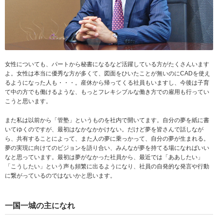
女性についても、パートから秘書になるなど活躍している方がたくさんいます
よ。女性は本当に優秀な方が多くて、図面をひいたことが無いのにCADを使え
るようになった人も・・・。産休から帰ってくる社員もいますし、今後は子育
て中の方でも働けるような、もっとフレキシブルな働き方での雇用も行ってい
こうと思います。
また私は以前から「管塾」というものを社内で開いてます。自分の夢を紙に書
いてゆくのですが、最初はなかなかかけない。だけど夢を皆さんで話しなが
ら、共有することによって、また人の夢に乗っかって、自分の夢が生まれる。
夢の実現に向けてのビジョンを語り合い、みんなが夢を持てる場になればいい
なと思っています。最初は夢がなかった社員から、最近では「ああしたい」
「こうしたい」という声も頻繁に出るようになり、社員の自発的な発言や行動
に繋がっているのではないかと思います。
一国一城の主になれ