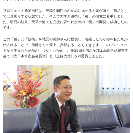
プロジェクト発足当時は、三陸や鳴門のわかめに比べると葉が薄く、商品とし
ては見劣りする状態でした。そこで大学と連携し「種」の研究に着手しまし
た。研究の結果、天草の海でも立派に育つわかめの「種」の開発に成功したの
です。
この「種」と「技術」を地元の漁師さんに提供し、養殖したわかめを私たちが
仕入れることで、漁師さんの売上に貢献することもできます。このプロジェク
トから生まれた商品が「つなぐわかめ」。第28回全国水産加工品総合品質審査
会で《大日本水産会会長賞》と《主婦大賞》をW受賞しました。