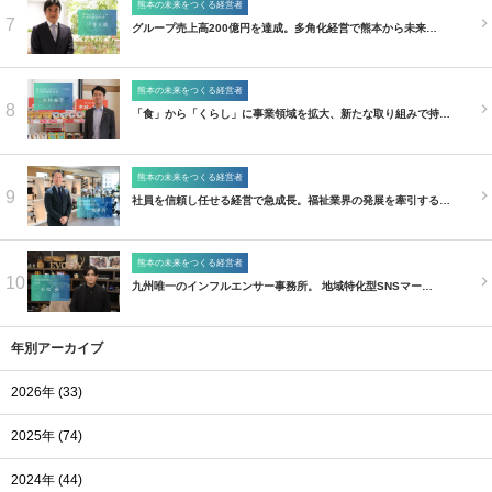
熊本の未来をつくる経営者
7
グループ売上高200億円を達成。多角化経営で熊本から未来…
熊本の未来をつくる経営者
8
「食」から「くらし」に事業領域を拡大、新たな取り組みで持…
熊本の未来をつくる経営者
9
社員を信頼し任せる経営で急成長。福祉業界の発展を牽引する…
熊本の未来をつくる経営者
10
九州唯一のインフルエンサー事務所。 地域特化型SNSマー…
年別アーカイブ
2026年 (33)
2025年 (74)
2024年 (44)