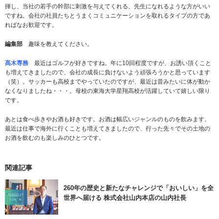
揮し、当社の若手の幹部に刺激を与えてくれる、先生になれるような方がいい
ですね。会社の社員たちとうまくコミュニケーションを取れるタイプの方であ
ればなお歓迎です。
編集部
趣味を教えてください。
髙木専務
最近はゴルフが好きですね。年に10回程度ですが、お誘い頂くこと
も増えてきましたので、会社の成長に負けないよう頑張ろうかと思っています
（笑）。サッカーも高校までやっていたのですが、最近は昔みたいに体が動か
なくなりましたね・・・。母校の東海大学星翔高校が活躍していて嬉しい限り
です。
あとは食べ歩きやお酒も好きです。お酒は幅広いジャンルのものを飲みます。
最近は仕事で海外に行くことも増えてきましたので、行った先々でその土地の
お酒を飲むのも楽しみのひとつです。
関連記事
260年の歴史と新たなチャレンジで「おいしい」を全
世界へ届ける 株式会社山内本店の山内社長