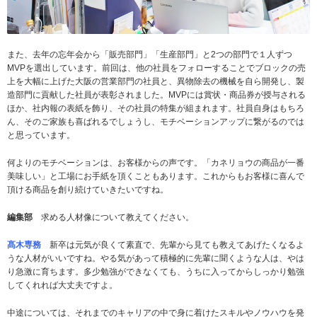
また、去年の忘年会から「販売部門」「生産部門」と2つの部門で１人ずつ
MVPを選出しています。前回は、他の社員をフォローすることでブロックの売
上を大幅に上げた大阪の営業部門の社員と、異物除去の機械を自ら開発し、製
造部門に貢献した社員が表彰されました。MVPには賞状・商品券が授与される
ほか、社内報の表紙を飾り、その社員の特集が組まれます。社員自身はもちろ
ん、そのご家族も喜ばれるでしょうし、モチベーションアップに繋がるのでは
と思っています。
何よりのモチベーションは、お客様からの声です。「カネリョウの商品が一番
美味しい」と工場にお手紙を頂くこともあります。これからもお客様に喜んで
頂ける商品を創り続けていきたいですね。
編集部
求める人材像について教えてください。
髙木専務
新卒は元気が良くて素直で、先輩から見ても教えてあげたくなるよ
うな人材がいいですね。やる気があって積極的に先輩に聞くような人は、やは
り急激に育ちます。多少勉強ができなくても、うちに入ってからしっかり勉強
してくれれば大丈夫ですよ。
中途については、それまでのキャリアの中で身に着けたスキルやノウハウを発