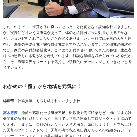
またこれまで、「海藻が体に良い」ということは何となく認知されてきました
が、実際にどういう栄養素があって、体のどの部分に良い効果があるのかな
ど、いまだ解明されていないことが多くありました。当社では全国の大学と連
携し、海藻の基礎研究・栄養価研究にも力を入れています。この研究結果次第
では、商品の高付加価値化や、これまでお付き合い頂いてきたお客様・生産者
様への恩返しにも繋がると考えています。好調な業績を収められている今だか
らこそ、海藻業界をリードする気持ちで積極的にチャレンジしていきたいと考
えています。
わかめの「種」から地域を元気に！
編集部
社会貢献にも取り組まれていますよね。
髙木専務
漁師の高齢化や後継者不足、温暖化や海洋汚染など、海に関する社
会問題の解決に取り組むべく、当社では「海の恩返しプロジェクト」を進めて
います。「まずは、会社の礎となった天草の海を元気にしよう！」と立ち上げ
た天草のプロジェクトでは、天草の海で私たち自身がわかめの養殖を行い、オ
リジナルブランドとして商品を開発し販売しています。