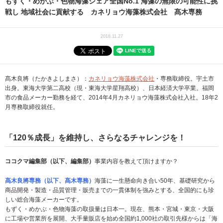
もずく・めかぶ・色物海藻シェア全国No.1 海藻の無限の可能性に挑
戦し 地域社会に貢献する カネリョウ海藻株式会社 髙木専務
2018.11.27
髙木良將（たかきよしまさ）：
カネリョウ海藻株式会社
・専務取締役。宇土市
出身。東海大学第二高校（現・東海大学星翔高校）、日本経済大学卒業。福岡
市の食品メーカー勤務を経て、2014年4月カネリョウ海藻株式会社入社。18年2
月専務取締役就任。
「120％成長」を維持し、さらなるチャレンジを！
ココクマ編集部（以下、編集部）
事業内容を教えて頂けますか？
髙木良將専務（以下、髙木専務）
海藻に一生懸命向き合い50年、基礎研究から
商品開発・製造・品質管理・販売までの一貫体制を強みとする、全国的にも珍
しい総合海藻メーカーです。
もずく・めかぶ・色物海藻の取扱量は日本一。現在、熊本・宮城・東京・大阪
に工場や営業所を展開、大手量販店を始め全国約1,000社の取引先様からは「海