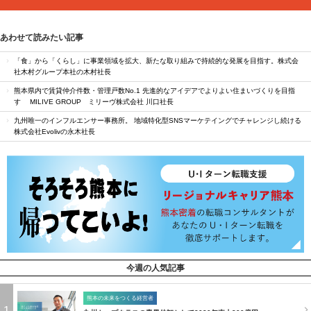
あわせて読みたい記事
「食」から「くらし」に事業領域を拡大、新たな取り組みで持続的な発展を目指す。株式会
社木村グループ本社の木村社長
熊本県内で賃貸仲介件数・管理戸数No.1 先進的なアイデアでよりよい住まいづくりを目指
す MILIVE GROUP ミリーヴ株式会社 川口社長
九州唯一のインフルエンサー事務所。 地域特化型SNSマーケテイングでチャレンジし続ける
株式会社Evolivの永木社長
今週の人気記事
熊本の未来をつくる経営者
1