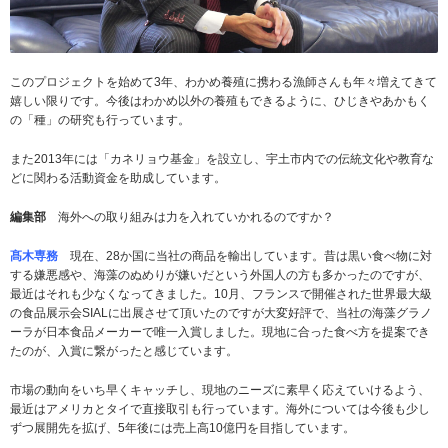
このプロジェクトを始めて3年、わかめ養殖に携わる漁師さんも年々増えてきて
嬉しい限りです。今後はわかめ以外の養殖もできるように、ひじきやあかもく
の「種」の研究も行っています。
また2013年には「カネリョウ基金」を設立し、宇土市内での伝統文化や教育な
どに関わる活動資金を助成しています。
編集部
海外への取り組みは力を入れていかれるのですか？
髙木専務
現在、28か国に当社の商品を輸出しています。昔は黒い食べ物に対
する嫌悪感や、海藻のぬめりが嫌いだという外国人の方も多かったのですが、
最近はそれも少なくなってきました。10月、フランスで開催された世界最大級
の食品展示会SIALに出展させて頂いたのですが大変好評で、当社の海藻グラノ
ーラが日本食品メーカーで唯一入賞しました。現地に合った食べ方を提案でき
たのが、入賞に繋がったと感じています。
市場の動向をいち早くキャッチし、現地のニーズに素早く応えていけるよう、
最近はアメリカとタイで直接取引も行っています。海外については今後も少し
ずつ展開先を拡げ、5年後には売上高10億円を目指しています。