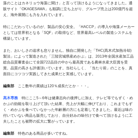
藻のことはカネリョウ海藻に聞け」と言って頂けるようになってきました。通
販サイト「OKAGESAMA」も順調に立ち上がり、グループ売上は200億円を超
え、海外展開にも力を入れています。
特にこだわっているのが、製品の安心安全。「HACCP」の導入や海藻メーカー
としては世界初となる「SQF」の取得など、世界最高レベルの製造システムを
構築しています。
また、おいしさの追求も怠りません。独自に開発した「THC(髙木式加熱冷却)
製法」によって製造された「三陸宮城県産めかぶ」は、2013年全国水産加工品
総合品質審査会にて全国722品目の中から最高賞である農林水産大臣賞を受
賞。品質の高さも評価頂いています。当社らしく、「当たり前」のことを、真
面目にコツコツ実践してきた成果だと実感しています。
編集部
ここ数年の業績は120％成長だとか・・・。
髙木専務
特にここ5～6年は健康志向の後押しに加え、テレビ等でもずく・め
かぶの効能を取り上げて頂いた結果、売上が大幅に伸びており、これまでもず
く・めかぶを食べていなかった年齢層の方にも定着してきました。最近は味の
付いていない商品も販売しており、自分好みの味付けで食べて頂けるように工
夫したことも裾野の拡大に繋がっています。
編集部
特色のある商品が多いですね。