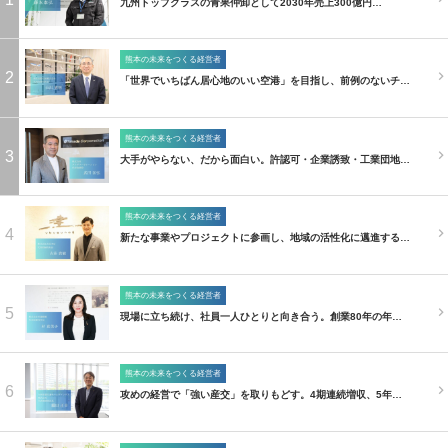
九州トップクラスの青果仲卸として2030年売上300億円…
熊本の未来をつくる経営者
2
「世界でいちばん居心地のいい空港」を目指し、前例のないチ…
熊本の未来をつくる経営者
3
大手がやらない、だから面白い。許認可・企業誘致・工業団地…
熊本の未来をつくる経営者
4
新たな事業やプロジェクトに参画し、地域の活性化に邁進する…
熊本の未来をつくる経営者
5
現場に立ち続け、社員一人ひとりと向き合う。創業80年の年…
熊本の未来をつくる経営者
6
攻めの経営で「強い産交」を取りもどす。4期連続増収、5年…