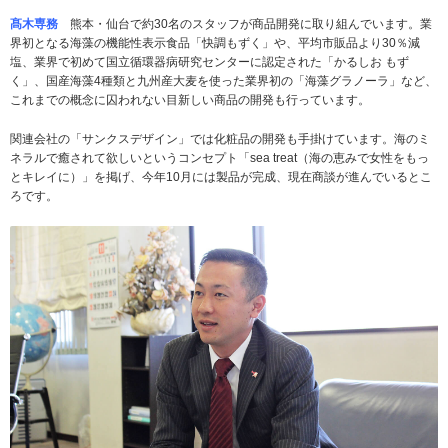
髙木専務
熊本・仙台で約30名のスタッフが商品開発に取り組んでいます。業
界初となる海藻の機能性表示食品「快調もずく」や、平均市販品より30％減
塩、業界で初めて国立循環器病研究センターに認定された「かるしお もず
く」、国産海藻4種類と九州産大麦を使った業界初の「海藻グラノーラ」など、
これまでの概念に囚われない目新しい商品の開発も行っています。
関連会社の「サンクスデザイン」では化粧品の開発も手掛けています。海のミ
ネラルで癒されて欲しいというコンセプト「sea treat（海の恵みで女性をもっ
とキレイに）」を掲げ、今年10月には製品が完成、現在商談が進んでいるとこ
ろです。