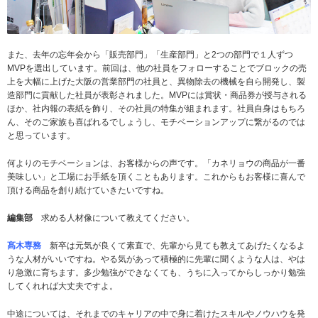
また、去年の忘年会から「販売部門」「生産部門」と2つの部門で１人ずつ
MVPを選出しています。前回は、他の社員をフォローすることでブロックの売
上を大幅に上げた大阪の営業部門の社員と、異物除去の機械を自ら開発し、製
造部門に貢献した社員が表彰されました。MVPには賞状・商品券が授与される
ほか、社内報の表紙を飾り、その社員の特集が組まれます。社員自身はもちろ
ん、そのご家族も喜ばれるでしょうし、モチベーションアップに繋がるのでは
と思っています。
何よりのモチベーションは、お客様からの声です。「カネリョウの商品が一番
美味しい」と工場にお手紙を頂くこともあります。これからもお客様に喜んで
頂ける商品を創り続けていきたいですね。
編集部
求める人材像について教えてください。
髙木専務
新卒は元気が良くて素直で、先輩から見ても教えてあげたくなるよ
うな人材がいいですね。やる気があって積極的に先輩に聞くような人は、やは
り急激に育ちます。多少勉強ができなくても、うちに入ってからしっかり勉強
してくれれば大丈夫ですよ。
中途については、それまでのキャリアの中で身に着けたスキルやノウハウを発