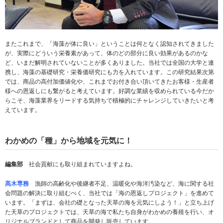
またこれまで、「海藻が体に良い」ということは何となく認知されてきました
が、実際にどういう栄養素があって、体のどの部分に良い効果があるのかな
ど、いまだ解明されていないことが多くありました。当社では全国の大学と連
携し、海藻の基礎研究・栄養価研究にも力を入れています。この研究結果次第
では、商品の高付加価値化や、これまでお付き合い頂いてきたお客様・生産者
様への恩返しにも繋がると考えています。好調な業績を収められている今だか
らこそ、海藻業界をリードする気持ちで積極的にチャレンジしていきたいと考
えています。
わかめの「種」から地域を元気に！
編集部
社会貢献にも取り組まれていますよね。
髙木専務
漁師の高齢化や後継者不足、温暖化や海洋汚染など、海に関する社
会問題の解決に取り組むべく、当社では「海の恩返しプロジェクト」を進めて
います。「まずは、会社の礎となった天草の海を元気にしよう！」と立ち上げ
た天草のプロジェクトでは、天草の海で私たち自身がわかめの養殖を行い、オ
リジナルブランドとして商品を開発し販売しています。