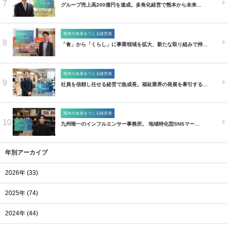
7
グループ売上高200億円を達成。多角化経営で熊本から未来…
熊本の未来をつくる経営者
8
「食」から「くらし」に事業領域を拡大、新たな取り組みで持…
熊本の未来をつくる経営者
9
社員を信頼し任せる経営で急成長。福祉業界の発展を牽引する…
熊本の未来をつくる経営者
10
九州唯一のインフルエンサー事務所。 地域特化型SNSマー…
年別アーカイブ
2026年 (33)
2025年 (74)
2024年 (44)