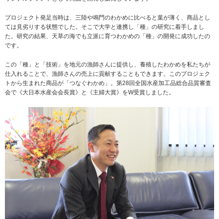
プロジェクト発足当時は、三陸や鳴門のわかめに比べると葉が薄く、商品とし
ては見劣りする状態でした。そこで大学と連携し「種」の研究に着手しまし
た。研究の結果、天草の海でも立派に育つわかめの「種」の開発に成功したの
です。
この「種」と「技術」を地元の漁師さんに提供し、養殖したわかめを私たちが
仕入れることで、漁師さんの売上に貢献することもできます。このプロジェク
トから生まれた商品が「つなぐわかめ」。第28回全国水産加工品総合品質審査
会で《大日本水産会会長賞》と《主婦大賞》をW受賞しました。