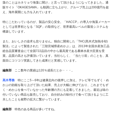
藻のことはカネリョウ海藻に聞け」と言って頂けるようになってきました。通
販サイト「OKAGESAMA」も順調に立ち上がり、グループ売上は200億円を超
え、海外展開にも力を入れています。
特にこだわっているのが、製品の安心安全。「HACCP」の導入や海藻メーカー
としては世界初となる「SQF」の取得など、世界最高レベルの製造システムを
構築しています。
また、おいしさの追求も怠りません。独自に開発した「THC(髙木式加熱冷却)
製法」によって製造された「三陸宮城県産めかぶ」は、2013年全国水産加工品
総合品質審査会にて全国722品目の中から最高賞である農林水産大臣賞を受
賞。品質の高さも評価頂いています。当社らしく、「当たり前」のことを、真
面目にコツコツ実践してきた成果だと実感しています。
編集部
ここ数年の業績は120％成長だとか・・・。
髙木専務
特にここ5～6年は健康志向の後押しに加え、テレビ等でもずく・め
かぶの効能を取り上げて頂いた結果、売上が大幅に伸びており、これまでもず
く・めかぶを食べていなかった年齢層の方にも定着してきました。最近は味の
付いていない商品も販売しており、自分好みの味付けで食べて頂けるように工
夫したことも裾野の拡大に繋がっています。
編集部
特色のある商品が多いですね。