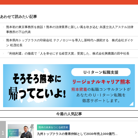
あわせて読みたい記事
熊本初の東京事務所を創設！熊本の法律業界に新しい風を吹き込む 弁護士法人アステル法律
事務所の下山代表
熊本県内トップクラスの印刷会社 テクノロジーを導入し新時代へ挑戦する 株式会社ダイケ
ン 松茂社長
「利他利還」の徹底で「人を幸せにする経営大賞」受賞した、株式会社興農園の田中社長
今週の人気記事
熊本の未来をつくる経営者
1
九州トップクラスの青果仲卸として2030年売上300億円…