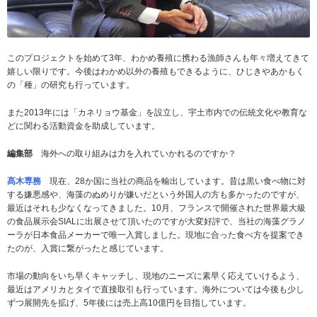
このプロジェクトを始めて3年、わかめ養殖に携わる漁師さんも年々増えてきて
嬉しい限りです。今後はわかめ以外の養殖もできるように、ひじきやあかもく
の「種」の研究も行っています。
また2013年には「カネリョウ基金」を設立し、宇土市内での伝統文化や教育な
どに関わる活動資金を助成しています。
編集部
海外への取り組みは力を入れていかれるのですか？
髙木専務
現在、28か国に当社の商品を輸出しています。昔は黒い食べ物に対
する嫌悪感や、海藻のぬめりが嫌いだという外国人の方も多かったのですが、
最近はそれも少なくなってきました。10月、フランスで開催された世界最大級
の食品展示会SIALに出展させて頂いたのですが大変好評で、当社の海藻グラノ
ーラが日本食品メーカーで唯一入賞しました。現地に合った食べ方を提案でき
たのが、入賞に繋がったと感じています。
市場の動向をいち早くキャッチし、現地のニーズに素早く応えていけるよう、
最近はアメリカとタイで直接取引も行っています。海外については今後も少し
ずつ展開先を拡げ、5年後には売上高10億円を目指しています。