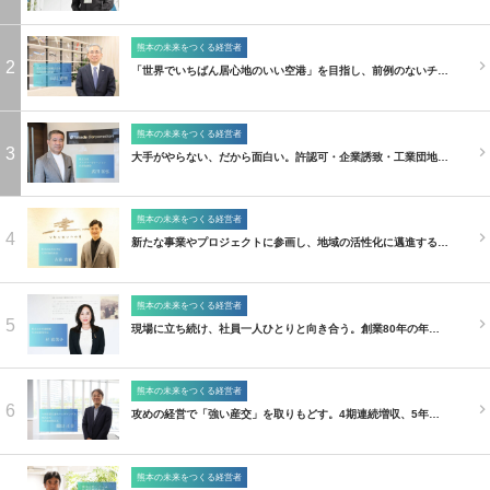
熊本の未来をつくる経営者
2
「世界でいちばん居心地のいい空港」を目指し、前例のないチ…
熊本の未来をつくる経営者
3
大手がやらない、だから面白い。許認可・企業誘致・工業団地…
熊本の未来をつくる経営者
4
新たな事業やプロジェクトに参画し、地域の活性化に邁進する…
熊本の未来をつくる経営者
5
現場に立ち続け、社員一人ひとりと向き合う。創業80年の年…
熊本の未来をつくる経営者
6
攻めの経営で「強い産交」を取りもどす。4期連続増収、5年…
熊本の未来をつくる経営者