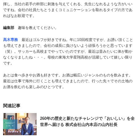
揮し、当社の若手の幹部に刺激を与えてくれる、先生になれるような方がいい
ですね。会社の社員たちとうまくコミュニケーションを取れるタイプの方であ
ればなお歓迎です。
編集部
趣味を教えてください。
髙木専務
最近はゴルフが好きですね。年に10回程度ですが、お誘い頂くこと
も増えてきましたので、会社の成長に負けないよう頑張ろうかと思っています
（笑）。サッカーも高校までやっていたのですが、最近は昔みたいに体が動か
なくなりましたね・・・。母校の東海大学星翔高校が活躍していて嬉しい限り
です。
あとは食べ歩きやお酒も好きです。お酒は幅広いジャンルのものを飲みます。
最近は仕事で海外に行くことも増えてきましたので、行った先々でその土地の
お酒を飲むのも楽しみのひとつです。
関連記事
260年の歴史と新たなチャレンジで「おいしい」を全
世界へ届ける 株式会社山内本店の山内社長