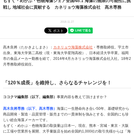
もずく・めかぶ・色物海藻シェア全国No.1 海藻の無限の可能性に挑
戦し 地域社会に貢献する カネリョウ海藻株式会社 髙木専務
2018.11.27
髙木良將（たかきよしまさ）：
カネリョウ海藻株式会社
・専務取締役。宇土市
出身。東海大学第二高校（現・東海大学星翔高校）、日本経済大学卒業。福岡
市の食品メーカー勤務を経て、2014年4月カネリョウ海藻株式会社入社。18年2
月専務取締役就任。
「120％成長」を維持し、さらなるチャレンジを！
ココクマ編集部（以下、編集部）
事業内容を教えて頂けますか？
髙木良將専務（以下、髙木専務）
海藻に一生懸命向き合い50年、基礎研究から
商品開発・製造・品質管理・販売までの一貫体制を強みとする、全国的にも珍
しい総合海藻メーカーです。
もずく・めかぶ・色物海藻の取扱量は日本一。現在、熊本・宮城・東京・大阪
に工場や営業所を展開、大手量販店を始め全国約1,000社の取引先様からは「海