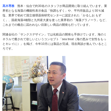
髙木専務
熊本・仙台で約30名のスタッフが商品開発に取り組んでいます。業
界初となる海藻の機能性表示食品「快調もずく」や、平均市販品より30％減
塩、業界で初めて国立循環器病研究センターに認定された「かるしお もず
く」、国産海藻4種類と九州産大麦を使った業界初の「海藻グラノーラ」など、
これまでの概念に囚われない目新しい商品の開発も行っています。
関連会社の「サンクスデザイン」では化粧品の開発も手掛けています。海のミ
ネラルで癒されて欲しいというコンセプト「sea treat（海の恵みで女性をもっ
とキレイに）」を掲げ、今年10月には製品が完成、現在商談が進んでいるとこ
ろです。