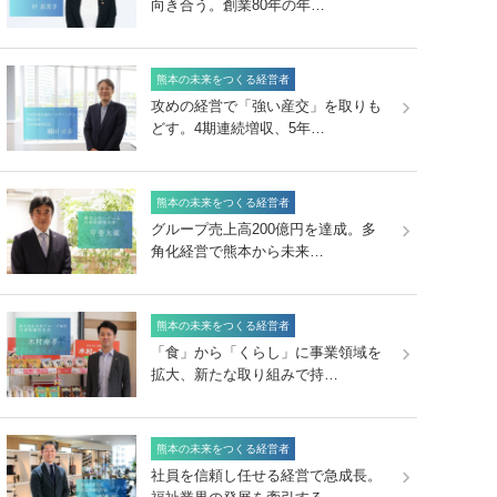
向き合う。創業80年の年…
熊本の未来をつくる経営者
攻めの経営で「強い産交」を取りも
どす。4期連続増収、5年…
熊本の未来をつくる経営者
グループ売上高200億円を達成。多
角化経営で熊本から未来…
熊本の未来をつくる経営者
「食」から「くらし」に事業領域を
拡大、新たな取り組みで持…
熊本の未来をつくる経営者
社員を信頼し任せる経営で急成長。