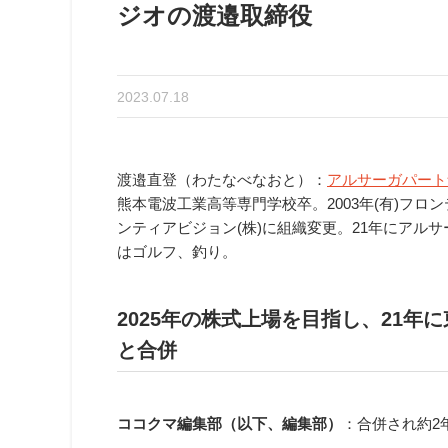
ジオの渡邉取締役
2023.07.18
渡邉直登（わたなべなおと）：
アルサーガパート
熊本電波工業高等専門学校卒。2003年(有)フロ
ンティアビジョン(株)に組織変更。21年にアル
はゴルフ、釣り。
2025年の株式上場を目指し、21
と合併
ココクマ編集部（以下、編集部）
：合併され約2