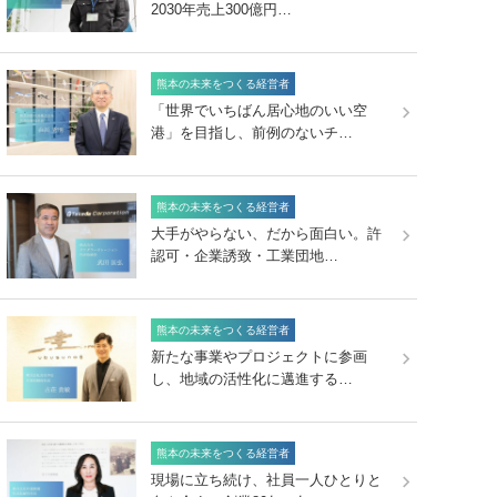
2030年売上300億円…
熊本の未来をつくる経営者
「世界でいちばん居心地のいい空
港」を目指し、前例のないチ…
熊本の未来をつくる経営者
大手がやらない、だから面白い。許
認可・企業誘致・工業団地…
熊本の未来をつくる経営者
新たな事業やプロジェクトに参画
し、地域の活性化に邁進する…
熊本の未来をつくる経営者
現場に立ち続け、社員一人ひとりと