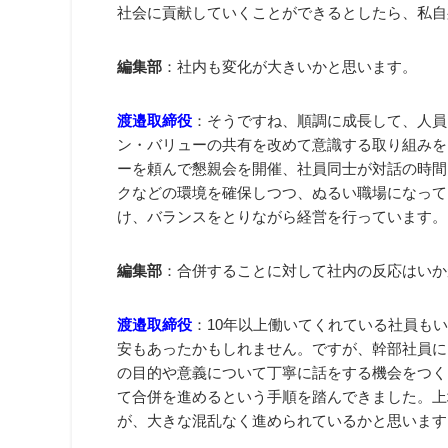
社会に貢献していくことができるとしたら、私自
編集部
：社内も変化が大きいかと思います。
渡邉取締役
：そうですね、順調に成長して、人員
ン・バリューの共有を改めて意識する取り組みを
ーを頼んで懇親会を開催、社員同士が対話の時間
クなどの環境を確保しつつ、ぬるい職場になって
け、バランスをとりながら経営を行っています。
編集部
：合併することに対して社内の反応はいか
渡邉取締役
：10年以上働いてくれている社員も
安もあったかもしれません。ですが、幹部社員に
の目的や意義について丁寧に話をする機会をつく
て合併を進めるという手順を踏んできました。上
が、大きな混乱なく進められているかと思います