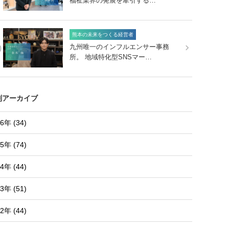
福祉業界の発展を牽引する…
熊本の未来をつくる経営者
0
九州唯一のインフルエンサー事務
所。 地域特化型SNSマー…
別アーカイブ
6年 (34)
5年 (74)
4年 (44)
3年 (51)
2年 (44)