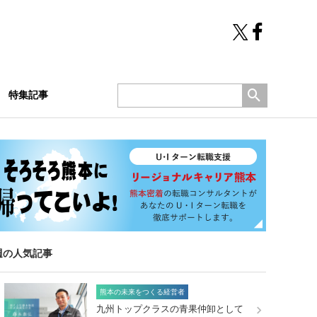
特集記事
週の人気記事
熊本の未来をつくる経営者
九州トップクラスの青果仲卸として