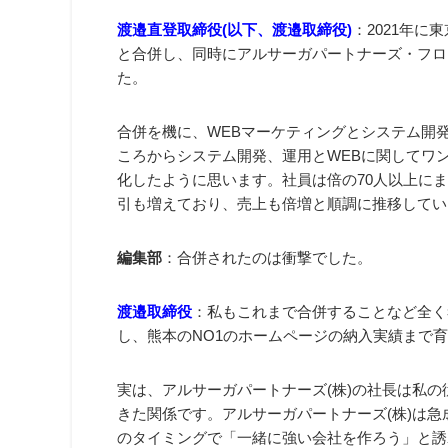
渡邉直登取締役(以下、渡邉取締役)
：2021年に
と合併し、同時にアルサーガパートナーズ・フロ
た。
合併を機に、WEBマーケティングとシステム開
ころからシステム開発、運用とWEBに関してワ
化したように思います。社員は倍の70人以上に
引も増えており、売上も倍増と順調に推移してい
編集部
：合併されたのは衝撃でした。
渡邉取締役
：私もこれまで合併することなど全く考
し、熊本のNO1のホームページの納入実績まで
実は、アルサーガパートナーズ(株)の社長は私
きた関係です。アルサーガパートナーズ(株)は
のタイミングで「一緒に強い会社を作ろう」と誘