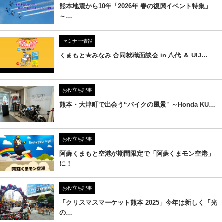
熊本地震から10年「2026年 春の復興イベント特集」
～…
セミナー情報
くまもと★みなみ 合同就職面談会 in 八代 ＆ UIJ…
お役立ち記事
熊本・大津町で出会う“バイクの風景” ～Honda KU…
お役立ち記事
阿蘇くまもと空港が期間限定で「阿蘇くまモン空港」
に！
お役立ち記事
「クリスマスマーケット熊本 2025」今年は新しく「光
の…