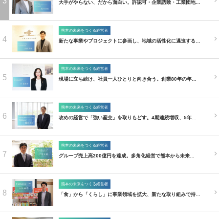
3
大手がやらない、だから面白い。許認可・企業誘致・工業団地…
熊本の未来をつくる経営者
4
新たな事業やプロジェクトに参画し、地域の活性化に邁進する…
熊本の未来をつくる経営者
5
現場に立ち続け、社員一人ひとりと向き合う。創業80年の年…
熊本の未来をつくる経営者
6
攻めの経営で「強い産交」を取りもどす。4期連続増収、5年…
熊本の未来をつくる経営者
7
グループ売上高200億円を達成。多角化経営で熊本から未来…
熊本の未来をつくる経営者
8
「食」から「くらし」に事業領域を拡大、新たな取り組みで持…