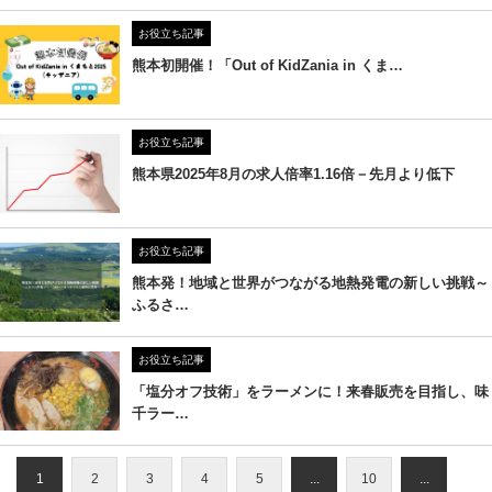
お役立ち記事
熊本初開催！「Out of KidZania in くま…
お役立ち記事
熊本県2025年8月の求人倍率1.16倍－先月より低下
お役立ち記事
熊本発！地域と世界がつながる地熱発電の新しい挑戦～
ふるさ…
お役立ち記事
「塩分オフ技術」をラーメンに！来春販売を目指し、味
千ラー…
1
2
3
4
5
...
10
...