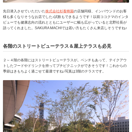
先日潜入させていただいた
株式会社杉養蜂園
の店舗同様、インバウンドのお客
様も多くなりそうなお店でした♪試飲もできるようです！以前ココクマのインタ
ビューでも健康志向の流れとともにユーザーに幅も広がっていると北野社長が
語ってくれました。SAKURA MACHIでは若い方もたくさん来店しそうですね♪
各階のストリートビューテラス＆屋上テラスも必見
２～４階の各階にはストリートビューテラスが。ベンチもあって、テイクアウ
トしたフードやドリンクを持ってプチピクニックができそうです！これからの
季節はきもちよく過ごせて最適ですね♪写真は3階のテラスです。