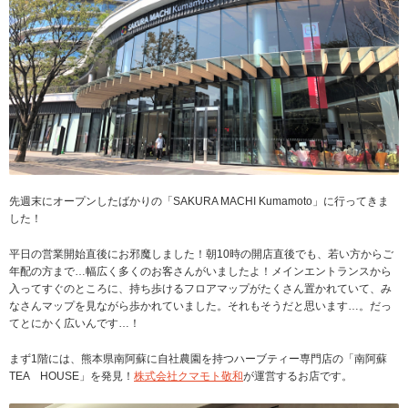
先週末にオープンしたばかりの「SAKURA MACHI Kumamoto」に行ってきま
した！
平日の営業開始直後にお邪魔しました！朝10時の開店直後でも、若い方からご
年配の方まで…幅広く多くのお客さんがいましたよ！メインエントランスから
入ってすぐのところに、持ち歩けるフロアマップがたくさん置かれていて、み
なさんマップを見ながら歩かれていました。それもそうだと思います…。だっ
てとにかく広いんです…！
まず1階には、熊本県南阿蘇に自社農園を持つハーブティー専門店の「南阿蘇
TEA HOUSE」を発見！
株式会社クマモト敬和
が運営するお店です。