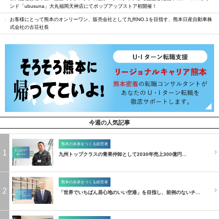
ンド「ubusuna」大丸福岡天神店にてポップアップストア初開催！
お客様にとって熊本のオンリーワン、販売会社として九州NO.1を目指す、熊本日産自動車株
式会社の古荘社長
今週の人気記事
熊本の未来をつくる経営者
1
九州トップクラスの青果仲卸として2030年売上300億円…
熊本の未来をつくる経営者
2
「世界でいちばん居心地のいい空港」を目指し、前例のないチ…