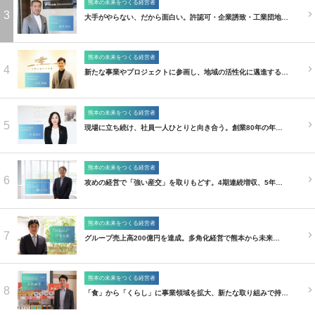
熊本の未来をつくる経営者
3
大手がやらない、だから面白い。許認可・企業誘致・工業団地…
熊本の未来をつくる経営者
4
新たな事業やプロジェクトに参画し、地域の活性化に邁進する…
熊本の未来をつくる経営者
5
現場に立ち続け、社員一人ひとりと向き合う。創業80年の年…
熊本の未来をつくる経営者
6
攻めの経営で「強い産交」を取りもどす。4期連続増収、5年…
熊本の未来をつくる経営者
7
グループ売上高200億円を達成。多角化経営で熊本から未来…
熊本の未来をつくる経営者
8
「食」から「くらし」に事業領域を拡大、新たな取り組みで持…