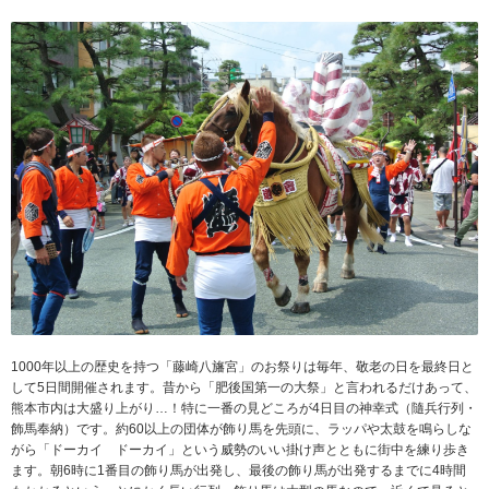
1000年以上の歴史を持つ「藤崎八旛宮」のお祭りは毎年、敬老の日を最終日と
して5日間開催されます。昔から「肥後国第一の大祭」と言われるだけあって、
熊本市内は大盛り上がり…！特に一番の見どころが4日目の神幸式（隨兵行列・
飾馬奉納）です。約60以上の団体が飾り馬を先頭に、ラッパや太鼓を鳴らしな
がら「ドーカイ ドーカイ」という威勢のいい掛け声とともに街中を練り歩き
ます。朝6時に1番目の飾り馬が出発し、最後の飾り馬が出発するまでに4時間