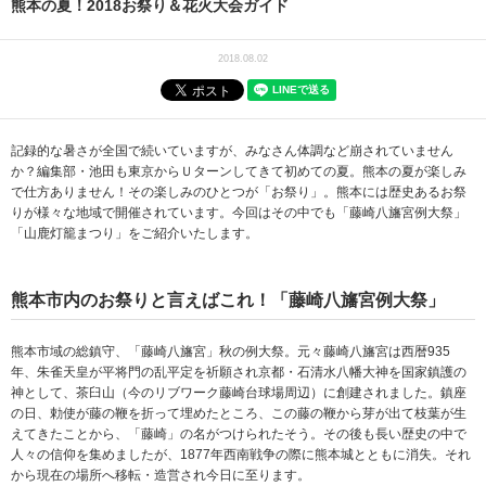
熊本の夏！2018お祭り＆花火大会ガイド
2018.08.02
記録的な暑さが全国で続いていますが、みなさん体調など崩されていません
か？編集部・池田も東京からＵターンしてきて初めての夏。熊本の夏が楽しみ
で仕方ありません！その楽しみのひとつが「お祭り」。熊本には歴史あるお祭
りが様々な地域で開催されています。今回はその中でも「藤崎八旛宮例大祭」
「山鹿灯籠まつり」をご紹介いたします。
熊本市内のお祭りと言えばこれ！「藤崎八旛宮例大祭」
熊本市域の総鎮守、「藤崎八旛宮」秋の例大祭。元々藤崎八旛宮は西暦935
年、朱雀天皇が平将門の乱平定を祈願され京都・石清水八幡大神を国家鎮護の
神として、茶臼山（今のリブワーク藤崎台球場周辺）に創建されました。鎮座
の日、勅使が藤の鞭を折って埋めたところ、この藤の鞭から芽が出て枝葉が生
えてきたことから、「藤崎」の名がつけられたそう。その後も長い歴史の中で
人々の信仰を集めましたが、1877年西南戦争の際に熊本城とともに消失。それ
から現在の場所へ移転・造営され今日に至ります。