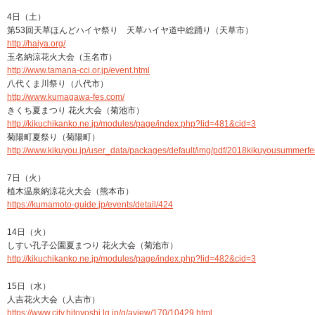
4日（土）
第53回天草ほんどハイヤ祭り 天草ハイヤ道中総踊り（天草市）
http://haiya.org/
玉名納涼花火大会（玉名市）
http://www.tamana-cci.or.jp/event.html
八代くま川祭り（八代市）
http://www.kumagawa-fes.com/
きくち夏まつり 花火大会（菊池市）
http://kikuchikanko.ne.jp/modules/page/index.php?lid=481&cid=3
菊陽町夏祭り（菊陽町）
http://www.kikuyou.jp/user_data/packages/default/img/pdf/2018kikuyousummerfes
7日（火）
植木温泉納涼花火大会（熊本市）
https://kumamoto-guide.jp/events/detail/424
14日（火）
しすい孔子公園夏まつり 花火大会（菊池市）
http://kikuchikanko.ne.jp/modules/page/index.php?lid=482&cid=3
15日（水）
人吉花火大会（人吉市）
https://www.city.hitoyoshi.lg.jp/q/aview/170/10429.html