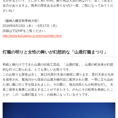
もかかるという、とにかく長い行列。飾り馬は大型の馬なので、近くで見ると
迫力がありますよ。熊本の歴史あるお祭りをぜひ一度、ご覧になってみてくだ
さいね！
《藤崎八幡宮秋季例大祭》
2018年9月13日（木）～9月17日（月）
詳細は下記HPをご覧ください。
http://www.fujisakigu.or.jp/reisai/nittei.html
灯籠の明りと女性の舞いが幻想的な「山鹿灯籠まつり」
和紙と糊だけでできた山鹿の伝統工芸品、「山鹿灯籠」。山鹿の町全体が幻想
的な灯りに彩られる、とても美しいお祭りです。
このお祭りも歴史は古く、第12代景行天皇の御世に遡ります。景行天皇が九州
を巡幸され、菊池川から現在の山鹿大橋付近に着岸された際、一帯に立ち込め
た深い霧に行く手を阻まれました。その際に、地元住民たちが松明を灯し、天
皇ご巡幸を無事にお迎えすることができたそう。のちにその松明を奉納したこ
とが、この「山鹿灯籠まつり」の由来になっているそうです。