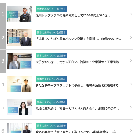
熊本の未来をつくる経営者
1
九州トップクラスの青果仲卸として2030年売上300億円…
熊本の未来をつくる経営者
2
「世界でいちばん居心地のいい空港」を目指し、前例のないチ…
熊本の未来をつくる経営者
3
大手がやらない、だから面白い。許認可・企業誘致・工業団地…
熊本の未来をつくる経営者
4
新たな事業やプロジェクトに参画し、地域の活性化に邁進する…
熊本の未来をつくる経営者
5
現場に立ち続け、社員一人ひとりと向き合う。創業80年の年…
熊本の未来をつくる経営者
6
攻めの経営で「強い産交」を取りもどす。4期連続増収、5年…