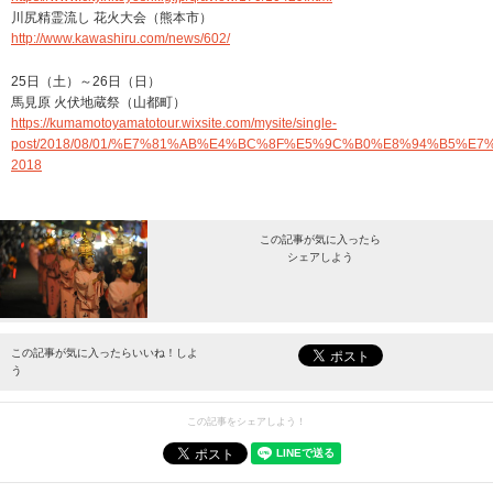
川尻精霊流し 花火大会（熊本市）
http://www.kawashiru.com/news/602/
25日（土）～26日（日）
馬見原 火伏地蔵祭（山都町）
https://kumamotoyamatotour.wixsite.com/mysite/single-
post/2018/08/01/%E7%81%AB%E4%BC%8F%E5%9C%B0%E8%94%B5%E7
2018
この記事が気に入ったら
シェアしよう
最新情報をお届けします。
この記事が気に入ったらいいね！しよ
う
この記事をシェアしよう！