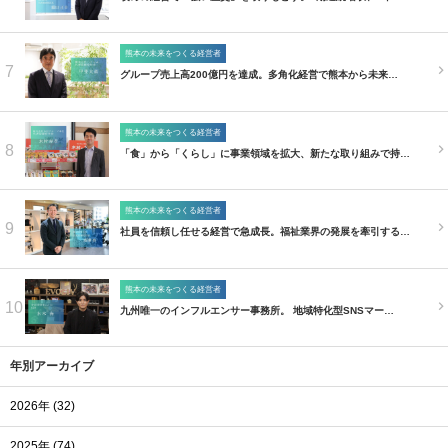
熊本の未来をつくる経営者
7
グループ売上高200億円を達成。多角化経営で熊本から未来…
熊本の未来をつくる経営者
8
「食」から「くらし」に事業領域を拡大、新たな取り組みで持…
熊本の未来をつくる経営者
9
社員を信頼し任せる経営で急成長。福祉業界の発展を牽引する…
熊本の未来をつくる経営者
10
九州唯一のインフルエンサー事務所。 地域特化型SNSマー…
年別アーカイブ
2026年 (32)
2025年 (74)