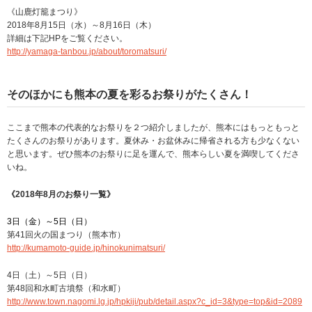
《山鹿灯籠まつり》
2018年8月15日（水）～8月16日（木）
詳細は下記HPをご覧ください。
http://yamaga-tanbou.jp/about/toromatsuri/
そのほかにも熊本の夏を彩るお祭りがたくさん！
ここまで熊本の代表的なお祭りを２つ紹介しましたが、熊本にはもっともっと
たくさんのお祭りがあります。夏休み・お盆休みに帰省される方も少なくない
と思います。ぜひ熊本のお祭りに足を運んで、熊本らしい夏を満喫してくださ
いね。
《2018年8月のお祭り一覧》
3日（金）～5日（日）
第41回火の国まつり（熊本市）
http://kumamoto-guide.jp/hinokunimatsuri/
4日（土）～5日（日）
第48回和水町古墳祭（和水町）
http://www.town.nagomi.lg.jp/hpkiji/pub/detail.aspx?c_id=3&type=top&id=2089