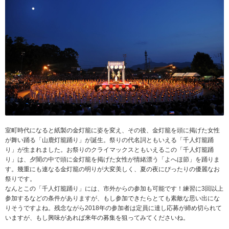
室町時代になると紙製の金灯籠に姿を変え、その後、金灯籠を頭に掲げた女性
が舞い踊る「山鹿灯籠踊り」が誕生。祭りの代名詞ともいえる「千人灯籠踊
り」が生まれました。お祭りのクライマックスともいえるこの「千人灯籠踊
り」は、夕闇の中で頭に金灯籠を掲げた女性が情緒漂う「よへほ節」を踊りま
す。幾重にも連なる金灯籠の明りが大変美しく、夏の夜にぴったりの優麗なお
祭りです。
なんとこの「千人灯籠踊り」には、市外からの参加も可能です！練習に3回以上
参加するなどの条件がありますが、もし参加できたらとても素敵な思い出にな
りそうですよね。残念ながら2018年の参加者は定員に達し応募が締め切られて
いますが、もし興味があれば来年の募集を狙ってみてくださいね。