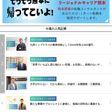
今週の人気記事
熊本の未来をつくる経営者
1
九州トップクラスの青果仲卸として2030年売上300億円…
熊本の未来をつくる経営者
2
「世界でいちばん居心地のいい空港」を目指し、前例のないチ…
熊本の未来をつくる経営者
3
大手がやらない、だから面白い。許認可・企業誘致・工業団地…
熊本の未来をつくる経営者
4
新たな事業やプロジェクトに参画し、地域の活性化に邁進する…