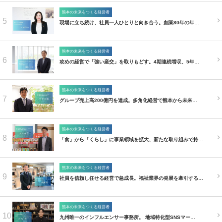
熊本の未来をつくる経営者
5
現場に立ち続け、社員一人ひとりと向き合う。創業80年の年…
熊本の未来をつくる経営者
6
攻めの経営で「強い産交」を取りもどす。4期連続増収、5年…
熊本の未来をつくる経営者
7
グループ売上高200億円を達成。多角化経営で熊本から未来…
熊本の未来をつくる経営者
8
「食」から「くらし」に事業領域を拡大、新たな取り組みで持…
熊本の未来をつくる経営者
9
社員を信頼し任せる経営で急成長。福祉業界の発展を牽引する…
熊本の未来をつくる経営者
10
九州唯一のインフルエンサー事務所。 地域特化型SNSマー…