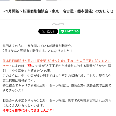
＜9月開催＞転職個別相談会（東京・名古屋・熊本開催）のおしらせ
2019.09.02
毎回多くの方にご参加頂いている転職個別相談会。
9月はなんと三都市で開催することになりました！
熊本日日新聞社が県内主要企業159社を対象に実施した人手不足に関するアン
ケート
によれば、
7割
の企業が”人手不足が自社経営に与える影響が「かなり深
刻」「やや深刻」と答えた”との事。
このように、中小企業が多い熊本では人手不足の状態が続いており、現在も企
業は採用に積極的です。
特に都会でキャリアを積んだ
U・Iターン
転職は、優良企業や成長企業で活躍で
きるチャンス！
相談会への参加をきっかけにU・Iターン転職、熊本での転職を実現された方々
はたくさんいらっしゃいます。
今年こそ熊本に帰ってきませんか？！