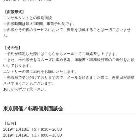
【面談形式】
コンサルタントとの個別面談
※面談時間は最大1時間、事前予約制です。
※面談やその後のサービスにおいて、費用を頂戴することは一切ございませ
ん。
【その他】
・予約が確定した際にはこちらからメールにてご連絡差し上げます。
・また、当相談会をスムーズに進める為、履歴書・職務経歴書のご送付をお願
いしております。
エントリーの際に添付をお願いいたします。
・先着順で受け付けておりますので、メールを頂きました際に、再度日程調整
させて頂くこともございます。
あしからずご了承下さい。
東京開催／転職個別面談会
【日時】
2019年1月18日（金）9:30～20:00
2019年1月19日（土）9:00～16:00