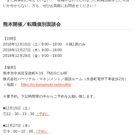
「まだ具体的に考えていない」「在職中なのでどのように転職活動をしたら良
いか分からない」方も、ぜひお気軽にお問合せください！
熊本開催／転職個別面談会
【日時】
2018年12月15日（土）9:00～18:00 ※残1席のみ
2018年12月27日（木）9:00～18:00
2018年12月28日（金）9:00～18:00
【場所】
熊本市中央区安政町4-19 TM10ビル8F
株式会社パーソナル・マネジメント／面談ルーム（水道町電停下車徒歩2分）
＜地図＞
https://rs-kumamoto.net/profile/
※要予約。下記時間帯の中からご予約をお願い致します。
■12月15日（土）
①12：30～13：30
《予約》
■12月27日（木）
① 9：00～10：00
《予約》