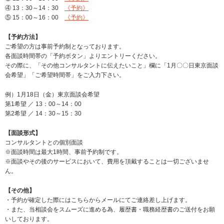
④ 13：30～14：30
《予約》
⑤ 15：00～16：00
《予約》
【予約方法】
ご希望の方は事前予約制となっております。
各面談時間帯の「予約ボタン」よりエントリーください。
その際に、「その他コンサルタントに伝えたいこと」欄に「1月〇〇日東京面談
会希望」「ご希望時間帯」をご入力下さい。
例）1月18日（金）東京面談会希望
第1希望 ／ 13：00～14：00
第2希望 ／ 14：30～15：30
【面談形式】
コンサルタントとの個別面談
※面談時間は最大1時間、事前予約制です。
※面談やその後のサービスにおいて、費用を頂戴することは一切ございませ
ん。
【その他】
・予約が確定した際にはこちらからメールにてご連絡差し上げます。
・また、当相談会をスムーズに進める為、履歴書・職務経歴書のご送付をお願
いしております。