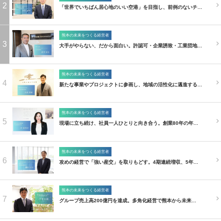
2
「世界でいちばん居心地のいい空港」を目指し、前例のないチ…
熊本の未来をつくる経営者
3
大手がやらない、だから面白い。許認可・企業誘致・工業団地…
熊本の未来をつくる経営者
4
新たな事業やプロジェクトに参画し、地域の活性化に邁進する…
熊本の未来をつくる経営者
5
現場に立ち続け、社員一人ひとりと向き合う。創業80年の年…
熊本の未来をつくる経営者
6
攻めの経営で「強い産交」を取りもどす。4期連続増収、5年…
熊本の未来をつくる経営者
7
グループ売上高200億円を達成。多角化経営で熊本から未来…