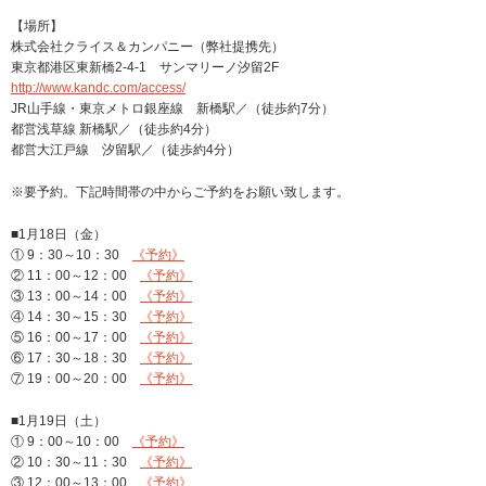
【場所】
株式会社クライス＆カンパニー（弊社提携先）
東京都港区東新橋2-4-1 サンマリーノ汐留2F
http://www.kandc.com/access/
JR山手線・東京メトロ銀座線 新橋駅／（徒歩約7分）
都営浅草線 新橋駅／（徒歩約4分）
都営大江戸線 汐留駅／（徒歩約4分）
※要予約。下記時間帯の中からご予約をお願い致します。
■1月18日（金）
① 9：30～10：30
《予約》
② 11：00～12：00
《予約》
③ 13：00～14：00
《予約》
④ 14：30～15：30
《予約》
⑤ 16：00～17：00
《予約》
⑥ 17：30～18：30
《予約》
⑦ 19：00～20：00
《予約》
■1月19日（土）
① 9：00～10：00
《予約》
② 10：30～11：30
《予約》
③ 12：00～13：00
《予約》