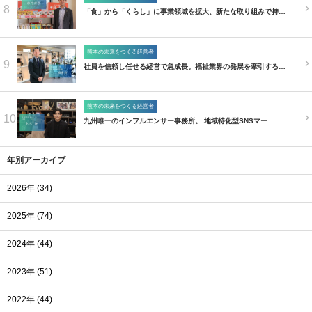
8
「食」から「くらし」に事業領域を拡大、新たな取り組みで持…
熊本の未来をつくる経営者
9
社員を信頼し任せる経営で急成長。福祉業界の発展を牽引する…
熊本の未来をつくる経営者
10
九州唯一のインフルエンサー事務所。 地域特化型SNSマー…
年別アーカイブ
2026年 (34)
2025年 (74)
2024年 (44)
2023年 (51)
2022年 (44)