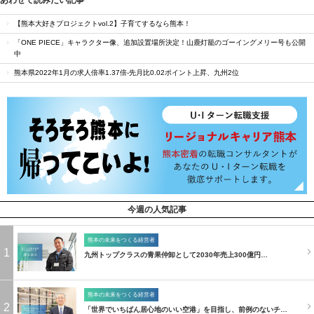
【熊本大好きプロジェクトvol.2】子育てするなら熊本！
「ONE PIECE」キャラクター像、追加設置場所決定！山鹿灯籠のゴーイングメリー号も公開
中
熊本県2022年1月の求人倍率1.37倍‐先月比0.02ポイント上昇、九州2位
今週の人気記事
熊本の未来をつくる経営者
1
九州トップクラスの青果仲卸として2030年売上300億円…
熊本の未来をつくる経営者
2
「世界でいちばん居心地のいい空港」を目指し、前例のないチ…