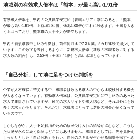
地域別の有効求人倍率は「熊本」が最も高い1.91倍
有効求人倍率を、県内の公共職業安定所（管轄エリア）別にみると、「熊本」
が最も高い1.91倍。上益城1.85倍、菊池1.80倍がこれに続きます。全国を大き
く上回っており、熊本市の人手不足が際立ちます。
県内の新規求職申し込み件数は、前年同月比で7.3％減。5カ月連続で減少して
います。この数字を裏付けるように、新規求人倍率（新規の求職者数に対する
求人数の割合）も、2.53倍（全国2.41倍）と高い水準となっています。
「自己分析」して地に足をつけた判断を
企業が人材確保に苦労する中、求職者は数ある求人の中から比較検討する機会
が大きくなっています。有効求人倍率は、公共職業安定所に申し込みのあった
求人で集計されていますが、民間の求人サイトや求人誌など、それ以外にも数
多くの求人があります。それだけ、求職者にとっては選択の機会が多くなって
いるのです。
しかしながら、人手不足解消のための移民受け入れの議論が進むなど、こうし
た状況が永久に続く保証はどこにもありません。求職者としては、先を見据え
しっかりとした「自己分析」を行い、自分のスキルが生かせる職場を探すべき