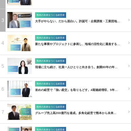
熊本の未来をつくる経営者
3
大手がやらない、だから面白い。許認可・企業誘致・工業団地…
熊本の未来をつくる経営者
4
新たな事業やプロジェクトに参画し、地域の活性化に邁進する…
熊本の未来をつくる経営者
5
現場に立ち続け、社員一人ひとりと向き合う。創業80年の年…
熊本の未来をつくる経営者
6
攻めの経営で「強い産交」を取りもどす。4期連続増収、5年…
熊本の未来をつくる経営者
7
グループ売上高200億円を達成。多角化経営で熊本から未来…
熊本の未来をつくる経営者