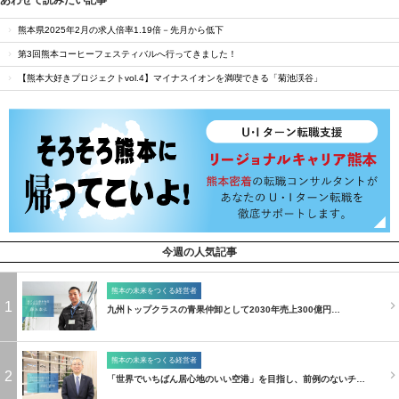
熊本県2025年2月の求人倍率1.19倍－先月から低下
第3回熊本コーヒーフェスティバルへ行ってきました！
【熊本大好きプロジェクトvol.4】マイナスイオンを満喫できる「菊池渓谷」
今週の人気記事
熊本の未来をつくる経営者
1
九州トップクラスの青果仲卸として2030年売上300億円…
熊本の未来をつくる経営者
2
「世界でいちばん居心地のいい空港」を目指し、前例のないチ…