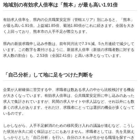
地域別の有効求人倍率は「熊本」が最も高い1.91倍
有効求人倍率を、県内の公共職業安定所（管轄エリア）別にみると、「熊本」
が最も高い1.91倍。上益城1.85倍、菊池1.80倍がこれに続きます。全国を大き
く上回っており、熊本市の人手不足が際立ちます。
県内の新規求職申し込み件数は、前年同月比で7.3％減。5カ月連続で減少して
います。この数字を裏付けるように、新規求人倍率（新規の求職者数に対する
求人数の割合）も、2.53倍（全国2.41倍）と高い水準となっています。
「自己分析」して地に足をつけた判断を
企業が人材確保に苦労する中、求職者は数ある求人の中から比較検討する機会
が大きくなっています。有効求人倍率は、公共職業安定所に申し込みのあった
求人で集計されていますが、民間の求人サイトや求人誌など、それ以外にも数
多くの求人があります。それだけ、求職者にとっては選択の機会が多くなって
いるのです。
しかしながら、人手不足解消のための移民受け入れの議論が進むなど、こうし
た状況が永久に続く保証はどこにもありません。求職者としては、先を見据え
しっかりとした「自己分析」を行い、自分のスキルが生かせる職場を探すべき