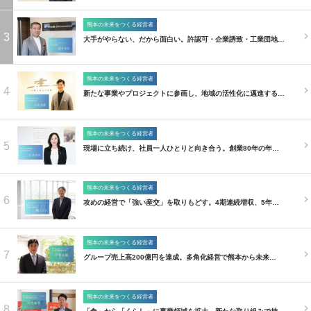
熊本の未来をつくる経営者
3
大手がやらない、だから面白い。許認可・企業誘致・工業団地…
熊本の未来をつくる経営者
4
新たな事業やプロジェクトに参画し、地域の活性化に邁進する…
熊本の未来をつくる経営者
5
現場に立ち続け、社員一人ひとりと向き合う。創業80年の年…
熊本の未来をつくる経営者
6
攻めの経営で「強い産交」を取りもどす。4期連続増収、5年…
熊本の未来をつくる経営者
7
グループ売上高200億円を達成。多角化経営で熊本から未来…
熊本の未来をつくる経営者
8