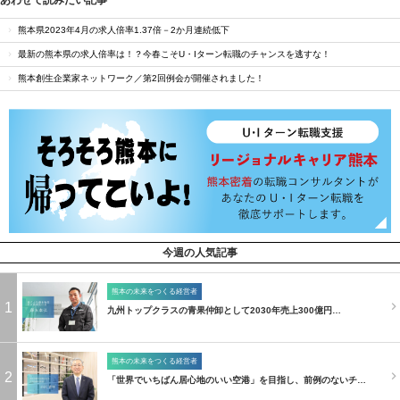
熊本県2023年4月の求人倍率1.37倍－2か月連続低下
最新の熊本県の求人倍率は！？今春こそU・Iターン転職のチャンスを逃すな！
熊本創生企業家ネットワーク／第2回例会が開催されました！
今週の人気記事
熊本の未来をつくる経営者
1
九州トップクラスの青果仲卸として2030年売上300億円…
熊本の未来をつくる経営者
2
「世界でいちばん居心地のいい空港」を目指し、前例のないチ…