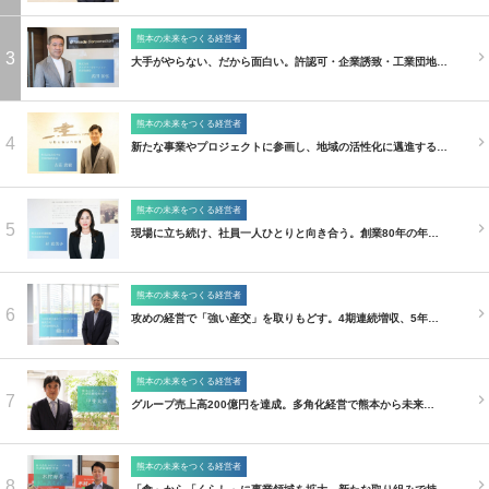
熊本の未来をつくる経営者
3
大手がやらない、だから面白い。許認可・企業誘致・工業団地…
熊本の未来をつくる経営者
4
新たな事業やプロジェクトに参画し、地域の活性化に邁進する…
熊本の未来をつくる経営者
5
現場に立ち続け、社員一人ひとりと向き合う。創業80年の年…
熊本の未来をつくる経営者
6
攻めの経営で「強い産交」を取りもどす。4期連続増収、5年…
熊本の未来をつくる経営者
7
グループ売上高200億円を達成。多角化経営で熊本から未来…
熊本の未来をつくる経営者
8