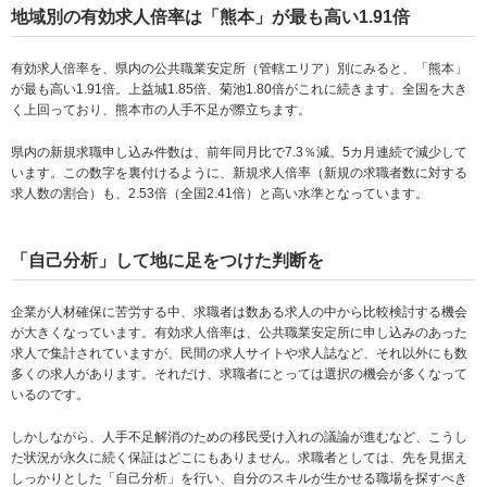
地域別の有効求人倍率は「熊本」が最も高い1.91倍
有効求人倍率を、県内の公共職業安定所（管轄エリア）別にみると、「熊本」
が最も高い1.91倍。上益城1.85倍、菊池1.80倍がこれに続きます。全国を大き
く上回っており、熊本市の人手不足が際立ちます。
県内の新規求職申し込み件数は、前年同月比で7.3％減。5カ月連続で減少して
います。この数字を裏付けるように、新規求人倍率（新規の求職者数に対する
求人数の割合）も、2.53倍（全国2.41倍）と高い水準となっています。
「自己分析」して地に足をつけた判断を
企業が人材確保に苦労する中、求職者は数ある求人の中から比較検討する機会
が大きくなっています。有効求人倍率は、公共職業安定所に申し込みのあった
求人で集計されていますが、民間の求人サイトや求人誌など、それ以外にも数
多くの求人があります。それだけ、求職者にとっては選択の機会が多くなって
いるのです。
しかしながら、人手不足解消のための移民受け入れの議論が進むなど、こうし
た状況が永久に続く保証はどこにもありません。求職者としては、先を見据え
しっかりとした「自己分析」を行い、自分のスキルが生かせる職場を探すべき