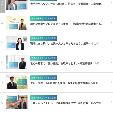
3
大手がやらない、だから面白い。許認可・企業誘致・工業団地…
熊本の未来をつくる経営者
4
新たな事業やプロジェクトに参画し、地域の活性化に邁進する…
熊本の未来をつくる経営者
5
現場に立ち続け、社員一人ひとりと向き合う。創業80年の年…
熊本の未来をつくる経営者
6
攻めの経営で「強い産交」を取りもどす。4期連続増収、5年…
熊本の未来をつくる経営者
7
グループ売上高200億円を達成。多角化経営で熊本から未来…
熊本の未来をつくる経営者
8
「食」から「くらし」に事業領域を拡大、新たな取り組みで持…