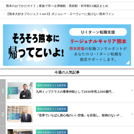
熊本のおでかけガイド｜家族で学べる博物館・美術館・科学館11施設まとめ
【熊本大好きプロジェクトvol.3】ボジョレー・ヌーヴォーに負けない熊本ワイン
今週の人気記事
熊本の未来をつくる経営者
1
九州トップクラスの青果仲卸として2030年売上300億円…
熊本の未来をつくる経営者
2
「世界でいちばん居心地のいい空港」を目指し、前例のないチ…
熊本の未来をつくる経営者