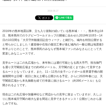
2018.09.27
2016年の熊本地震以降、立ち入り規制の続いている熊本城・・・。熊本市は18
日、熊本県内でのラグビーワールドカップの開催に合わせた2019年10月5～14
日の10日間を「大天守外観復旧記念ウィーク」と銘打ち、城内を特別公開する
と明らかにしました！建造物や石垣の復旧工事が進む城内の一般公開は地震後3
年半ぶりとのことで、熊本県民のみならず熊本城ファンのみなさんにとって大
変楽しみなニュースです。
見学ルートは二の丸広場から、来年秋には通行可能となる西大手門、頬当御門
を通り天守閣前広場までの約450メートル。天守閣の近くまで歩いて見学でき
るルートとなっています。また、11～12月の女子ハンドボール世界選手権の開
催期間中は日曜・祝日に加え土曜も公開される予定。さらに2020年春には、天
守閣前広場から本丸御殿を経て行幸坂に抜けるルート（約390メートル）も公
開されるようです。
現在は二の丸広場や加藤神社など周辺からの見学に留まっていますが、久しぶ
りに熊本城天守閣の雄大な姿を間近に見学できるチャンス！公開がこれから楽
しみですね。