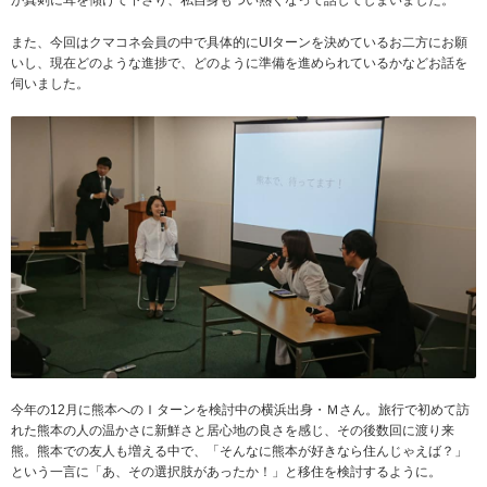
が真剣に耳を傾けて下さり、私自身もつい熱くなって話してしまいました。
また、今回はクマコネ会員の中で具体的にUIターンを決めているお二方にお願
いし、現在どのような進捗で、どのように準備を進められているかなどお話を
伺いました。
今年の12月に熊本へのＩターンを検討中の横浜出身・Ｍさん。旅行で初めて訪
れた熊本の人の温かさに新鮮さと居心地の良さを感じ、その後数回に渡り来
熊。熊本での友人も増える中で、「そんなに熊本が好きなら住んじゃえば？」
という一言に「あ、その選択肢があったか！」と移住を検討するように。