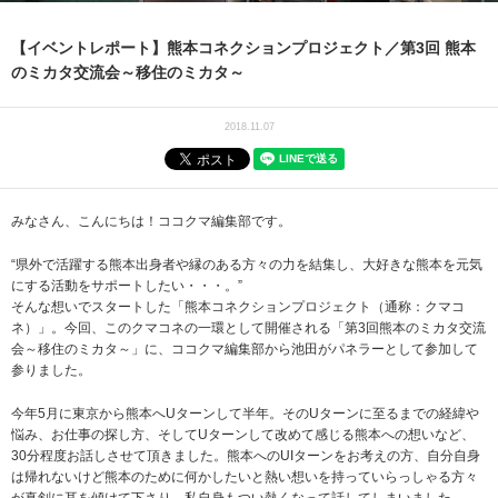
【イベントレポート】熊本コネクションプロジェクト／第3回 熊本
のミカタ交流会～移住のミカタ～
2018.11.07
みなさん、こんにちは！ココクマ編集部です。
“県外で活躍する熊本出身者や縁のある方々の力を結集し、大好きな熊本を元気
にする活動をサポートしたい・・・。”
そんな想いでスタートした「熊本コネクションプロジェクト（通称：クマコ
ネ）」。今回、このクマコネの一環として開催される「第3回熊本のミカタ交流
会～移住のミカタ～」に、ココクマ編集部から池田がパネラーとして参加して
参りました。
今年5月に東京から熊本へUターンして半年。そのUターンに至るまでの経緯や
悩み、お仕事の探し方、そしてUターンして改めて感じる熊本への想いなど、
30分程度お話しさせて頂きました。熊本へのUIターンをお考えの方、自分自身
は帰れないけど熊本のために何かしたいと熱い想いを持っていらっしゃる方々