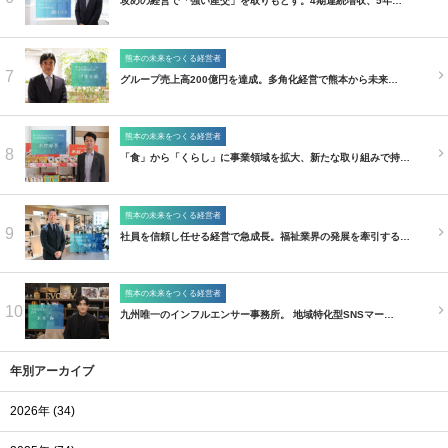
攻めの経営で「強い産交」を取りもどす。4期連続増収、5年…
熊本の未来をつくる経営者
7
グループ売上高200億円を達成。多角化経営で熊本から未来…
熊本の未来をつくる経営者
8
「食」から「くらし」に事業領域を拡大、新たな取り組みで持…
熊本の未来をつくる経営者
9
社員を信頼し任せる経営で急成長。福祉業界の発展を牽引する…
熊本の未来をつくる経営者
10
九州唯一のインフルエンサー事務所。 地域特化型SNSマー…
年別アーカイブ
2026年 (34)