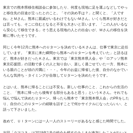
東京での熊本県移住相談会に参加したり、何度も現地に足を運ぶなどしてやっ
と移住先の目途が立ったとのこと。「その決め手は？」と聞くと、「人です
ね」とＭさん。熊本に親戚がいるわけでもないＭさん。いくら熊本が好きだと
は言っても、そこに住むとなると不安も大きいと言います。「この人がいるな
ら安心して移住できる」そう思える現地の人との出会いが、Ｍさんの移住を決
断に導いたそうです。
同じく今年12月に熊本へのＵターンを決めているＫさんは、仕事で東京に赴任
しています。「東京に来た瞬間から熊本へのＵターンを考えていた」と語るほ
ど、熊本が好きだったＫさん。東京では「東京熊本県人会」や「ロアッソ熊本
東京応援団」の活動で多くの人と知り合い、楽しく過ごせていた一方、熊本に
いる親のことが頭の片隅に・・・。今年のお盆に帰省した後、自分のなかでい
ろんな気持ち・タイミングが合致してＵターンを決めたそうです。
とはいえ、熊本に帰ることには不安も。新しい仕事のこと、これからの生活の
こと、「熊本に帰ったら後悔する部分もあると思う」というＫさん。それでも
悩んで悩んで決めたＵターン。帰ったら熊本で「東京熊本県人会」のPRをした
り、自分のこのＵターンの経験を話すことで何かサイクルになったらいい、と
語って下さいました。
改めて、ＵＩターンには一人一人のストーリーがあるなと感じた時間でした。
次回「クマコネ」は2019年1月の総会を残すのみ！まだ参加したことがないと