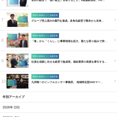
攻めの経営で「強い産交」を取りもどす。4期連続増収、5年…
熊本の未来をつくる経営者
7
グループ売上高200億円を達成。多角化経営で熊本から未来…
熊本の未来をつくる経営者
8
「食」から「くらし」に事業領域を拡大、新たな取り組みで持…
熊本の未来をつくる経営者
9
社員を信頼し任せる経営で急成長。福祉業界の発展を牽引する…
熊本の未来をつくる経営者
10
九州唯一のインフルエンサー事務所。 地域特化型SNSマー…
年別アーカイブ
2026年 (33)