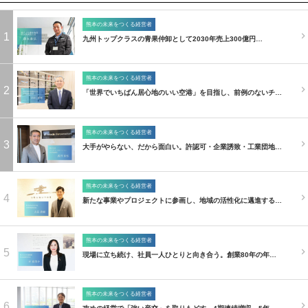
熊本の未来をつくる経営者
1
九州トップクラスの青果仲卸として2030年売上300億円…
熊本の未来をつくる経営者
2
「世界でいちばん居心地のいい空港」を目指し、前例のないチ…
熊本の未来をつくる経営者
3
大手がやらない、だから面白い。許認可・企業誘致・工業団地…
熊本の未来をつくる経営者
4
新たな事業やプロジェクトに参画し、地域の活性化に邁進する…
熊本の未来をつくる経営者
5
現場に立ち続け、社員一人ひとりと向き合う。創業80年の年…
熊本の未来をつくる経営者
6