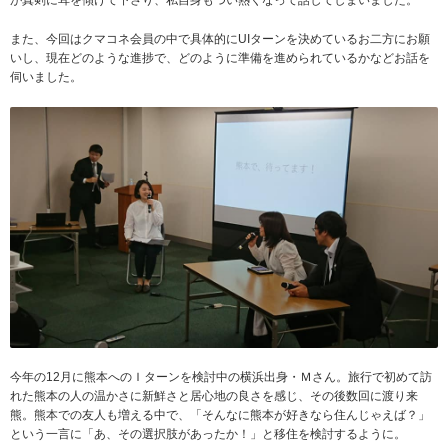
が真剣に耳を傾けて下さり、私自身もつい熱くなって話してしまいました。
また、今回はクマコネ会員の中で具体的にUIターンを決めているお二方にお願
いし、現在どのような進捗で、どのように準備を進められているかなどお話を
伺いました。
今年の12月に熊本へのＩターンを検討中の横浜出身・Ｍさん。旅行で初めて訪
れた熊本の人の温かさに新鮮さと居心地の良さを感じ、その後数回に渡り来
熊。熊本での友人も増える中で、「そんなに熊本が好きなら住んじゃえば？」
という一言に「あ、その選択肢があったか！」と移住を検討するように。