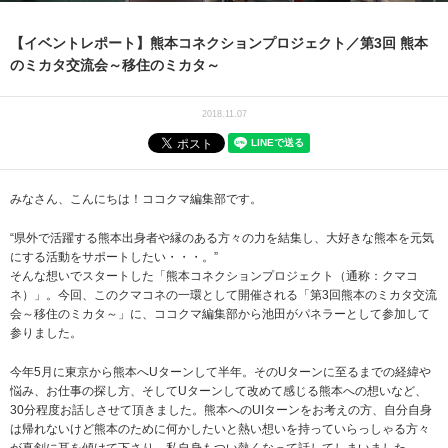
【イベントレポート】熊本コネクションプロジェクト／第3回 熊本
のミカタ交流会～移住のミカタ～
2018.11.07
みなさん、こんにちは！ココクマ編集部です。
“県外で活躍する熊本出身者や縁のある方々の力を結集し、大好きな熊本を元気
にする活動をサポートしたい・・・。”
そんな想いでスタートした「熊本コネクションプロジェクト（通称：クマコ
ネ）」。今回、このクマコネの一環として開催される「第3回熊本のミカタ交流
会～移住のミカタ～」に、ココクマ編集部から池田がパネラーとして参加して
参りました。
今年5月に東京から熊本へUターンして半年。そのUターンに至るまでの経緯や
悩み、お仕事の探し方、そしてUターンして改めて感じる熊本への想いなど、
30分程度お話しさせて頂きました。熊本へのUIターンをお考えの方、自分自身
は帰れないけど熊本のために何かしたいと熱い想いを持っていらっしゃる方々