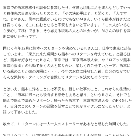
東京での熊本県移住相談会に参加したり、何度も現地に足を運ぶなどしてやっ
と移住先の目途が立ったとのこと。「その決め手は？」と聞くと、「人です
ね」とＭさん。熊本に親戚がいるわけでもないＭさん。いくら熊本が好きだと
は言っても、そこに住むとなると不安も大きいと言います。「この人がいるな
ら安心して移住できる」そう思える現地の人との出会いが、Ｍさんの移住を決
断に導いたそうです。
同じく今年12月に熊本へのＵターンを決めているＫさんは、仕事で東京に赴任
しています。「東京に来た瞬間から熊本へのＵターンを考えていた」と語るほ
ど、熊本が好きだったＫさん。東京では「東京熊本県人会」や「ロアッソ熊本
東京応援団」の活動で多くの人と知り合い、楽しく過ごせていた一方、熊本に
いる親のことが頭の片隅に・・・。今年のお盆に帰省した後、自分のなかでい
ろんな気持ち・タイミングが合致してＵターンを決めたそうです。
とはいえ、熊本に帰ることには不安も。新しい仕事のこと、これからの生活の
こと、「熊本に帰ったら後悔する部分もあると思う」というＫさん。それでも
悩んで悩んで決めたＵターン。帰ったら熊本で「東京熊本県人会」のPRをした
り、自分のこのＵターンの経験を話すことで何かサイクルになったらいい、と
語って下さいました。
改めて、ＵＩターンには一人一人のストーリーがあるなと感じた時間でした。
次回「クマコネ」は2019年1月の総会を残すのみ！まだ参加したことがないと