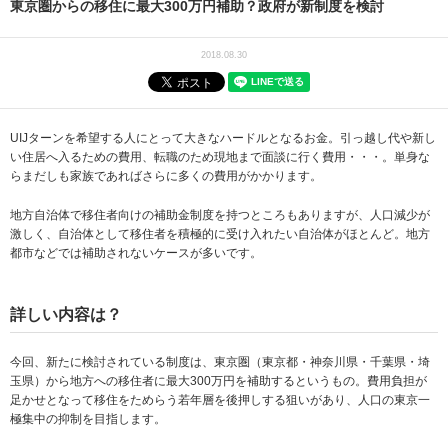
東京圏からの移住に最大300万円補助？政府が新制度を検討
2018.08.30
UIJターンを希望する人にとって大きなハードルとなるお金。引っ越し代や新し
い住居へ入るための費用、転職のため現地まで面談に行く費用・・・。単身な
らまだしも家族であればさらに多くの費用がかかります。
地方自治体で移住者向けの補助金制度を持つところもありますが、人口減少が
激しく、自治体として移住者を積極的に受け入れたい自治体がほとんど。地方
都市などでは補助されないケースが多いです。
詳しい内容は？
今回、新たに検討されている制度は、東京圏（東京都・神奈川県・千葉県・埼
玉県）から地方への移住者に最大300万円を補助するというもの。費用負担が
足かせとなって移住をためらう若年層を後押しする狙いがあり、人口の東京一
極集中の抑制を目指します。