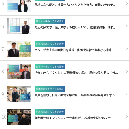
5
現場に立ち続け、社員一人ひとりと向き合う。創業80年の年…
熊本の未来をつくる経営者
6
攻めの経営で「強い産交」を取りもどす。4期連続増収、5年…
熊本の未来をつくる経営者
7
グループ売上高200億円を達成。多角化経営で熊本から未来…
熊本の未来をつくる経営者
8
「食」から「くらし」に事業領域を拡大、新たな取り組みで持…
熊本の未来をつくる経営者
9
社員を信頼し任せる経営で急成長。福祉業界の発展を牽引する…
熊本の未来をつくる経営者
10
九州唯一のインフルエンサー事務所。 地域特化型SNSマー…