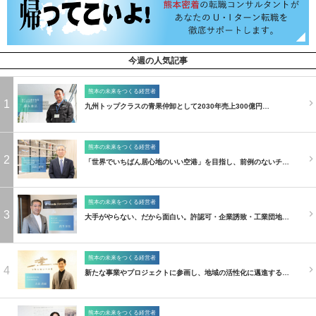
今週の人気記事
熊本の未来をつくる経営者
1
九州トップクラスの青果仲卸として2030年売上300億円…
熊本の未来をつくる経営者
2
「世界でいちばん居心地のいい空港」を目指し、前例のないチ…
熊本の未来をつくる経営者
3
大手がやらない、だから面白い。許認可・企業誘致・工業団地…
熊本の未来をつくる経営者
4
新たな事業やプロジェクトに参画し、地域の活性化に邁進する…
熊本の未来をつくる経営者