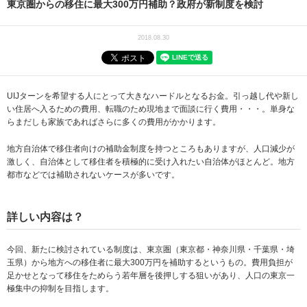
東京圏からの移住に最大300万円補助？政府が新制度を検討
2018.08.30
UIJターンを希望する人にとって大きなハードルとなるお金。引っ越し代や新し
い住居へ入るための費用、転職のため現地まで面談に行く費用・・・。単身な
らまだしも家族であればさらに多くの費用がかかります。
地方自治体で移住者向けの補助金制度を持つところもありますが、人口減少が
激しく、自治体として移住者を積極的に受け入れたい自治体がほとんど。地方
都市などでは補助されないケースが多いです。
詳しい内容は？
今回、新たに検討されている制度は、東京圏（東京都・神奈川県・千葉県・埼
玉県）から地方への移住者に最大300万円を補助するというもの。費用負担が
足かせとなって移住をためらう若年層を後押しする狙いがあり、人口の東京一
極集中の抑制を目指します。