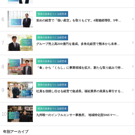
熊本の未来をつくる経営者
6
攻めの経営で「強い産交」を取りもどす。4期連続増収、5年…
熊本の未来をつくる経営者
7
グループ売上高200億円を達成。多角化経営で熊本から未来…
熊本の未来をつくる経営者
8
「食」から「くらし」に事業領域を拡大、新たな取り組みで持…
熊本の未来をつくる経営者
9
社員を信頼し任せる経営で急成長。福祉業界の発展を牽引する…
熊本の未来をつくる経営者
10
九州唯一のインフルエンサー事務所。 地域特化型SNSマー…
年別アーカイブ