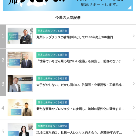
今週の人気記事
熊本の未来をつくる経営者
1
九州トップクラスの青果仲卸として2030年売上300億円…
熊本の未来をつくる経営者
2
「世界でいちばん居心地のいい空港」を目指し、前例のないチ…
熊本の未来をつくる経営者
3
大手がやらない、だから面白い。許認可・企業誘致・工業団地…
熊本の未来をつくる経営者
4
新たな事業やプロジェクトに参画し、地域の活性化に邁進する…
熊本の未来をつくる経営者
5
現場に立ち続け、社員一人ひとりと向き合う。創業80年の年…