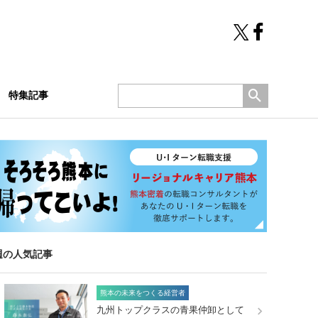
特集記事
週の人気記事
熊本の未来をつくる経営者
九州トップクラスの青果仲卸として