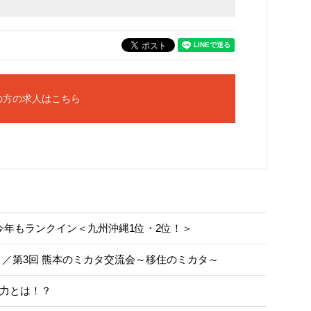
の方の求人はこちら
今年もランクイン＜九州沖縄1位・2位！＞
／第3回 熊本のミカタ交流会～移住のミカタ～
魅力とは！？