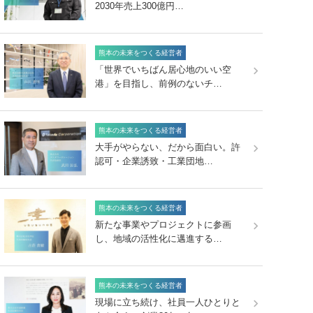
2030年売上300億円…
熊本の未来をつくる経営者
「世界でいちばん居心地のいい空
港」を目指し、前例のないチ…
熊本の未来をつくる経営者
大手がやらない、だから面白い。許
認可・企業誘致・工業団地…
熊本の未来をつくる経営者
新たな事業やプロジェクトに参画
し、地域の活性化に邁進する…
熊本の未来をつくる経営者
現場に立ち続け、社員一人ひとりと