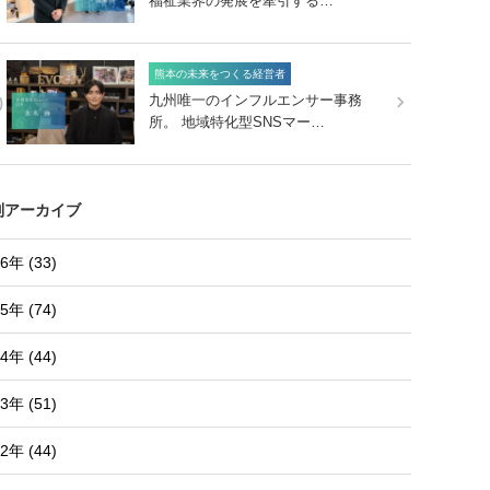
福祉業界の発展を牽引する…
熊本の未来をつくる経営者
0
九州唯一のインフルエンサー事務
所。 地域特化型SNSマー…
別アーカイブ
6年 (33)
5年 (74)
4年 (44)
3年 (51)
2年 (44)