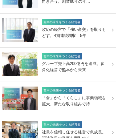
向き合う。創業80年の年…
熊本の未来をつくる経営者
攻めの経営で「強い産交」を取りも
どす。4期連続増収、5年…
熊本の未来をつくる経営者
グループ売上高200億円を達成。多
角化経営で熊本から未来…
熊本の未来をつくる経営者
「食」から「くらし」に事業領域を
拡大、新たな取り組みで持…
熊本の未来をつくる経営者
社員を信頼し任せる経営で急成長。