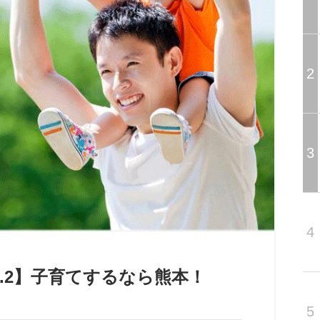
2
3
4
l.2】子育てするなら熊本！
5