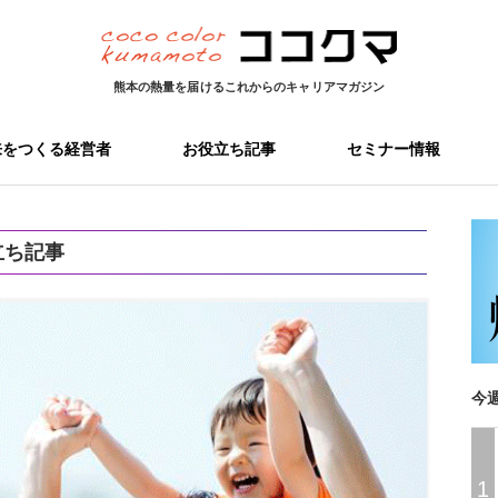
熊本の熱量を届ける
これからのキャリアマガジン
来をつくる経営者
お役立ち記事
セミナー情報
立ち記事
今
1