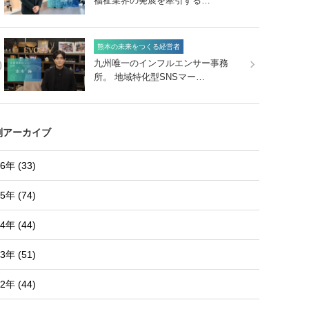
福祉業界の発展を牽引する…
熊本の未来をつくる経営者
0
九州唯一のインフルエンサー事務
所。 地域特化型SNSマー…
別アーカイブ
6年 (33)
5年 (74)
4年 (44)
3年 (51)
2年 (44)