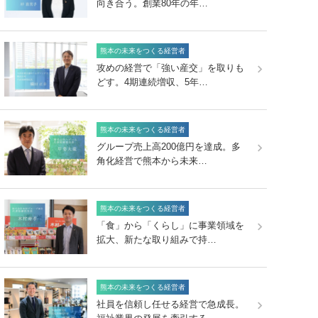
向き合う。創業80年の年…
熊本の未来をつくる経営者
攻めの経営で「強い産交」を取りも
どす。4期連続増収、5年…
熊本の未来をつくる経営者
グループ売上高200億円を達成。多
角化経営で熊本から未来…
熊本の未来をつくる経営者
「食」から「くらし」に事業領域を
拡大、新たな取り組みで持…
熊本の未来をつくる経営者
社員を信頼し任せる経営で急成長。