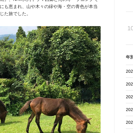
にも恵まれ、山や木々の緑や海・空の青色が本当
じた旅でした。
1
年
202
202
202
202
202