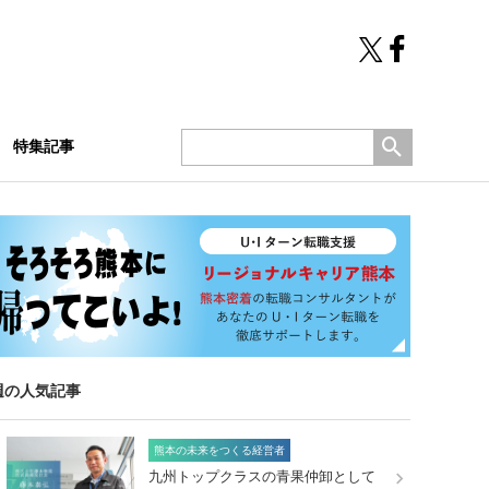
特集記事
週の人気記事
熊本の未来をつくる経営者
九州トップクラスの青果仲卸として