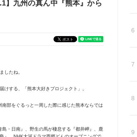
l.1】九州の真ん中『熊本』から
6
7
ましたね。
届けする、「熊本大好きプロジェクト」。
8
州南部をぐるっと一周した際に感じた熊本ならでは
青島・日南』、野生の馬が棲息する『都井岬』、鹿
9
島』、NHK大河ドラマ西郷どんのオープニングで