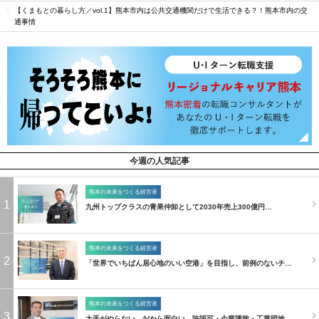
【くまもとの暮らし方／vol.1】熊本市内は公共交通機関だけで生活できる？！熊本市内の交
通事情
今週の人気記事
熊本の未来をつくる経営者
1
九州トップクラスの青果仲卸として2030年売上300億円…
熊本の未来をつくる経営者
2
「世界でいちばん居心地のいい空港」を目指し、前例のないチ…
熊本の未来をつくる経営者
3
大手がやらない、だから面白い。許認可・企業誘致・工業団地…