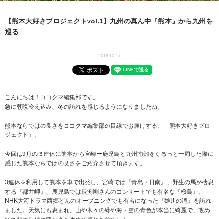
【熊本大好きプロジェクトvol.1】九州の真ん中『熊本』から九州を
巡る
2018.10.17
こんにちは！ココクマ編集部です。
急に朝晩冷え込み、冬の訪れを感じるようになりましたね。
熊本ならではの良さをココクマ編集部の目線でお届けする、「熊本大好きプロ
ジェクト」。
今回は9月の３連休に熊本から宮崎ー鹿児島と九州南部をぐるっと一周した際に
感じた熊本ならではの良さをご紹介させて頂きます。
3連休を利用して熊本を車で出発し、宮崎では『青島・日南』、野生の馬が棲息
する『都井岬』、鹿児島では長渕剛さんのコンサートでも有名な『桜島』、
NHK大河ドラマ西郷どんのオープニングでも有名になった『雄川の滝』を訪れ
ました。天気にも恵まれ、山や木々の緑や海・空の青色が本当に綺麗で、改め