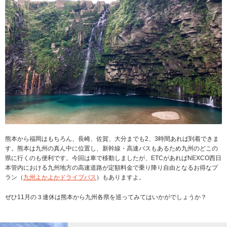
熊本から福岡はもちろん、長崎、佐賀、大分までも2、3時間あれば到着できま
す。熊本は九州の真ん中に位置し、新幹線・高速バスもあるため九州のどこの
県に行くのも便利です。今回は車で移動しましたが、ETCがあればNEXCO西日
本管内における九州地方の高速道路が定額料金で乗り降り自由となるお得なプ
ラン（
九州よかよかドライブパス
）もありますよ。
ぜひ11月の３連休は熊本から九州各県を巡ってみてはいかがでしょうか？