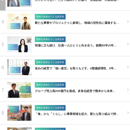
熊本の未来をつくる経営者
4
新たな事業やプロジェクトに参画し、地域の活性化に邁進する…
熊本の未来をつくる経営者
5
現場に立ち続け、社員一人ひとりと向き合う。創業80年の年…
熊本の未来をつくる経営者
6
攻めの経営で「強い産交」を取りもどす。4期連続増収、5年…
熊本の未来をつくる経営者
7
グループ売上高200億円を達成。多角化経営で熊本から未来…
熊本の未来をつくる経営者
8
「食」から「くらし」に事業領域を拡大、新たな取り組みで持…