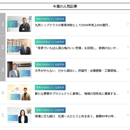
今週の人気記事
熊本の未来をつくる経営者
1
九州トップクラスの青果仲卸として2030年売上300億円…
熊本の未来をつくる経営者
2
「世界でいちばん居心地のいい空港」を目指し、前例のないチ…
熊本の未来をつくる経営者
3
大手がやらない、だから面白い。許認可・企業誘致・工業団地…
熊本の未来をつくる経営者
4
新たな事業やプロジェクトに参画し、地域の活性化に邁進する…
熊本の未来をつくる経営者
5
現場に立ち続け、社員一人ひとりと向き合う。創業80年の年…