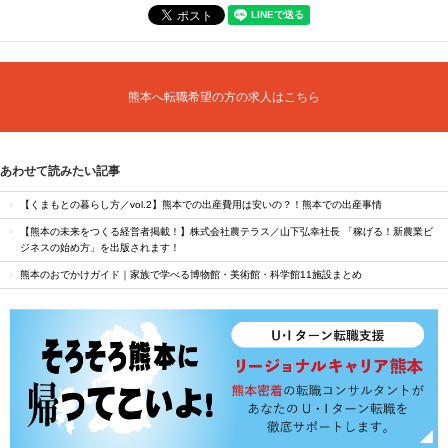
熊本へ転職希望の方の求人はこちら
あわせて読みたい記事
【くまもとの暮らし方／vol.2】熊本での出産費用は安いの？！熊本での出産事情
【熊本の未来をつくる経営者掲載！】株式会社農テラス／山下弘幸社長 「稼げる！新農業ビ
ジネスの始め方」を出版されます！
熊本のおでかけガイド｜家族で学べる博物館・美術館・科学館11施設まとめ