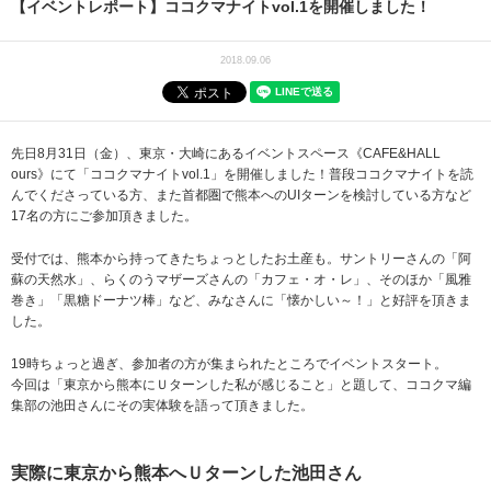
【イベントレポート】ココクマナイトvol.1を開催しました！
2018.09.06
先日8月31日（金）、東京・大崎にあるイベントスペース《CAFE&HALL
ours》にて「ココクマナイトvol.1」を開催しました！普段ココクマナイトを読
んでくださっている方、また首都圏で熊本へのUIターンを検討している方など
17名の方にご参加頂きました。
受付では、熊本から持ってきたちょっとしたお土産も。サントリーさんの「阿
蘇の天然水」、らくのうマザーズさんの「カフェ・オ・レ」、そのほか「風雅
巻き」「黒糖ドーナツ棒」など、みなさんに「懐かしい～！」と好評を頂きま
した。
19時ちょっと過ぎ、参加者の方が集まられたところでイベントスタート。
今回は「東京から熊本にＵターンした私が感じること」と題して、ココクマ編
集部の池田さんにその実体験を語って頂きました。
実際に東京から熊本へＵターンした池田さん