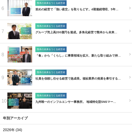
熊本の未来をつくる経営者
6
攻めの経営で「強い産交」を取りもどす。4期連続増収、5年…
熊本の未来をつくる経営者
7
グループ売上高200億円を達成。多角化経営で熊本から未来…
熊本の未来をつくる経営者
8
「食」から「くらし」に事業領域を拡大、新たな取り組みで持…
熊本の未来をつくる経営者
9
社員を信頼し任せる経営で急成長。福祉業界の発展を牽引する…
熊本の未来をつくる経営者
10
九州唯一のインフルエンサー事務所。 地域特化型SNSマー…
年別アーカイブ
2026年 (34)