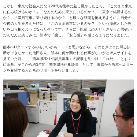
しかし、東京で社会人になり20代も後半に差し掛かったころ、「このまま東京
に住み続けるのか？」「なんのために東京にいるのか？」「東京で結婚するの
か？」「満員電車に乗り続けるのか？」と様々な疑問を抱えるように。自分の
今後の人生を考えた時に、「このまま東京にいるのか？」という漠然とした思
いを日々抱くようになったそうです。さらに、以前はめんどくさかった帰省が
だんだんと楽しみに。熊本で「癒し」「安心感」を感じるようになりました。
熊本へUターンするのもいいかも・・・と思いながら、そのときはまだ帰る決
断ができなかった池田さん。熊本に何か関われる仕事がないかと求人サイトを
見ていた時に、「熊本県移住相談員募集」の記事を見つけ「これだ！」とすぐ
に応募。そこから約3年間「熊本県移住相談員」として、東京から熊本へUIター
ンを希望する人たちのサポートを行いました。