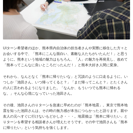
UIターン希望者のほか、熊本県内自治体の担当者さんや実際に移住した方々と
お会いする中で、「熊本にこんな面白い、素敵な人たちがいたんだ！」と思う
ように。熊本という地域の魅力はもちろん、「人」の魅力を再発見し、改めて
「熊本ってこんなに良いところだったんだ！」と熊本大好き人間に変身。
それから、なんとなく「熊本に帰りたいな」と冗談のように口走るように。い
つしか「池田さん、いつ帰ってくると？」「まだ帰ってこんと？」とたくさん
の人に言われるようになりました。「なんか、もういつでも熊本に帰れる
な。」そんな心境になっていった池田さん。
その後、池田さんのＵターンを急速に早めたのが「熊本地震」。東京で熊本地
震を知った池田さんは、その時の無力感が本当につらかったと語ります。親や
友人の元へすぐに行けないもどかしさ・・・。地震後は「熊本に帰りたい」と
Ｕターンを希望する相談者さんが増えたそうです。その中で池田さんも「熊本
に帰りたい」という気持ちを強くします。