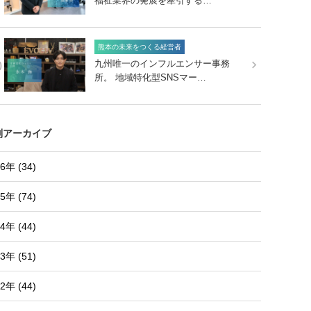
福祉業界の発展を牽引する…
熊本の未来をつくる経営者
0
九州唯一のインフルエンサー事務
所。 地域特化型SNSマー…
別アーカイブ
6年 (34)
5年 (74)
4年 (44)
3年 (51)
2年 (44)