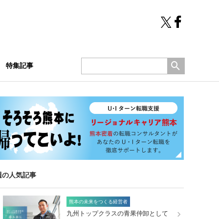
特集記事
週の人気記事
熊本の未来をつくる経営者
九州トップクラスの青果仲卸として