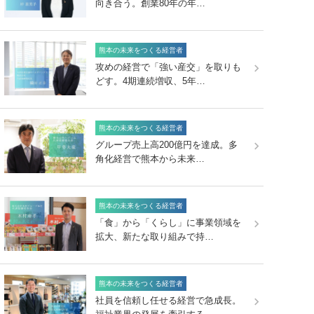
向き合う。創業80年の年…
熊本の未来をつくる経営者
攻めの経営で「強い産交」を取りも
どす。4期連続増収、5年…
熊本の未来をつくる経営者
グループ売上高200億円を達成。多
角化経営で熊本から未来…
熊本の未来をつくる経営者
「食」から「くらし」に事業領域を
拡大、新たな取り組みで持…
熊本の未来をつくる経営者
社員を信頼し任せる経営で急成長。