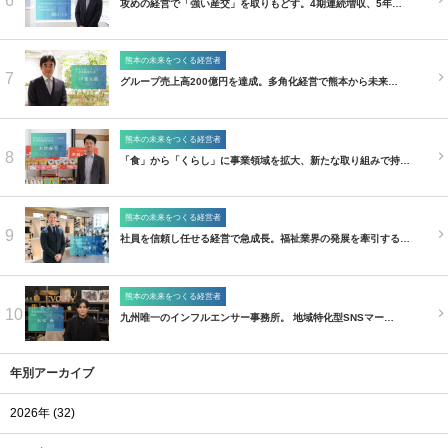
6
攻めの経営で「強い産交」を取りもどす。4期連続増収、5年…
熊本の未来をつくる経営者
7
グループ売上高200億円を達成。多角化経営で熊本から未来…
熊本の未来をつくる経営者
8
「食」から「くらし」に事業領域を拡大、新たな取り組みで持…
熊本の未来をつくる経営者
9
社員を信頼し任せる経営で急成長。福祉業界の発展を牽引する…
熊本の未来をつくる経営者
10
九州唯一のインフルエンサー事務所。 地域特化型SNSマー…
年別アーカイブ
2026年 (32)