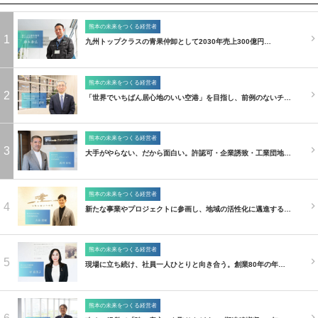
熊本の未来をつくる経営者
1
九州トップクラスの青果仲卸として2030年売上300億円…
熊本の未来をつくる経営者
2
「世界でいちばん居心地のいい空港」を目指し、前例のないチ…
熊本の未来をつくる経営者
3
大手がやらない、だから面白い。許認可・企業誘致・工業団地…
熊本の未来をつくる経営者
4
新たな事業やプロジェクトに参画し、地域の活性化に邁進する…
熊本の未来をつくる経営者
5
現場に立ち続け、社員一人ひとりと向き合う。創業80年の年…
熊本の未来をつくる経営者