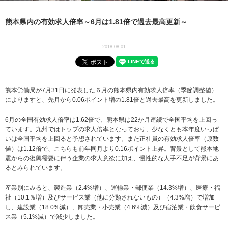
熊本県内の有効求人倍率～6月は1.81倍で過去最高更新～
2018.08.01
熊本労働局が7月31日に発表した６月の熊本県内有効求人倍率（季節調整値）
によりますと、先月から0.06ポイント増の1.81倍と過去最高を更新しました。
6月の全国有効求人倍率は1.62倍で、熊本県は22か月連続で全国平均を上回っ
ています。九州ではトップの求人倍率となっており、少なくとも本年度いっぱ
いは全国平均を上回ると予想されています。また正社員の有効求人倍率（原数
値）は1.12倍で、こちらも前年同月より0.16ポイント上昇。背景として熊本地
震からの復興需要に伴う企業の求人意欲に加え、慢性的な人手不足が背景にあ
るとみられています。
産業別にみると、製造業（2.4%増）、運輸業・郵便業（14.3%増）、医療・福
祉（10.1％増）及びサービス業（他に分類されないもの）（4.3%増）で増加
し、建設業（18.0%減）、卸売業・小売業（4.6%減）及び宿泊業・飲食サービ
ス業（5.1%減）で減少しました。