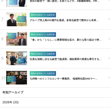
6
攻めの経営で「強い産交」を取りもどす。4期連続増収、5年…
熊本の未来をつくる経営者
7
グループ売上高200億円を達成。多角化経営で熊本から未来…
熊本の未来をつくる経営者
8
「食」から「くらし」に事業領域を拡大、新たな取り組みで持…
熊本の未来をつくる経営者
9
社員を信頼し任せる経営で急成長。福祉業界の発展を牽引する…
熊本の未来をつくる経営者
10
九州唯一のインフルエンサー事務所。 地域特化型SNSマー…
年別アーカイブ
2026年 (33)