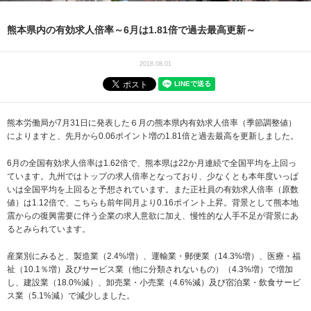
熊本県内の有効求人倍率～6月は1.81倍で過去最高更新～
2018.08.01
熊本労働局が7月31日に発表した６月の熊本県内有効求人倍率（季節調整値）
によりますと、先月から0.06ポイント増の1.81倍と過去最高を更新しました。
6月の全国有効求人倍率は1.62倍で、熊本県は22か月連続で全国平均を上回っ
ています。九州ではトップの求人倍率となっており、少なくとも本年度いっぱ
いは全国平均を上回ると予想されています。また正社員の有効求人倍率（原数
値）は1.12倍で、こちらも前年同月より0.16ポイント上昇。背景として熊本地
震からの復興需要に伴う企業の求人意欲に加え、慢性的な人手不足が背景にあ
るとみられています。
産業別にみると、製造業（2.4%増）、運輸業・郵便業（14.3%増）、医療・福
祉（10.1％増）及びサービス業（他に分類されないもの）（4.3%増）で増加
し、建設業（18.0%減）、卸売業・小売業（4.6%減）及び宿泊業・飲食サービ
ス業（5.1%減）で減少しました。