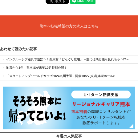
熊本へ転職希望の方の求人はこちら
あわせて読みたい記事
インクルーシブ遊具で遊ぼう！西原村「どんぐり広場」～空には飛行機も見れちゃう!?～
地震から3年、熊本城が来年10月特別公開！
「スタートアップワールドカップ2024九州予選」開催<8/27(火)熊本城ホール>
今週の人気記事