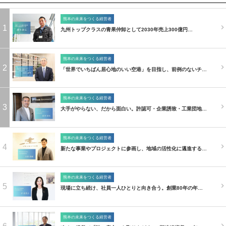
熊本の未来をつくる経営者
1
九州トップクラスの青果仲卸として2030年売上300億円…
熊本の未来をつくる経営者
2
「世界でいちばん居心地のいい空港」を目指し、前例のないチ…
熊本の未来をつくる経営者
3
大手がやらない、だから面白い。許認可・企業誘致・工業団地…
熊本の未来をつくる経営者
4
新たな事業やプロジェクトに参画し、地域の活性化に邁進する…
熊本の未来をつくる経営者
5
現場に立ち続け、社員一人ひとりと向き合う。創業80年の年…
熊本の未来をつくる経営者