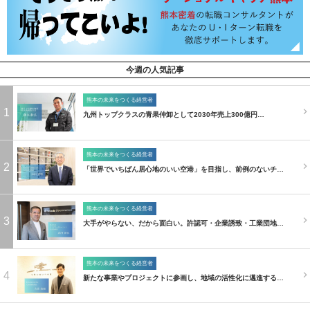
今週の人気記事
熊本の未来をつくる経営者
1
九州トップクラスの青果仲卸として2030年売上300億円…
熊本の未来をつくる経営者
2
「世界でいちばん居心地のいい空港」を目指し、前例のないチ…
熊本の未来をつくる経営者
3
大手がやらない、だから面白い。許認可・企業誘致・工業団地…
熊本の未来をつくる経営者
4
新たな事業やプロジェクトに参画し、地域の活性化に邁進する…