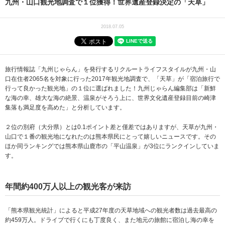
九州・山口観光地調査で１位獲得！世界遺産登録決定の「天草」
2018.07.05
旅行情報誌「九州じゃらん」を発行するリクルートライフスタイルが九州・山
口在住者2065名を対象に行った2017年観光地調査で、「天草」が「宿泊旅行で
行って良かった観光地」の１位に選ばれました！九州じゃらん編集部は「新鮮
な海の幸、雄大な海の絶景、温泉がそろう上に、世界文化遺産登録目前の崎津
集落も満足度を高めた」と分析しています。
２位の別府（大分県）とは0.1ポイント差と僅差ではありますが、天草が九州・
山口で１番の観光地になれたのは熊本県民にとって嬉しいニュースです。その
ほか同ランキングでは熊本県山鹿市の「平山温泉」が3位にランクインしていま
す。
年間約400万人以上の観光客が来訪
「熊本県観光統計」によると平成27年度の天草地域への観光者数は過去最高の
約459万人。ドライブで行くにも丁度良く、また地元の旅館に宿泊し海の幸を