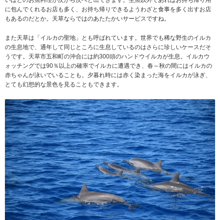
に包んでくれるお店も多く、お持ち帰りできるようわざと食事を多く出すお店
もあるのだとか。天草ならではのあたたかいサービスですね。
また天草は「イルカの聖地」とも呼ばれています。世界でも稀な野生のイルカ
の生息地で、通年して同じところに生息しているのはさらに珍しいケースだそ
うです。天草市五和町の沖合には約300頭のハンドウイルカが生息。イルカウ
ォッチングでは90％以上の確率でイルカに遭遇でき、春～秋の間にはイルカの
赤ちゃんが泳いでいることも。夕暮れ時には赤く染まった海をイルカが泳ぎ、
とても幻想的な景色を見ることもできます。