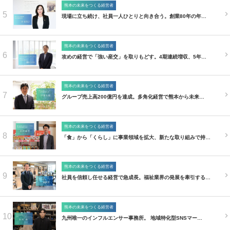
熊本の未来をつくる経営者
5
現場に立ち続け、社員一人ひとりと向き合う。創業80年の年…
熊本の未来をつくる経営者
6
攻めの経営で「強い産交」を取りもどす。4期連続増収、5年…
熊本の未来をつくる経営者
7
グループ売上高200億円を達成。多角化経営で熊本から未来…
熊本の未来をつくる経営者
8
「食」から「くらし」に事業領域を拡大、新たな取り組みで持…
熊本の未来をつくる経営者
9
社員を信頼し任せる経営で急成長。福祉業界の発展を牽引する…
熊本の未来をつくる経営者
10
九州唯一のインフルエンサー事務所。 地域特化型SNSマー…