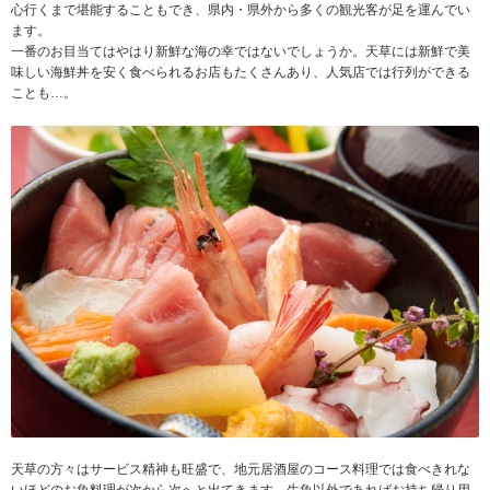
心行くまで堪能することもでき、県内・県外から多くの観光客が足を運んでい
ます。
一番のお目当てはやはり新鮮な海の幸ではないでしょうか。天草には新鮮で美
味しい海鮮丼を安く食べられるお店もたくさんあり、人気店では行列ができる
ことも…。
天草の方々はサービス精神も旺盛で、地元居酒屋のコース料理では食べきれな
いほどのお魚料理が次から次へと出てきます。生魚以外であればお持ち帰り用