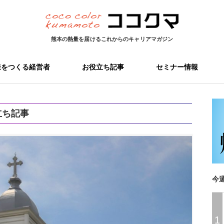
熊本の熱量を届ける
これからのキャリアマガジン
来をつくる経営者
お役立ち記事
セミナー情報
立ち記事
今
1