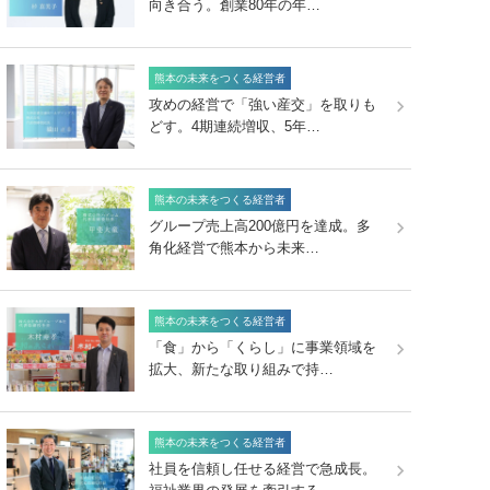
向き合う。創業80年の年…
熊本の未来をつくる経営者
攻めの経営で「強い産交」を取りも
どす。4期連続増収、5年…
熊本の未来をつくる経営者
グループ売上高200億円を達成。多
角化経営で熊本から未来…
熊本の未来をつくる経営者
「食」から「くらし」に事業領域を
拡大、新たな取り組みで持…
熊本の未来をつくる経営者
社員を信頼し任せる経営で急成長。