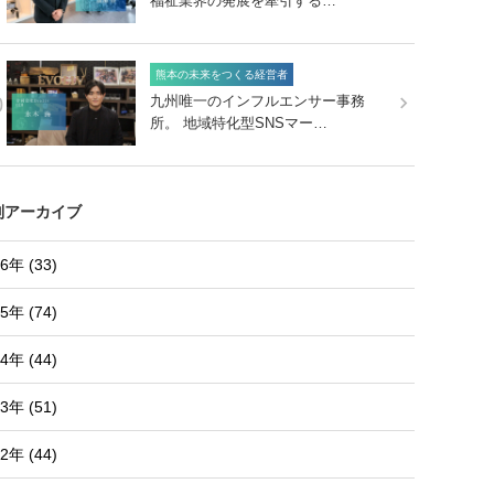
福祉業界の発展を牽引する…
熊本の未来をつくる経営者
0
九州唯一のインフルエンサー事務
所。 地域特化型SNSマー…
別アーカイブ
6年 (33)
5年 (74)
4年 (44)
3年 (51)
2年 (44)