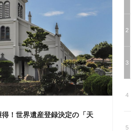
2
3
4
獲得！世界遺産登録決定の「天
5