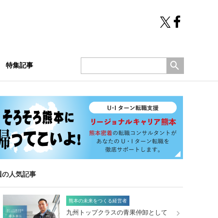
特集記事
週の人気記事
熊本の未来をつくる経営者
九州トップクラスの青果仲卸として