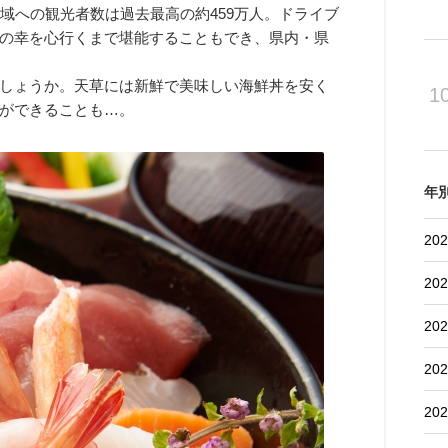
域への観光者数は過去最高の約459万人。ドライブ
の幸を心行くまで堪能することもでき、県内・県
しょうか。天草には新鮮で美味しい海鮮丼を安く
1
ができることも…。
年
202
202
202
202
202