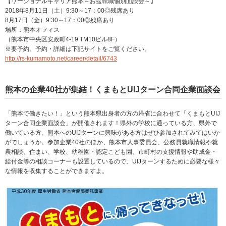
【リージョナルキャリア熊本～お盆転職個別面談会～】
2018年8月11日（土）9:30～17：00◎残席あり
8月17日（金）9:30～17：00◎残席あり
場所：熊本オフィス
（熊本市中央区安政町4-19 TM10ビル8F）
※要予約。予約・詳細は下記サイトをご覧ください。
http://rs-kumamoto.net/career/detail/6743
熊本の企業40社が集結！くまもとUIJターン合同企業面談会
「熊本で働きたい！」という熊本県出身者の方の帰省に合わせて「くまもとUIJ
ターン合同企業面談会」が開催されます！県外の学校に通っている方、県外で
働いている方、熊本へのUIJターンに興味がある方はぜひ参加されてみてはいか
がでしょうか。参加企業40社のほか、熊本市人事委員会、公務員就職情報や就
農相談、住まい、学校、幼稚園・認定こども園、市町村の支援情報や助成金・
給付金等の相談コーナーも設置しているので、UIJターンするために必要な様々
な情報を収集することができますよ。