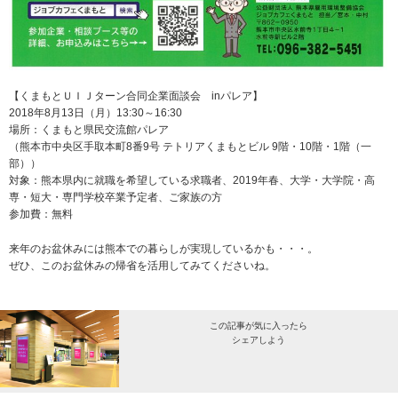
【くまもとＵＩＪターン合同企業面談会 inパレア】
2018年8月13日（月）13:30～16:30
場所：くまもと県民交流館パレア
（熊本市中央区手取本町8番9号 テトリアくまもとビル 9階・10階・1階（一
部））
対象：熊本県内に就職を希望している求職者、2019年春、大学・大学院・高
専・短大・専門学校卒業予定者、ご家族の方
参加費：無料
来年のお盆休みには熊本での暮らしが実現しているかも・・・。
ぜひ、このお盆休みの帰省を活用してみてくださいね。
この記事が気に入ったら
シェアしよう