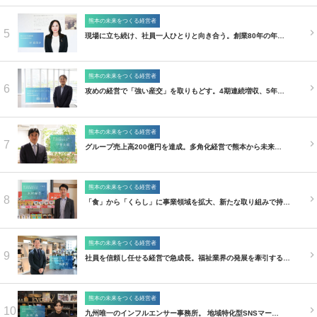
熊本の未来をつくる経営者
5
現場に立ち続け、社員一人ひとりと向き合う。創業80年の年…
熊本の未来をつくる経営者
6
攻めの経営で「強い産交」を取りもどす。4期連続増収、5年…
熊本の未来をつくる経営者
7
グループ売上高200億円を達成。多角化経営で熊本から未来…
熊本の未来をつくる経営者
8
「食」から「くらし」に事業領域を拡大、新たな取り組みで持…
熊本の未来をつくる経営者
9
社員を信頼し任せる経営で急成長。福祉業界の発展を牽引する…
熊本の未来をつくる経営者
10
九州唯一のインフルエンサー事務所。 地域特化型SNSマー…