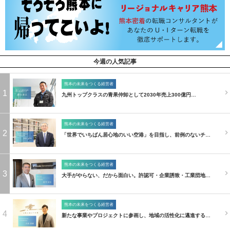
今週の人気記事
熊本の未来をつくる経営者
1
九州トップクラスの青果仲卸として2030年売上300億円…
熊本の未来をつくる経営者
2
「世界でいちばん居心地のいい空港」を目指し、前例のないチ…
熊本の未来をつくる経営者
3
大手がやらない、だから面白い。許認可・企業誘致・工業団地…
熊本の未来をつくる経営者
4
新たな事業やプロジェクトに参画し、地域の活性化に邁進する…