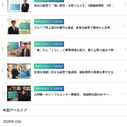
6
攻めの経営で「強い産交」を取りもどす。4期連続増収、5年…
熊本の未来をつくる経営者
7
グループ売上高200億円を達成。多角化経営で熊本から未来…
熊本の未来をつくる経営者
8
「食」から「くらし」に事業領域を拡大、新たな取り組みで持…
熊本の未来をつくる経営者
9
社員を信頼し任せる経営で急成長。福祉業界の発展を牽引する…
熊本の未来をつくる経営者
10
九州唯一のインフルエンサー事務所。 地域特化型SNSマー…
年別アーカイブ
2026年 (34)