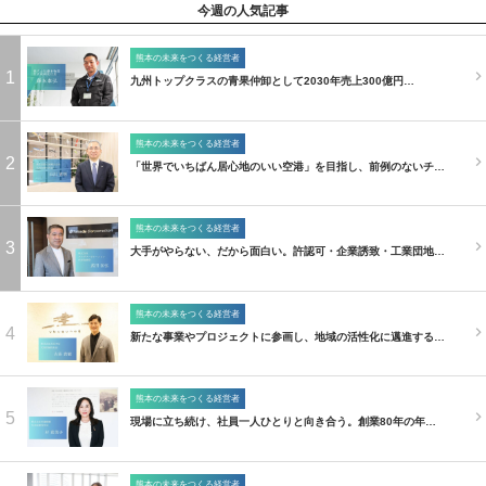
今週の人気記事
熊本の未来をつくる経営者
1
九州トップクラスの青果仲卸として2030年売上300億円…
熊本の未来をつくる経営者
2
「世界でいちばん居心地のいい空港」を目指し、前例のないチ…
熊本の未来をつくる経営者
3
大手がやらない、だから面白い。許認可・企業誘致・工業団地…
熊本の未来をつくる経営者
4
新たな事業やプロジェクトに参画し、地域の活性化に邁進する…
熊本の未来をつくる経営者
5
現場に立ち続け、社員一人ひとりと向き合う。創業80年の年…
熊本の未来をつくる経営者