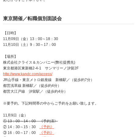
東京開催／転職個別面談会
【日時】
11月09日（金）13：00～18：30
11月10日（土）9：30～17：00
【場所】
株式会社クライス＆カンパニー(弊社提携先)
東京都港区東新橋2-4-1 サンマリーノ汐留2F
http://www.kandc.com/access/
JR山手線・東京メトロ銀座線 新橋駅／（徒歩約7分）
都営浅草線 新橋駅／（徒歩約4分）
都営大江戸線 汐留駅／（徒歩約4分）
※要予約。下記時間帯の中からご予約をお願い致します。
11月9日（金）
① 13：00～14：00 《予約済》
② 14：30～15：30
《予約》
③ 16：00～17：00
《予約》