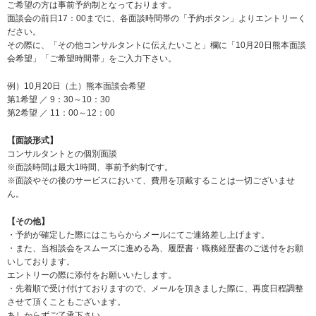
ご希望の方は事前予約制となっております。
面談会の前日17：00までに、各面談時間帯の「予約ボタン」よりエントリーく
ださい。
その際に、「その他コンサルタントに伝えたいこと」欄に「10月20日熊本面談
会希望」「ご希望時間帯」をご入力下さい。
例）10月20日（土）熊本面談会希望
第1希望 ／ 9：30～10：30
第2希望 ／ 11：00～12：00
【面談形式】
コンサルタントとの個別面談
※面談時間は最大1時間、事前予約制です。
※面談やその後のサービスにおいて、費用を頂戴することは一切ございませ
ん。
【その他】
・予約が確定した際にはこちらからメールにてご連絡差し上げます。
・また、当相談会をスムーズに進める為、履歴書・職務経歴書のご送付をお願
いしております。
エントリーの際に添付をお願いいたします。
・先着順で受け付けておりますので、メールを頂きました際に、再度日程調整
させて頂くこともございます。
あしからずご了承下さい。