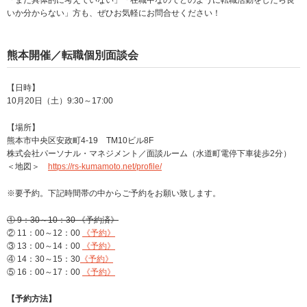
「まだ具体的に考えていない」「在職中なのでどのように転職活動をしたら良
いか分からない」方も、ぜひお気軽にお問合せください！
熊本開催／転職個別面談会
【日時】
10月20日（土）9:30～17:00
【場所】
熊本市中央区安政町4-19 TM10ビル8F
株式会社パーソナル・マネジメント／面談ルーム（水道町電停下車徒歩2分）
＜地図＞
https://rs-kumamoto.net/profile/
※要予約。下記時間帯の中からご予約をお願い致します。
① 9：30～10：30 《予約済》
② 11：00～12：00
《予約》
③ 13：00～14：00
《予約》
④ 14：30～15：30
《予約》
⑤ 16：00～17：00
《予約》
【予約方法】