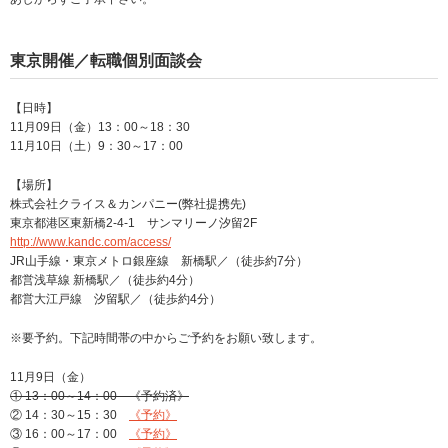
東京開催／転職個別面談会
【日時】
11月09日（金）13：00～18：30
11月10日（土）9：30～17：00
【場所】
株式会社クライス＆カンパニー(弊社提携先)
東京都港区東新橋2-4-1 サンマリーノ汐留2F
http://www.kandc.com/access/
JR山手線・東京メトロ銀座線 新橋駅／（徒歩約7分）
都営浅草線 新橋駅／（徒歩約4分）
都営大江戸線 汐留駅／（徒歩約4分）
※要予約。下記時間帯の中からご予約をお願い致します。
11月9日（金）
① 13：00～14：00 《予約済》
② 14：30～15：30
《予約》
③ 16：00～17：00
《予約》