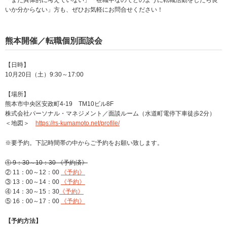
「まだ具体的に考えていない」「在職中なのでどのように転職活動をしたら良
いか分からない」方も、ぜひお気軽にお問合せください！
熊本開催／転職個別面談会
【日時】
10月20日（土）9:30～17:00
【場所】
熊本市中央区安政町4-19 TM10ビル8F
株式会社パーソナル・マネジメント／面談ルーム（水道町電停下車徒歩2分）
＜地図＞
https://rs-kumamoto.net/profile/
※要予約。下記時間帯の中からご予約をお願い致します。
① 9：30～10：30 《予約済》
② 11：00～12：00
《予約》
③ 13：00～14：00
《予約》
④ 14：30～15：30
《予約》
⑤ 16：00～17：00
《予約》
【予約方法】