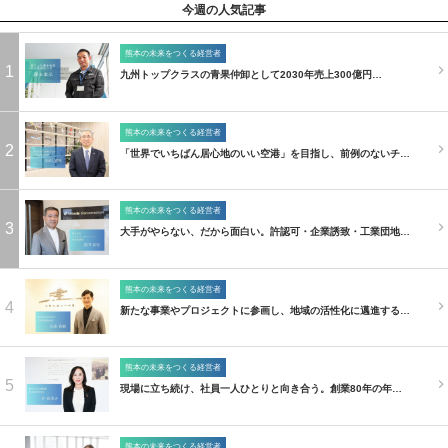
今週の人気記事
熊本の未来をつくる経営者
1
九州トップクラスの青果仲卸として2030年売上300億円…
熊本の未来をつくる経営者
2
「世界でいちばん居心地のいい空港」を目指し、前例のないチ…
熊本の未来をつくる経営者
3
大手がやらない、だから面白い。許認可・企業誘致・工業団地…
熊本の未来をつくる経営者
4
新たな事業やプロジェクトに参画し、地域の活性化に邁進する…
熊本の未来をつくる経営者
5
現場に立ち続け、社員一人ひとりと向き合う。創業80年の年…
熊本の未来をつくる経営者