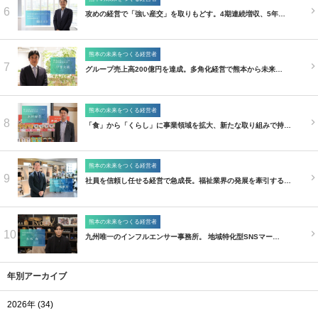
6
攻めの経営で「強い産交」を取りもどす。4期連続増収、5年…
熊本の未来をつくる経営者
7
グループ売上高200億円を達成。多角化経営で熊本から未来…
熊本の未来をつくる経営者
8
「食」から「くらし」に事業領域を拡大、新たな取り組みで持…
熊本の未来をつくる経営者
9
社員を信頼し任せる経営で急成長。福祉業界の発展を牽引する…
熊本の未来をつくる経営者
10
九州唯一のインフルエンサー事務所。 地域特化型SNSマー…
年別アーカイブ
2026年 (34)