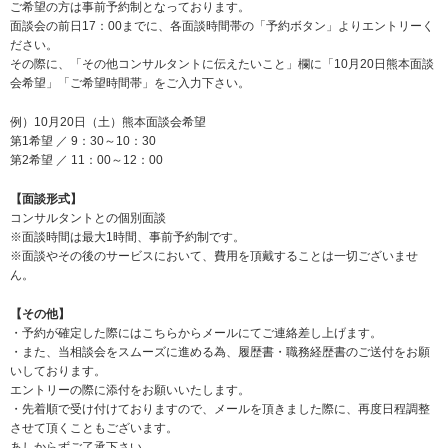
ご希望の方は事前予約制となっております。
面談会の前日17：00までに、各面談時間帯の「予約ボタン」よりエントリーく
ださい。
その際に、「その他コンサルタントに伝えたいこと」欄に「10月20日熊本面談
会希望」「ご希望時間帯」をご入力下さい。
例）10月20日（土）熊本面談会希望
第1希望 ／ 9：30～10：30
第2希望 ／ 11：00～12：00
【面談形式】
コンサルタントとの個別面談
※面談時間は最大1時間、事前予約制です。
※面談やその後のサービスにおいて、費用を頂戴することは一切ございませ
ん。
【その他】
・予約が確定した際にはこちらからメールにてご連絡差し上げます。
・また、当相談会をスムーズに進める為、履歴書・職務経歴書のご送付をお願
いしております。
エントリーの際に添付をお願いいたします。
・先着順で受け付けておりますので、メールを頂きました際に、再度日程調整
させて頂くこともございます。
あしからずご了承下さい。