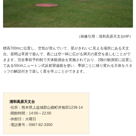
（画像引用：清和高原天文台HP）
標高700mに位置し、空気が澄んでいて、星がきれいに見える場所にある天文
台。昼間は草原で遊んで、夜には空一杯に広がる満天の星空を楽しむことがで
きます。完全事前予約制で天体観測会を実施されており、2階の観測室に設置し
てある50cmニュートン式反射望遠鏡を使い、季節ごとに移り変わる天体をスタ
ッフの解説付きで楽しく星を学ぶことができます。
清和高原天文台
-住所：熊本県上益城郡山都町井無田1238-14
-開館時間：14:00～22:00
-休館日：火曜日
-電話番号：0967-82-3300