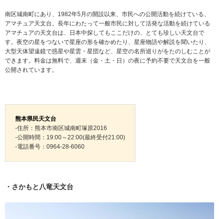
南区城南町にあり、1982年5月の開設以来、市民への公開活動を続けている、
アマチュア天文台。長年にわたって一般市民に対して活発な活動を続けている
アマチュアの天文台は、日本中探してもここだけの、とても珍しい天文台で
す。夜空の星をつないで星座の形を確かめたり、星座物語や解説を聞いたり、
大型天体望遠鏡で惑星や星雲・星団など、星空の名所巡りがをたのしむことが
できます。料金は無料で、週末（金・土・日）の夜に予約不要で天文台を一般
公開されています。
熊本県民天文台
-住所：熊本市南区城南町塚原2016
-公開時間：19:00～22:00(最終受付21:00)
-電話番号：0964-28-6060
・さかもと八竜天文台