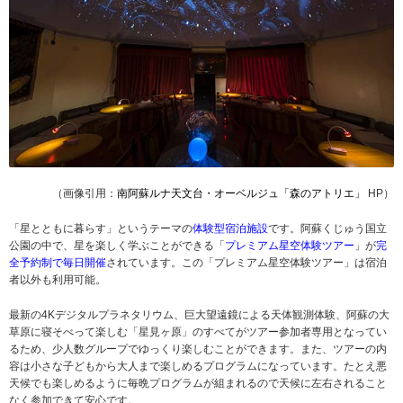
（画像引用：
南阿蘇ルナ天文台・オーベルジュ「森のアトリエ」
HP）
「星とともに暮らす」というテーマの
体験型宿泊施設
です。阿蘇くじゅう国立
公園の中で、星を楽しく学ぶことができる「
プレミアム星空体験ツアー
」が
完
全予約制で毎日開催
されています。この「プレミアム星空体験ツアー」は宿泊
者以外も利用可能。
最新の4Kデジタルプラネタリウム、巨大望遠鏡による天体観測体験、阿蘇の大
草原に寝そべって楽しむ「星見ヶ原」のすべてがツアー参加者専用となってい
るため、少人数グループでゆっくり楽しむことができます。また、ツアーの内
容は小さな子どもから大人まで楽しめるプログラムになっています。たとえ悪
天候でも楽しめるように毎晩プログラムが組まれるので天候に左右されること
なく参加できて安心です。