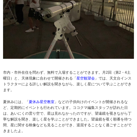
市内・市外在住を問わず、無料で入場することができます。月2回（第2・4土
曜日）と、天体現象に合わせて開催される「
星空観望会
」では、天文台インス
トラクターによる詳しい解説を聞きながら、楽しく星について学ぶことができ
ます。
夏休みには、「
夏休み星空教室
」などの子供向けのイベントが開催されるな
ど、定期的にイベントも行われています。ココクマ編集スタッフが訪れた日
は、あいにくの雲り空で、星は見れなかったのですが、望遠鏡を覗きながら丁
寧な解説を聞き、楽しく星を学ぶことができました。望遠鏡を覗く順番を待つ
間、星に関する映像なども見ることができ、退屈することなく過ごすことがで
きましたよ。