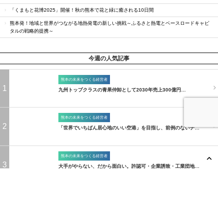
「くまもと花博2025」開催！秋の熊本で花と緑に癒される10日間
熊本発！地域と世界がつながる地熱発電の新しい挑戦～ふるさと熱電とベースロードキャピ
タルの戦略的提携～
今週の人気記事
熊本の未来をつくる経営者
1
九州トップクラスの青果仲卸として2030年売上300億円…
熊本の未来をつくる経営者
2
「世界でいちばん居心地のいい空港」を目指し、前例のないチ…
熊本の未来をつくる経営者
3
大手がやらない、だから面白い。許認可・企業誘致・工業団地…
熊本の未来をつくる経営者
4
新たな事業やプロジェクトに参画し、地域の活性化に邁進する…