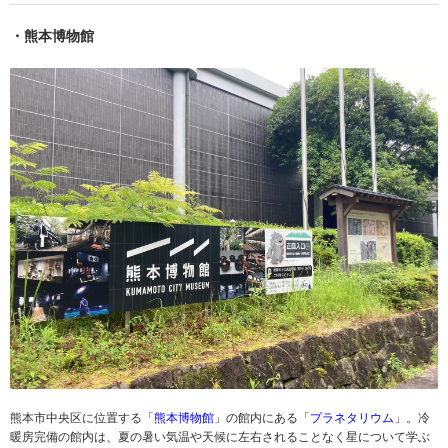
・熊本博物館
熊本市中央区に位置する「
熊本博物館
」の館内にある「
プラネタリウム
」。冷
暖房完備の館内は、夏の暑い気温や天候に左右されることなく星について学ぶ