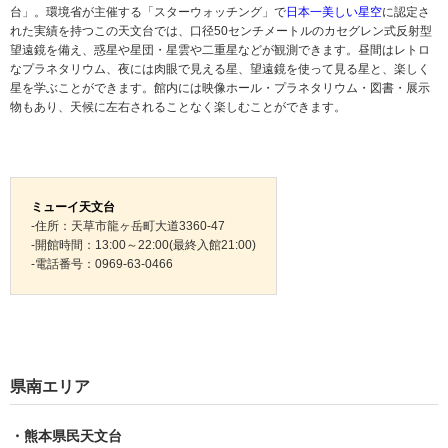
台」。環境省が主催する「スターウォッチング」で
日本一美しい星空
に認定さ
れた実績を持つこの天文台では、口径50センチメートルのカセグレン式反射型
望遠鏡を備え、惑星や星団・星雲や二重星などが観測できます。昼間はレトロ
なプラネタリウム、夜には肉眼で見える星、望遠鏡を使って見る星と、楽しく
星を学ぶことができます。館内には映像ホール・プラネタリウム・図書・展示
物もあり、天候に左右されることなく楽しむことができます。
ミューイ天文台
-住所：天草市龍ヶ岳町大道3360-47
-開館時間：13:00～22:00(最終入館21:00)
-電話番号：0969-63-0466
県南エリア
・熊本県民天文台