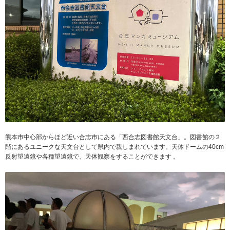
熊本市中心部からほど近い合志市にある「西合志図書館天文台」。図書館の２
階にあるユニークな天文台として県内で親しまれています。天体ドームの40cm
反射望遠鏡や各種望遠鏡で、天体観察をすることができます 。