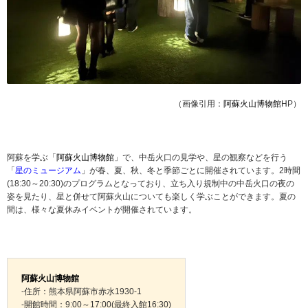
（画像引用：
阿蘇火山博物館
HP）
阿蘇を学ぶ「
阿蘇火山博物館
」で、中岳火口の見学や、星の観察などを行う
「
星のミュージアム
」が春、夏、秋、冬と季節ごとに開催されています。2時間
(18:30～20:30)のプログラムとなっており、立ち入り規制中の中岳火口の夜の
姿を見たり、星と併せて阿蘇火山についても楽しく学ぶことができます。夏の
間は、様々な夏休みイベントが開催されています。
阿蘇火山博物館
-住所：熊本県阿蘇市赤水1930-1
-開館時間：9:00～17:00(最終入館16:30)