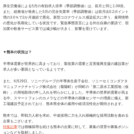
厚生労働省による5月の有効求人倍率（季節調整値）は、前月と同じ1.09倍。
また、総務省が発表した5月の完全失業率（季節調整値）は前月比0.2ポイント
増の3.0％で2か月連続で悪化。新型コロナウイルス感染拡大に伴う、雇用情勢
の悪化が長期化している状況です。緊急事態宣言による外出自粛の要請で、宿
泊業や飲食サービス業では減少幅が大きく、影響を受けています。
▼熊本の状況は？
半導体需要が世界的に高まっており、製造業の需要と災害復興支援の建設業が
求人が多い要因となっているようです。
また、6月29日、ソニーグループの半導体生産子会社、ソニーセミコンダクタ
マニュファクチャリング株式会社（菊陽町）が同町の「第二原水工業団地（仮
称）」の用地取得の申し入れを明らかにしました。半導体の世界的需要が高ま
る中、スマートフォンのカメラなどの半導体の画像センサーの増産に備え、新
工場建設予定されており、熊本県全体の雇用や経済活性化が期待されます。
熊本では、即戦力人材を求め、中途採用に力を入れ積極的な採用活動を進める
企業もございます。
特集記事
では積極採用を続ける熊本の企業に対して、募集の背景や募集ポジシ
ョンなどを取材しました。