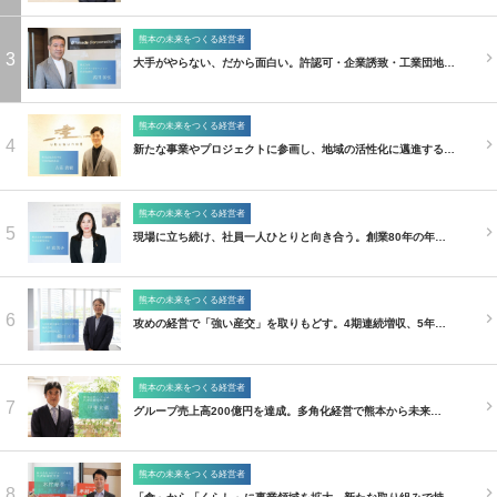
熊本の未来をつくる経営者
3
大手がやらない、だから面白い。許認可・企業誘致・工業団地…
熊本の未来をつくる経営者
4
新たな事業やプロジェクトに参画し、地域の活性化に邁進する…
熊本の未来をつくる経営者
5
現場に立ち続け、社員一人ひとりと向き合う。創業80年の年…
熊本の未来をつくる経営者
6
攻めの経営で「強い産交」を取りもどす。4期連続増収、5年…
熊本の未来をつくる経営者
7
グループ売上高200億円を達成。多角化経営で熊本から未来…
熊本の未来をつくる経営者
8