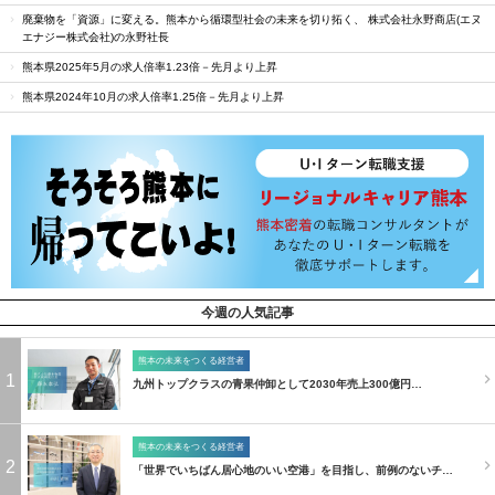
廃棄物を「資源」に変える。熊本から循環型社会の未来を切り拓く、 株式会社永野商店(エヌ
エナジー株式会社)の永野社長
熊本県2025年5月の求人倍率1.23倍－先月より上昇
熊本県2024年10月の求人倍率1.25倍－先月より上昇
今週の人気記事
熊本の未来をつくる経営者
1
九州トップクラスの青果仲卸として2030年売上300億円…
熊本の未来をつくる経営者
2
「世界でいちばん居心地のいい空港」を目指し、前例のないチ…