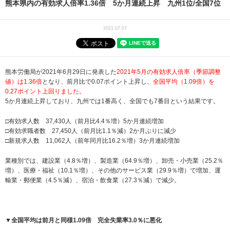
熊本県内の有効求人倍率1.36倍 5か月連続上昇 九州1位/全国7位
2021.07.07
熊本労働局が2021年6月29日に発表した
2021年5月の有効求人倍率（季節調整
値）は1.36倍
となり、前月比で0.07ポイント上昇し、
全国平均（1.09倍）を
0.27ポイント上回りました。
5か月連続上昇しており、九州では1番高く、全国でも7番目という結果です。
□有効求人数 37,430人（前月比4.4％増）5か月連続増加
□有効求職者数 27,450人（前月比1.1％減）2か月ぶりに減少
□新規求人数 11,062人（前年同月比16.2％増）3か月連続増加
業種別では、建設業（4.8％増）、製造業（64.9％増）、卸売・小売業（25.2％
増）、医療・福祉（10.1％増）、その他のサービス業（29.9％増）で増加、運
輸業・郵便業（4.5％減）、宿泊・飲食業（27.3％減）で減少。
▼全国平均は前月と同様1.09倍 完全失業率3.0％に悪化