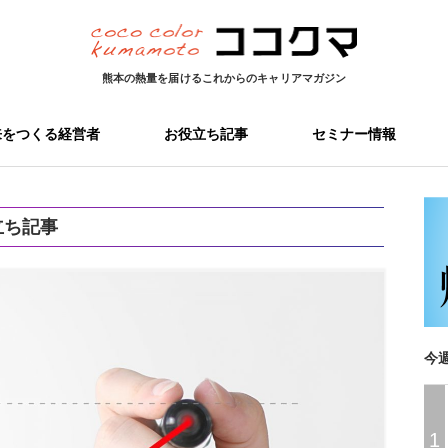
熊本の熱量を届ける
これからのキャリアマガジン
来をつくる経営者
お役立ち記事
セミナー情報
立ち記事
今
1