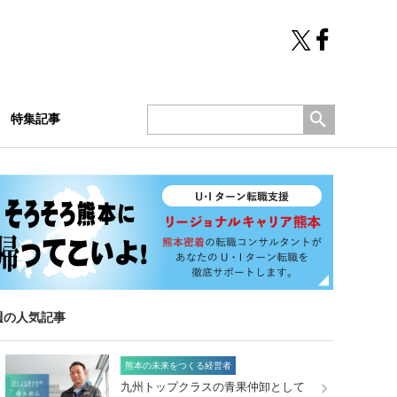
特集記事
週の人気記事
熊本の未来をつくる経営者
九州トップクラスの青果仲卸として