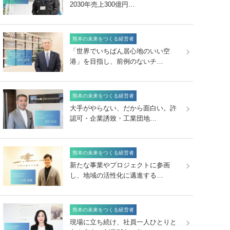
2030年売上300億円…
熊本の未来をつくる経営者
「世界でいちばん居心地のいい空
港」を目指し、前例のないチ…
熊本の未来をつくる経営者
大手がやらない、だから面白い。許
認可・企業誘致・工業団地…
熊本の未来をつくる経営者
新たな事業やプロジェクトに参画
し、地域の活性化に邁進する…
熊本の未来をつくる経営者
現場に立ち続け、社員一人ひとりと