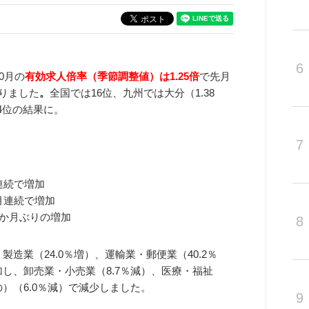
6
10月の
有効求人倍率（季節調整値）は1.25倍
で先月
りました
。
全国では16位、九州では大分（1.38
で4位の結果に。
7
月連続で増加
か月連続で増加
20か月ぶりの増加
8
造業（24.0％増）、運輸業・郵便業（40.2％
加し、卸売業・小売業（8.7％減）、医療・福祉
）（6.0％減）で減少しました。
9