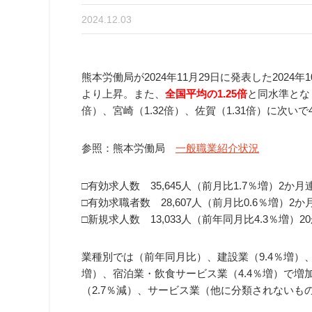
2024.12.03
熊本労働局が2024年11月29日に発表した2024年
より上昇。また、
全国平均の1.25倍
と同水準とな
倍）、宮崎（1.32倍）、佐賀（1.31倍）に次い
参照：熊本労働局
一般職業紹介状況
□有効求人数 35,645人（前月比1.7％増）2か
□有効求職者数 28,607人（前月比0.6％増）2
□新規求人数 13,033人（前年同月比4.3％増）
業種別では（前年同月比）、建設業（9.4％増）、製
増）、宿泊業・飲食サービス業（4.4％増）で増
（2.7％減）、サービス業（他に分類されないもの