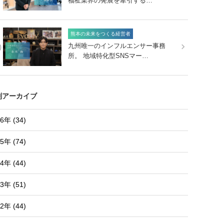
福祉業界の発展を牽引する…
熊本の未来をつくる経営者
0
九州唯一のインフルエンサー事務
所。 地域特化型SNSマー…
別アーカイブ
6年 (34)
5年 (74)
4年 (44)
3年 (51)
2年 (44)