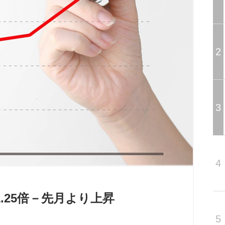
2
3
4
1.25倍－先月より上昇
5