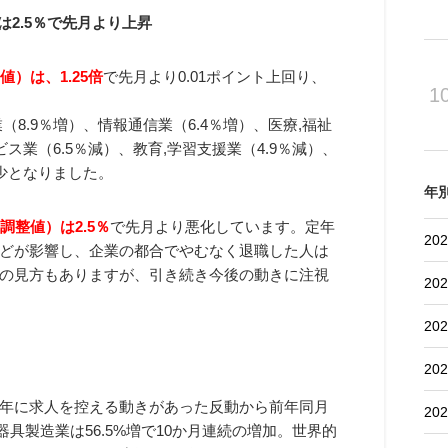
は2.5％で先月より上昇
）は、1.25倍
で先月より0.01ポイント上回り、
1
8.9％増）、情報通信業（6.4％増）、医療,福祉
ス業（6.5％減）、教育,学習支援業（4.9％減）、
減少となりました。
年
調整値）は2.5％
で先月より悪化しています。定年
202
どが影響し、企業の都合でやむなく退職した人は
の見方もありますが、引き続き今後の動きに注視
202
202
202
年に求人を控える動きがあった反動から前年同月
202
器具製造業は56.5%増で10か月連続の増加。世界的