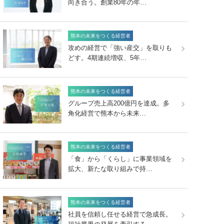
向き合う。創業80年の年…
熊本の未来をつくる経営者
攻めの経営で「強い産交」を取りも
どす。4期連続増収、5年…
熊本の未来をつくる経営者
グループ売上高200億円を達成。多
角化経営で熊本から未来…
熊本の未来をつくる経営者
「食」から「くらし」に事業領域を
拡大、新たな取り組みで持…
熊本の未来をつくる経営者
社員を信頼し任せる経営で急成長。