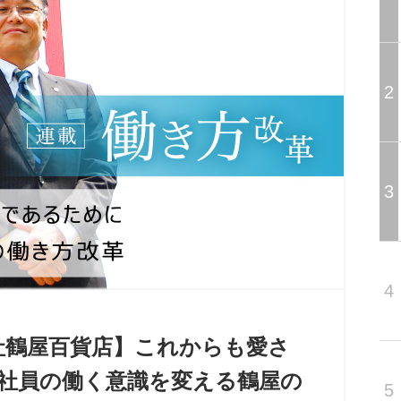
2
3
4
社鶴屋百貨店】これからも愛さ
 社員の働く意識を変える鶴屋の
5