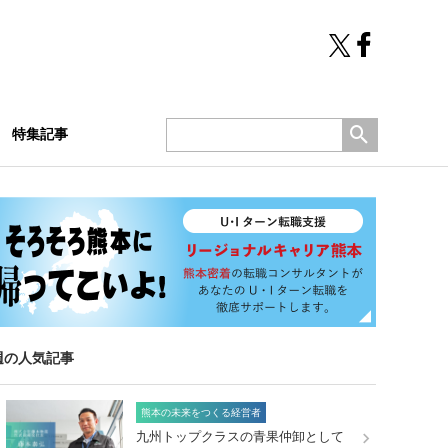
特集記事
週の人気記事
熊本の未来をつくる経営者
九州トップクラスの青果仲卸として