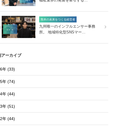
福祉業界の発展を牽引する…
熊本の未来をつくる経営者
0
九州唯一のインフルエンサー事務
所。 地域特化型SNSマー…
別アーカイブ
6年 (33)
5年 (74)
4年 (44)
3年 (51)
2年 (44)