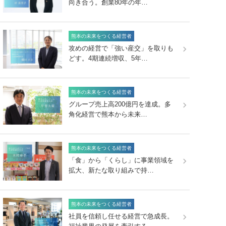
向き合う。創業80年の年…
熊本の未来をつくる経営者
攻めの経営で「強い産交」を取りも
どす。4期連続増収、5年…
熊本の未来をつくる経営者
グループ売上高200億円を達成。多
角化経営で熊本から未来…
熊本の未来をつくる経営者
「食」から「くらし」に事業領域を
拡大、新たな取り組みで持…
熊本の未来をつくる経営者
社員を信頼し任せる経営で急成長。