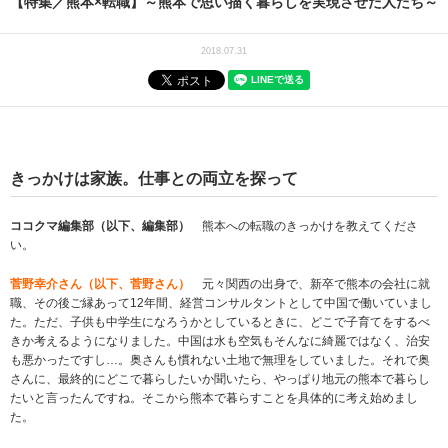
【特集／熊本×転職】～熊本で思い描く暮らしを実現させた人たち～
2018.07.31
きっかけは家族。仕事との両立を探って
ココクマ編集部（以下、編集部）
熊本への転職のきっかけを教えてくださ
い。
菅野幸介さん（以下、菅野さん）
元々関西の出身で、新卒で熊本の会社に就
職、その後ご縁あって12年間、経営コンサルタントとして中国で働いていまし
た。ただ、子供も中学生になろうかとしているときに、どこで子育てをするべ
きか考えるようになりました。中国は水も空気もそんなに綺麗ではなく、治安
も悪かったですし…。奥さんも慣れない土地で無理をしていました。それで奥
さんに、最終的にどこで暮らしたいか聞いたら、やっぱり地元の熊本で暮らし
たいと言ったんですね。そこから熊本で暮らすことを具体的に考え始めまし
た。