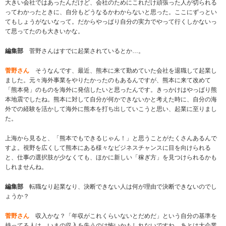
大きい会社ではあったんだけど、会社のためにこれだけ頑張った人が切られる
ってわかったときに、自分もどうなるかわからないと思った。ここにずっとい
てもしょうがないなって。だからやっぱり自分の実力でやって行くしかないっ
て思ってたのも大きいかな。
編集部
菅野さんはすでに起業されているとか…。
菅野さん
そうなんです、最近、熊本に来て勤めていた会社を退職して起業し
ました。元々海外事業をやりたかったのもあるんですが、熊本に来て改めて
「熊本発」のものを海外に発信したいと思ったんです。きっかけはやっぱり熊
本地震でしたね。熊本に対して自分が何かできないかと考えた時に、自分の海
外での経験を活かして海外に熊本を打ち出していこうと思い、起業に至りまし
た。
上海から見ると、「熊本でもできるじゃん！」と思うことがたくさんあるんで
すよ。視野を広くして熊本にある様々なビジネスチャンスに目を向けられる
と、仕事の選択肢が少なくても、ほかに新しい「稼ぎ方」を見つけられるかも
しれませんね。
編集部
転職なり起業なり、決断できない人は何が理由で決断できないのでし
ょうか？
菅野さん
収入かな？「年収がこれくらいないとだめだ」という自分の基準を
持ってる人は、いまの収入を失うのは怖いかもしれないですね。あとは大企業