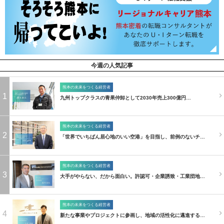
今週の人気記事
熊本の未来をつくる経営者
1
九州トップクラスの青果仲卸として2030年売上300億円…
熊本の未来をつくる経営者
2
「世界でいちばん居心地のいい空港」を目指し、前例のないチ…
熊本の未来をつくる経営者
3
大手がやらない、だから面白い。許認可・企業誘致・工業団地…
熊本の未来をつくる経営者
4
新たな事業やプロジェクトに参画し、地域の活性化に邁進する…