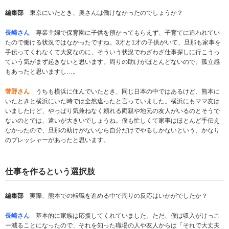
編集部
東京にいたとき、奥さんは働けなかったのでしょうか？
長崎さん
専業主婦で保育園に子供を預かってもらえず、子育てに追われてい
たので働ける状況ではなかったですね。3才と1才の子供がいて、旦那も家事を
手伝ってくれなくて大変なのに、そういう状況でわざわざ仕事探しに行こうっ
ていう気がまず起きないと思います。周りの助けがほとんどないので、孤立感
もあったと思いますし…。
菅野さん
うちも横浜に住んでいたとき、同じ日本の中ではあるけど、熊本に
いたときと横浜にいた時では全然違ったと言っていました。横浜にもママ友は
いましたけど、やっぱり気兼ねなく頼れる両親や地元の友人がいるのとそうで
ないのとでは、違いが大きいでしょうね。僕も忙しくて家事はほとんど手伝え
なかったので、旦那の助けがないなら自分だけでやるしかないという、かなり
のプレッシャーがあったと思います。
仕事を作るという選択肢
編集部
実際、熊本での転職を進める中で周りの反応はいかがでしたか？
長崎さん
基本的に家族は応援してくれていました。ただ、僕は収入がけっこ
ー減ることになったので、それを知った職場の人や友人からは「それで大丈夫