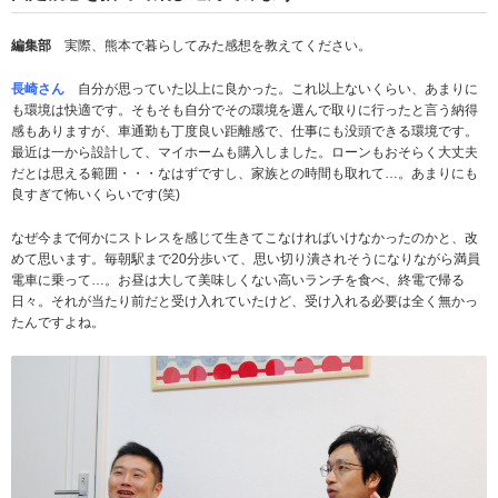
編集部
実際、熊本で暮らしてみた感想を教えてください。
長崎さん
自分が思っていた以上に良かった。これ以上ないくらい、あまりに
も環境は快適です。そもそも自分でその環境を選んで取りに行ったと言う納得
感もありますが、車通勤も丁度良い距離感で、仕事にも没頭できる環境です。
最近は一から設計して、マイホームも購入しました。ローンもおそらく大丈夫
だとは思える範囲・・・なはずですし、家族との時間も取れて…。あまりにも
良すぎて怖いくらいです(笑)
なぜ今まで何かにストレスを感じて生きてこなければいけなかったのかと、改
めて思います。毎朝駅まで20分歩いて、思い切り潰されそうになりながら満員
電車に乗って…。お昼は大して美味しくない高いランチを食べ、終電で帰る
日々。それが当たり前だと受け入れていたけど、受け入れる必要は全く無かっ
たんですよね。