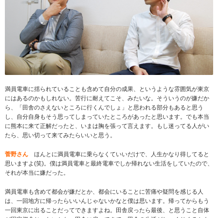
満員電車に揺られていることも含めて自分の成果、というような雰囲気が東京
にはあるのかもしれない。苦行に耐えてこそ、みたいな。そういうのが嫌だか
ら、「田舎のさえないところに行くんでしょ」と思われる部分もあると思う
し、自分自身もそう思ってしまっていたところがあったと思います。でも本当
に熊本に来て正解だったと、いまは胸を張って言えます。もし迷ってる人がい
たら、思い切って来てみたらいいと思う。
菅野さん
ほんとに満員電車に乗らなくていいだけで、人生かなり得してると
思いますよ(笑)。僕は満員電車と最終電車でしか帰れない生活をしていたので、
それが本当に嫌だった。
満員電車も含めて都会が嫌だとか、都会にいることに苦痛や疑問を感じる人
は、一回地方に帰ったらいいんじゃないかなと僕は思います。帰ってからもう
一回東京に出ることだってできますよね。田舎戻ったら最後、と思うこと自体