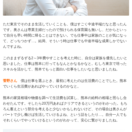
ただ東京でそのまま生活していくことも、僕はすごく中途半端だなと思ったん
です。奥さんは専業主婦だったので預けられる保育園も無いし、だからといっ
て自分も早い時間に帰ることはできない。でも仕事中は家族のことが気になっ
て、どっちつかず…。結局、そういう時は仕事でも中途半端な成果しかでない
んですよね。
このままずるずる2～3年費やすことを考えた時に、自分は家族を優先したいと
思いました。仕事は熊本に行ってもなんとかなるかなと。むしろ東京で培った
スキルを活かして、熊本でもっと面白い仕事をしたいなと思いましたね。
菅野さん
僕は仕事を選ぶとき、最初に考えたのは生活費のことでした。熊本
でいくら生活費があればやっていけるのかなと。
熊本の家賃相場や物価を調べて生活費を試算し、熊本の給料の相場と照らし合
わせたんです。そしたら20万円あればクリアできるというのがわかった。もち
ろん蓄えという部分を考えると少ないかもしれないけど、その場合は奥さんが
パートで少し働けば生活していけるよね、という話をしたり…。自分一人でも
それくらいでやっていけるというのがわかって、安心に繋がりましたね。