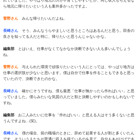
れていました。やっぱり地元の方が子育てしやすいとか、同じ収入もらえるな
ら地元に帰りたいという人も案外多かったですよ。
菅野さん
みんな帰りたいんだよね。
長崎さん
そう、みんなうらやましいと思うところはあるんだと思う。田舎の
良さを知ってる人だと特に、帰りたいと思うんじゃないかな。
編集部
とはいえ、仕事がなくてなかなか決断できない人も多いんでしょう
ね。
菅野さん
与えられた環境で頑張りたいという人にとっては、やっぱり地方は
仕事の選択肢が少ないと思います。僕は自分で仕事を作ることもできると思っ
ていたので、決断できたのかな。
長崎さん
確かにそうですね、僕も最悪「仕事が無かったら作ればいい」と思
っていました。僕らみたいな気質の人だと割と決断しやすいのかもしれないで
すね。
編集部
お二人みたいに仕事を「作ればいい」と思える人はそう多くないと思
うんですよね…(笑)。
長崎さん
僕の場合、前の職場のときに、辞めて起業する人が割と多くいたん
です。そういう人たちが普通に収入を得ているのを見て、自分もあがけばでき