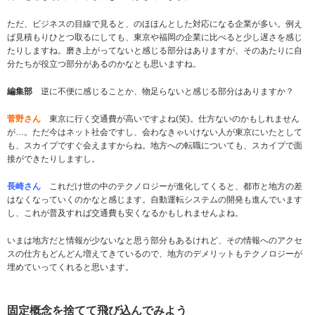
ただ、ビジネスの目線で見ると、のほほんとした対応になる企業が多い。例え
ば見積もりひとつ取るにしても、東京や福岡の企業に比べると少し遅さを感じ
たりしますね。磨き上がってないと感じる部分はありますが、そのあたりに自
分たちが役立つ部分があるのかなとも思いますね。
編集部
逆に不便に感じることか、物足らないと感じる部分はありますか？
菅野さん
東京に行く交通費が高いですよね(笑)。仕方ないのかもしれません
が…。ただ今はネット社会ですし、会わなきゃいけない人が東京にいたとして
も、スカイプですぐ会えますからね。地方への転職についても、スカイプで面
接ができたりしますし。
長崎さん
これだけ世の中のテクノロジーが進化してくると、都市と地方の差
はなくなっていくのかなと感じます。自動運転システムの開発も進んでいます
し、これが普及すれば交通費も安くなるかもしれませんよね。
いまは地方だと情報が少ないなと思う部分もあるけれど、その情報へのアクセ
スの仕方もどんどん増えてきているので、地方のデメリットもテクノロジーが
埋めていってくれると思います。
固定概念を捨てて飛び込んでみよう