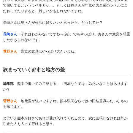
で働いてるというラベルとか…。もしくは奥さんが年収や大企業のラベルにこ
だわってたりすると、難しいかもしれないですね。
長崎さんは奥さんが横浜に残りたいと言ったら、どうしてた？
長崎さん
それはわからないですね～(笑)。でもやっぱり、奥さんの意見を尊重
したかもしれないです。
菅野さん
家族の意見はやっぱり大きいよね。
狭まっていく都市と地方の差
編集部
熊本で働いてみて感じる、「熊本ならでは」みたいなことはあります
か？
菅野さん
地元愛が強いですよね。熊本県民ならではの団結意識みたいなもの
を感じます。
とはいえ熊本が好きであれば受け入れてくれるので、変に主張しなければ外か
ら来た人も入って行けると思う。