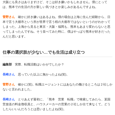
大阪にも良さはありますけど、そこは好き嫌いかもしれません。僕にとって
は、熊本での生活の方が新しい気づきとか楽しみがあるんですよね。
菅野さん
確かに好き嫌いはあるよね。僕の場合は上海に住んだ経験から、日
本で言う大都市という所が世界で言う程の大都市ではないというのがわかって
しまった。上海から見ると東京・大阪・福岡も、熊本もあまり変わらないと思
ってしまったんですね。そう並べてみた時に、僕はやっぱり熊本が好きだった
んだと思います。
仕事の選択肢が少ない…でも生活は成り立つ
編集部
実際、転職活動はいかがでしたか？
長崎さん
思っていた以上に無かったよね(笑)。
菅野さん
確かに(笑)。転職エージェントにはあなたの働けるところは２社しか
ないと言われました。
長崎さん
とりあえず最初に、「熊本 営業 転職」で検索してみたら、某国
営放送の料金徴収員と、ハウスメーカーの営業の２社しか出て来なくて。どう
したらいいんだろうとは思いましたよね(笑)。