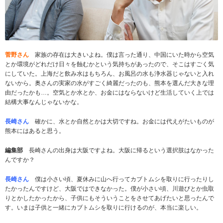
菅野さん
家族の存在は大きいよね。僕は言った通り、中国にいた時から空気
とか環境がどれだけ日々を蝕むかという気持ちがあったので、そこはすごく気
にしていた。上海だと飲み水はもちろん、お風呂の水も浄水器じゃないと入れ
ないから。奥さんの実家の水がすごく綺麗だったのも、熊本を選んだ大きな理
由だったかも…。空気とか水とか、お金にはならないけど生活していく上では
結構大事なんじゃないかな。
長崎さん
確かに、水とか自然とかは大切ですね。お金には代えがたいものが
熊本にはあると思う。
編集部
長崎さんの出身は大阪ですよね。大阪に帰るという選択肢はなかった
んですか？
長崎さん
僕は小さい頃、夏休みに山へ行ってカブトムシを取りに行ったりし
たかったんですけど、大阪ではできなかった。僕が小さい頃、川遊びとか虫取
りとかしたかったから、子供にもそういうことをさせてあげたいと思ったんで
す。いまは子供と一緒にカブトムシを取りに行けるのが、本当に楽しい。