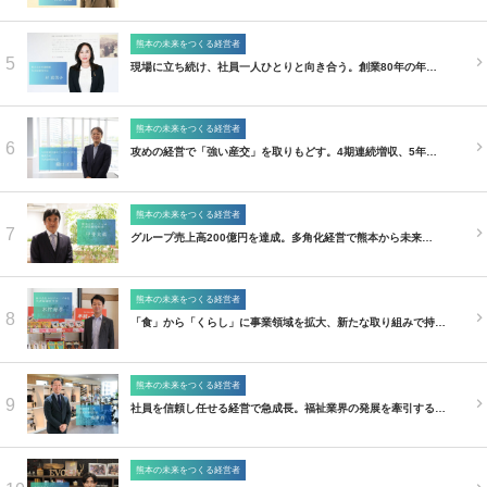
熊本の未来をつくる経営者
5
現場に立ち続け、社員一人ひとりと向き合う。創業80年の年…
熊本の未来をつくる経営者
6
攻めの経営で「強い産交」を取りもどす。4期連続増収、5年…
熊本の未来をつくる経営者
7
グループ売上高200億円を達成。多角化経営で熊本から未来…
熊本の未来をつくる経営者
8
「食」から「くらし」に事業領域を拡大、新たな取り組みで持…
熊本の未来をつくる経営者
9
社員を信頼し任せる経営で急成長。福祉業界の発展を牽引する…
熊本の未来をつくる経営者