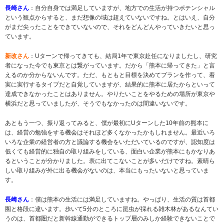
長崎さん
：自分自身では満足していますが、地方での生活が持つポテンシャル
という観点からすると、まだ想像の域は超えていないですね。とはいえ、自分
がまだ尖ったことをできていないので、それをどんどんやっていきたいと思っ
ています。
新改さん
：Uターンで帰ってきても、結局1年で東京赴任になりましたし、研究
者になった今でも東京とは繋がっています。だから「熊本に帰ってきた」と言
えるのか分からないんです。ただ、もともと目標を決めてプランを作って、着
実に実行するタイプだと自覚していますが、結果的に熊本に居たからといって
達成できなかったことはありません。やりたいことをやるための場所が東京や
横浜だと思っていましたが、そうでもなかったのは間違いないです。
あともう一つ、振り返ってみると、僕が最初にUターンした10年前の熊本に
は、経営の勉強をする機会はそれほど多くなかったかもしれません。最近いろ
いろな企業の経営者の方と議論する機会をいただいているのですが、認知度は
低くても経営的に独自の取り組みをしている、面白い企業が熊本にもかなりあ
るということが分かりました。表に出てこないことが多いだけですね。素晴ら
しい取り組みが外に出る機会がないのは、本当にもったいないと思っていま
す。
長崎さん
：僕は熊本の生活には満足していますね。やっぱり、生活の質は首都
圏と格段に違います。歩いて5分のところに昆虫が採れる雑木林があるなんてい
うのは、首都圏だと新幹線通勤ができるトップ層のみしか経験できないことで