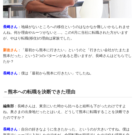
長崎さん
：地縁がないところへの移住というのはなかなか難しいかもしれませ
んね。何か理由やルーツがないと…。この4月に当社に転職された方がいます
が、やはり転職(移住)の理由は家族でした。
新改さん
：「最初から熊本に行きたい」というのと「行きたい会社がたまたま
熊本だった」という2つのパターンがあると思いますが、長崎さんはどちらでし
たか？
長崎さん
：僕は「最初から熊本に行きたい」でしたね。
－熊本への転職を決断できた理由
編集部
：長崎さんは、東京にいた時から比べると給料も下がったわけですよ
ね。奥さまの出身地だったとはいえ、どうして熊本に転職することを決断でき
たのですか？
長崎さん
：自分の好きなように生きたかった、というのが大きいですね。僕は
新卒でシャープに入社したのですが、全国転勤が前提でしたので住む場所を自