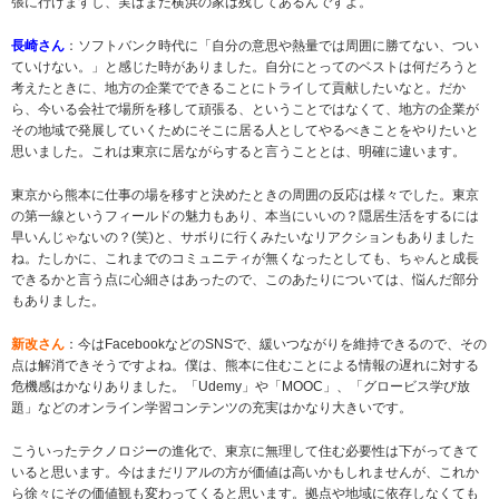
張に行けますし、実はまだ横浜の家は残してあるんですよ。
長崎さん
：ソフトバンク時代に「自分の意思や熱量では周囲に勝てない、つい
ていけない。」と感じた時がありました。自分にとってのベストは何だろうと
考えたときに、地方の企業でできることにトライして貢献したいなと。だか
ら、今いる会社で場所を移して頑張る、ということではなくて、地方の企業が
その地域で発展していくためにそこに居る人としてやるべきことをやりたいと
思いました。これは東京に居ながらすると言うこととは、明確に違います。
東京から熊本に仕事の場を移すと決めたときの周囲の反応は様々でした。東京
の第一線というフィールドの魅力もあり、本当にいいの？隠居生活をするには
早いんじゃないの？(笑)と、サボりに行くみたいなリアクションもありました
ね。たしかに、これまでのコミュニティが無くなったとしても、ちゃんと成長
できるかと言う点に心細さはあったので、このあたりについては、悩んだ部分
もありました。
新改さん
：今はFacebookなどのSNSで、緩いつながりを維持できるので、その
点は解消できそうですよね。僕は、熊本に住むことによる情報の遅れに対する
危機感はかなりありました。「Udemy」や「MOOC」、「グロービス学び放
題」などのオンライン学習コンテンツの充実はかなり大きいです。
こういったテクノロジーの進化で、東京に無理して住む必要性は下がってきて
いると思います。今はまだリアルの方が価値は高いかもしれませんが、これか
ら徐々にその価値観も変わってくると思います。拠点や地域に依存しなくても