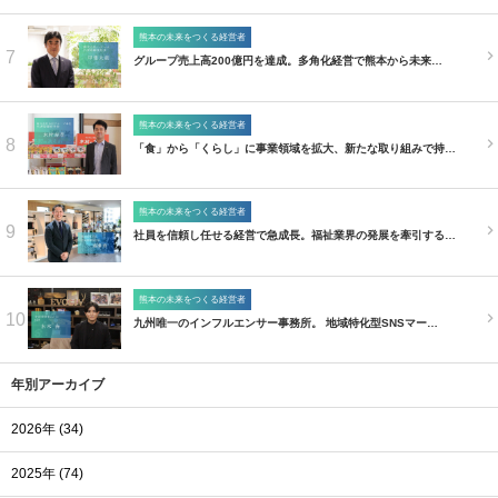
熊本の未来をつくる経営者
7
グループ売上高200億円を達成。多角化経営で熊本から未来…
熊本の未来をつくる経営者
8
「食」から「くらし」に事業領域を拡大、新たな取り組みで持…
熊本の未来をつくる経営者
9
社員を信頼し任せる経営で急成長。福祉業界の発展を牽引する…
熊本の未来をつくる経営者
10
九州唯一のインフルエンサー事務所。 地域特化型SNSマー…
年別アーカイブ
2026年 (34)
2025年 (74)