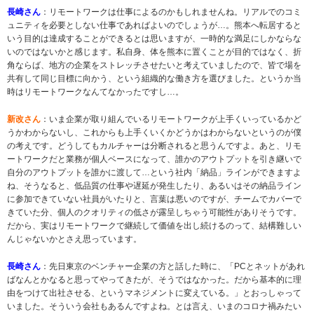
長崎さん
：リモートワークは仕事によるのかもしれませんね。リアルでのコミ
ュニティを必要としない仕事であればよいのでしょうが…。熊本へ転居すると
いう目的は達成することができるとは思いますが、一時的な満足にしかならな
いのではないかと感じます。私自身、体を熊本に置くことが目的ではなく、折
角ならば、地方の企業をストレッチさせたいと考えていましたので、皆で場を
共有して同じ目標に向かう、という組織的な働き方を選びました。というか当
時はリモートワークなんてなかったですし…。
新改さん
：いま企業が取り組んでいるリモートワークが上手くいっているかど
うかわからないし、これからも上手くいくかどうかはわからないというのが僕
の考えです。どうしてもカルチャーは分断されると思うんですよ。あと、リモ
ートワークだと業務が個人ベースになって、誰かのアウトプットを引き継いで
自分のアウトプットを誰かに渡して…という社内「納品」ラインができますよ
ね、そうなると、低品質の仕事や遅延が発生したり、あるいはその納品ライン
に参加できていない社員がいたりと、言葉は悪いのですが、チームでカバーで
きていた分、個人のクオリティの低さが露呈しちゃう可能性がありそうです。
だから、実はリモートワークで継続して価値を出し続けるのって、結構難しい
んじゃないかとさえ思っています。
長崎さん
：先日東京のベンチャー企業の方と話した時に、「PCとネットがあれ
ばなんとかなると思ってやってきたが、そうではなかった。だから基本的に理
由をつけて出社させる、というマネジメントに変えている。」とおっしゃって
いました。そういう会社もあるんですよね。とは言え、いまのコロナ禍みたい