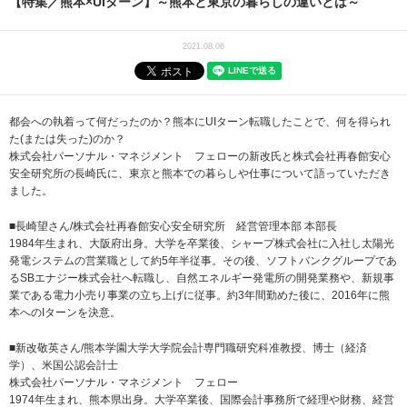
【特集／熊本×UIターン】～熊本と東京の暮らしの違いとは～
2021.08.06
都会への執着って何だったのか？熊本にUIターン転職したことで、何を得られ
た(または失った)のか？
株式会社パーソナル・マネジメント フェローの新改氏と株式会社再春館安心
安全研究所の長崎氏に、東京と熊本での暮らしや仕事について語っていただき
ました。
■長崎望さん/株式会社再春館安心安全研究所 経営管理本部 本部長
1984年生まれ、大阪府出身。大学を卒業後、シャープ株式会社に入社し太陽光
発電システムの営業職として約5年半従事。その後、ソフトバンクグループであ
るSBエナジー株式会社へ転職し、自然エネルギー発電所の開発業務や、新規事
業である電力小売り事業の立ち上げに従事。約3年間勤めた後に、2016年に熊
本へのIターンを決意。
■新改敬英さん/熊本学園大学大学院会計専門職研究科准教授、博士（経済
学）、米国公認会計士
株式会社パーソナル・マネジメント フェロー
1974年生まれ、熊本県出身。大学卒業後、国際会計事務所で経理や財務、経営