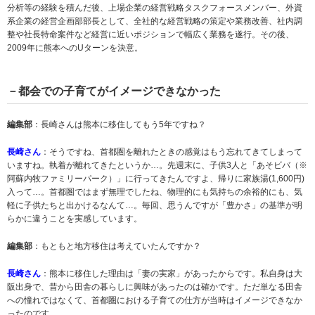
分析等の経験を積んだ後、上場企業の経営戦略タスクフォースメンバー、外資
系企業の経営企画部部長として、全社的な経営戦略の策定や業務改善、社内調
整や社長特命案件など経営に近いポジションで幅広く業務を遂行。その後、
2009年に熊本へのUターンを決意。
－都会での子育てがイメージできなかった
編集部
：長崎さんは熊本に移住してもう5年ですね？
長崎さん
：そうですね、首都圏を離れたときの感覚はもう忘れてきてしまって
いますね。執着が離れてきたというか…。先週末に、子供3人と「あそビバ（※
阿蘇内牧ファミリーパーク）」に行ってきたんですよ、帰りに家族湯(1,600円)
入って…。首都圏ではまず無理でしたね、物理的にも気持ちの余裕的にも、気
軽に子供たちと出かけるなんて…。毎回、思うんですが「豊かさ」の基準が明
らかに違うことを実感しています。
編集部
：もともと地方移住は考えていたんですか？
長崎さん
：熊本に移住した理由は「妻の実家」があったからです。私自身は大
阪出身で、昔から田舎の暮らしに興味があったのは確かです。ただ単なる田舎
への憧れではなくて、首都圏における子育ての仕方が当時はイメージできなか
ったのです。