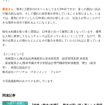
です。
新改さん
：熊本に2度目のUターンをしてまだ3年目ですが、多くの面白い試み
や魅力的な会社、そして優れた経営者が存在していることを知りました。いま
では、最初にUターンした12年前に自分が欲しかった、社会人が学ぶことので
きる場所を自分で創れるようになりました。
移住＆転職を取り巻く環境は、12年前と比べて確実に良くなっています。優秀
な人材に参加してもらうチャンスは広がっているということです。なので、熊
本の企業さんの側からどんどんその魅力を発信していただければと思っていま
す。
【インタビュー】
・長崎望さん/株式会社再春館安心安全研究所 経営管理本部 本部長
・新改敬英さん/熊本学園大学大学院会計専門職研究科准教授、博士（経済
学）、米国公認会計士
株式会社パーソナル・マネジメント フェロー
※写真撮影時のみマスクを外しています。
関連記事