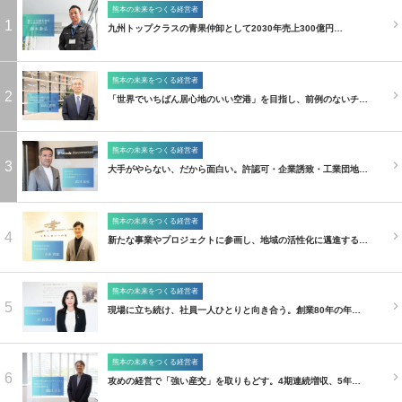
熊本の未来をつくる経営者
1
九州トップクラスの青果仲卸として2030年売上300億円…
熊本の未来をつくる経営者
2
「世界でいちばん居心地のいい空港」を目指し、前例のないチ…
熊本の未来をつくる経営者
3
大手がやらない、だから面白い。許認可・企業誘致・工業団地…
熊本の未来をつくる経営者
4
新たな事業やプロジェクトに参画し、地域の活性化に邁進する…
熊本の未来をつくる経営者
5
現場に立ち続け、社員一人ひとりと向き合う。創業80年の年…
熊本の未来をつくる経営者
6
攻めの経営で「強い産交」を取りもどす。4期連続増収、5年…