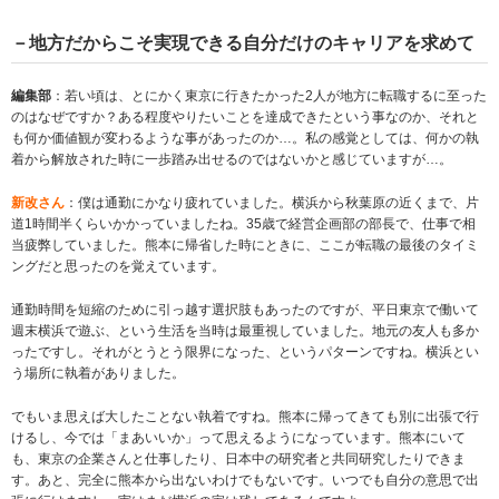
－地方だからこそ実現できる自分だけのキャリアを求めて
編集部
：若い頃は、とにかく東京に行きたかった2人が地方に転職するに至った
のはなぜですか？ある程度やりたいことを達成できたという事なのか、それと
も何か価値観が変わるような事があったのか…。私の感覚としては、何かの執
着から解放された時に一歩踏み出せるのではないかと感じていますが…。
新改さん
：僕は通勤にかなり疲れていました。横浜から秋葉原の近くまで、片
道1時間半くらいかかっていましたね。35歳で経営企画部の部長で、仕事で相
当疲弊していました。熊本に帰省した時にときに、ここが転職の最後のタイミ
ングだと思ったのを覚えています。
通勤時間を短縮のために引っ越す選択肢もあったのですが、平日東京で働いて
週末横浜で遊ぶ、という生活を当時は最重視していました。地元の友人も多か
ったですし。それがとうとう限界になった、というパターンですね。横浜とい
う場所に執着がありました。
でもいま思えば大したことない執着ですね。熊本に帰ってきても別に出張で行
けるし、今では「まあいいか」って思えるようになっています。熊本にいて
も、東京の企業さんと仕事したり、日本中の研究者と共同研究したりできま
す。あと、完全に熊本から出ないわけでもないです。いつでも自分の意思で出