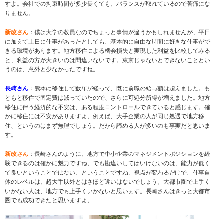
すよ。会社での拘束時間が多少長くても、バランスが取れているので苦痛にな
りません。
新改さん
：僕は大学の教員なのでちょっと事情が違うかもしれませんが、平日
に加えて土日に仕事があったとしても、基本的に自由な時間に好きな仕事がで
きる環境があります。地方移住による機会損失と実現した利益を比較してみる
と、利益の方が大きいのは間違いないです。東京じゃないとできないこととい
うのは、意外と少なかったですね。
長崎さん
：熊本に移住して数年が経って、既に前職の給与額は超えました。も
ともと移住で固定費は減っていたので、さらに可処分所得が増えました。地方
移住に伴う経済的な不安は、ある程度コントロールできていると感じます。確
かに移住には不安がありますよ。例えば、大手企業の人が同じ処遇で地方移
住、というのはまず無理でしょう。だから諦める人が多いのも事実だと思いま
す。
新改さん
：長崎さんのように、地方で中小企業のマネジメントポジションを経
験できるのは確かに魅力ですね。でも勘違いしてはいけないのは、能力が低く
て良いということではない、ということですね。視点が変わるだけで、仕事自
体のレベルは、超大手以外とはさほど違いはないでしょう。大都市圏で上手く
いかない人は、地方でも上手くいかないと思います。長崎さんはきっと大都市
圏でも成功できたと思いますよ。