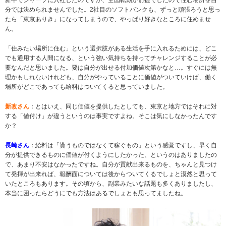
分では決められませんでした。2社目のソフトバンクも、ずっと頑張ろうと思っ
たら「東京ありき」になってしまうので、やっぱり好きなところに住めませ
ん。
「住みたい場所に住む」という選択肢がある生活を手に入れるためには、どこ
でも通用する人間になる、という強い気持ちを持ってチャレンジすることが必
要なんだと思いました。要は自分が出せる付加価値次第かなと…。すぐには無
理かもしれないけれども、自分がやっていることに価値がついていけば、働く
場所がどこであっても給料はついてくると思っていました。
新改さん
：とはいえ、同じ価値を提供したとしても、東京と地方ではそれに対
する「値付け」が違うというのは事実ですよね。そこは気にしなかったんです
か？
長崎さん
：給料は「貰うものではなくて稼ぐもの」という感覚ですし、早く自
分が提供できるものに価値が付くようにしたかった、というのはありましたの
で、あまり不安はなかったですね。自分が貢献出来るものを、ちゃんと見つけ
て発揮が出来れば、報酬面については後からついてくるでしょと漠然と思って
いたところもあります。その頃から、副業みたいな話題も多くありましたし、
本当に困ったらどうにでも方法はあるでしょとも思ってましたね。