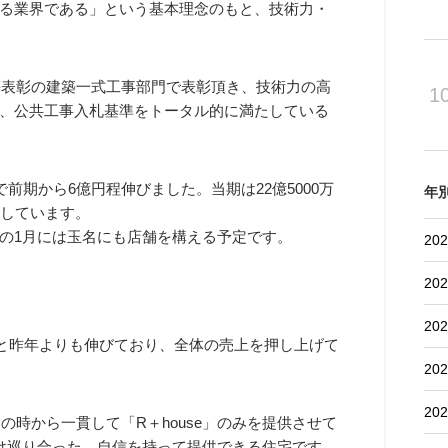
る業界である」という基本理念のもと、技術力・
等表彰の建築一式工事部門で表彰頂き、技術力の高
1
、公共工事入札基準をトータル的に満たしている
前期から6億円程伸びました。当期は22億5000万
年
指しています。
の1月には玉名にも店舗を構える予定です。
202
202
202
円と昨年よりも伸びており、全体の売上を押し上げて
202
202
の時から一貫して「R＋house」のみを提供させて
け巡り合った、自信を持って提供できる住宅です。