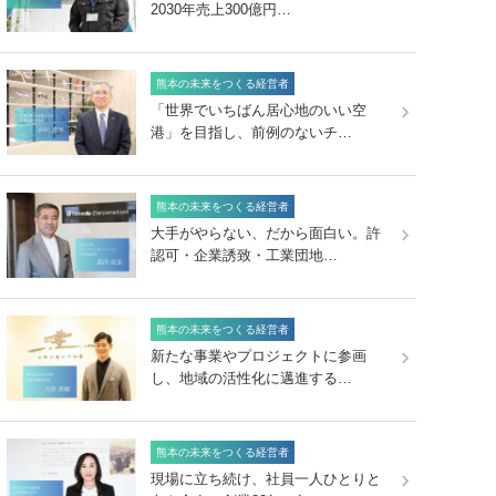
2030年売上300億円…
熊本の未来をつくる経営者
「世界でいちばん居心地のいい空
港」を目指し、前例のないチ…
熊本の未来をつくる経営者
大手がやらない、だから面白い。許
認可・企業誘致・工業団地…
熊本の未来をつくる経営者
新たな事業やプロジェクトに参画
し、地域の活性化に邁進する…
熊本の未来をつくる経営者
現場に立ち続け、社員一人ひとりと