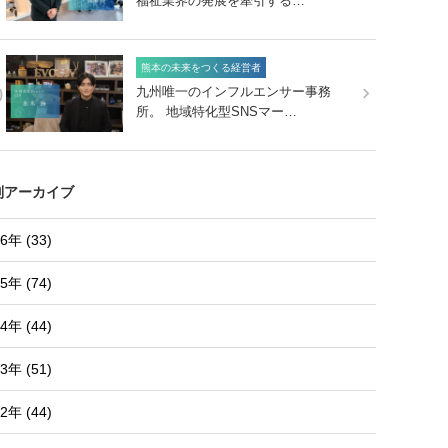
福祉業界の発展を牽引する…
熊本の未来をつくる経営者
0
九州唯一のインフルエンサー事務
所。 地域特化型SNSマー…
別アーカイブ
6年 (33)
5年 (74)
4年 (44)
3年 (51)
2年 (44)