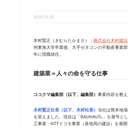
2018.10.26
木村賢正（きむらたかまさ）：
株式会社木村建設
州東海大学卒業後、大手ゼネコンの不動産事業部に
年に現職就任。
建築業＝人々の命を守る仕事
ココクマ編集部（以下、編集部）
事業内容を教え
木村賢正社長（以下、木村社長）
当社は熊本地場
を迎えました。現在は「BAUHAUS.」を屋号
工事業・NTTドコモ事業（基地局の建設）を展