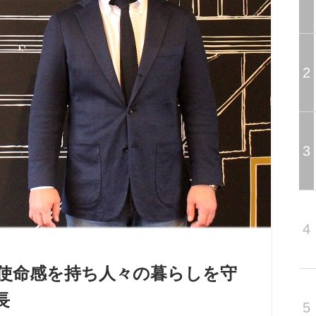
2
3
4
い使命感を持ち人々の暮らしを守
長
5