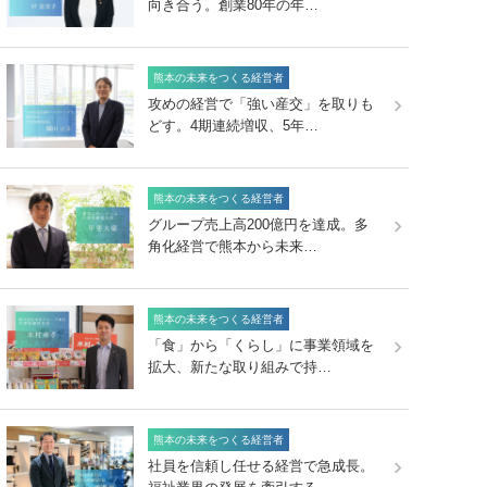
向き合う。創業80年の年…
熊本の未来をつくる経営者
攻めの経営で「強い産交」を取りも
どす。4期連続増収、5年…
熊本の未来をつくる経営者
グループ売上高200億円を達成。多
角化経営で熊本から未来…
熊本の未来をつくる経営者
「食」から「くらし」に事業領域を
拡大、新たな取り組みで持…
熊本の未来をつくる経営者
社員を信頼し任せる経営で急成長。