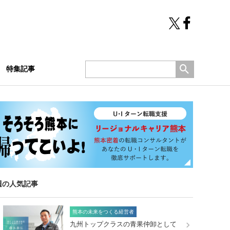
特集記事
週の人気記事
熊本の未来をつくる経営者
九州トップクラスの青果仲卸として